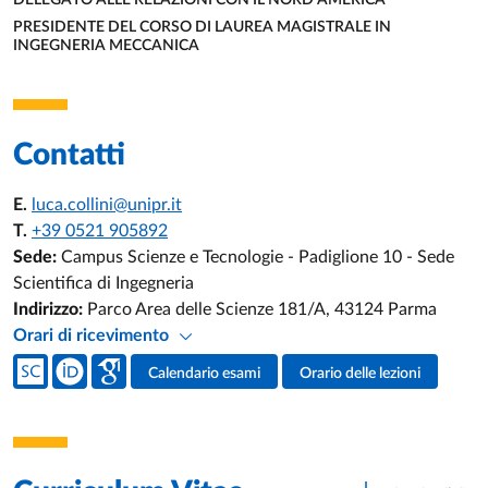
DELEGATO ALLE RELAZIONI CON IL NORD AMERICA
UNITÀ ORGANIZZATIVA AFFERENTE:
PRESIDENTE DEL CORSO DI LAUREA MAGISTRALE IN
INGEGNERIA MECCANICA
UNITÀ ORGANIZZATIVA AFFERENTE:
Contatti
E.
luca.collini@unipr.it
T.
+39 0521 905892
Sede:
Campus Scienze e Tecnologie - Padiglione 10 - Sede
Scientifica di Ingegneria
Indirizzo:
Parco Area delle Scienze 181/A, 43124 Parma
Orari di ricevimento
Social del docente
Calendario esami
Orario delle lezioni
Attività del docente