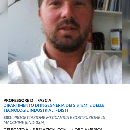
PROFESSORE DI I FASCIA
UNITÀ ORGANIZZATIVA AFFERENTE:
DIPARTIMENTO DI INGEGNERIA DEI SISTEMI E DELLE
TECNOLOGIE INDUSTRIALI - DISTI
SSD:
PROGETTAZIONE MECCANICA E COSTRUZIONE DI
MACCHINE
(IIND-03/A)