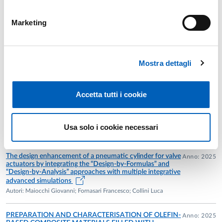
distruttive basate su vibrazioni meccaniche
Marketing
Pubblicazioni
Machine and Industrial Design in Mechanical Engineering
Anno: 2025
Mostra dettagli
Autori: Maiocchi Giovanni; Carucci Giuseppe; Nicoletto Gianni;
Collini Luca
Accetta tutti i cookie
WAVE PROPAGATION AND COMPLETE BAND GAP
Anno: 2025
FORMATION IN MIURA-ORI METABEAMS
Autori: Manconi Elisabetta; Riboli Marco; Contini Alessandro;
Usa solo i cookie necessari
Collini Luca
The design enhancement of a pneumatic cylinder for valve
Anno: 2025
actuators by integrating the “Design-by-Formulas” and
“Design-by-Analysis” approaches with multiple integrative
advanced simulations
Autori: Maiocchi Giovanni; Fornasari Francesco; Collini Luca
PREPARATION AND CHARACTERISATION OF OLEFIN-
Anno: 2025