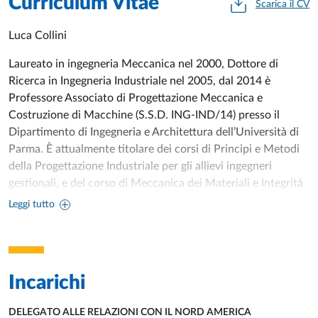
Curriculum Vitae
Scarica il CV
Luca Collini
Laureato in ingegneria Meccanica nel 2000, Dottore di
Ricerca in Ingegneria Industriale nel 2005, dal 2014 è
Professore Associato di Progettazione Meccanica e
Costruzione di Macchine (S.S.D. ING-IND/14) presso il
Dipartimento di Ingegneria e Architettura dell’Università di
Parma. È attualmente titolare dei corsi di Principi e Metodi
della Progettazione Industriale per gli allievi ingegneri
gestionali, e del corso di Meccanica dei Materiali e Integrità
Strutturale nel corso di studio di Ingegneria Meccanica.
Leggi tutto
Ha lavorato 5 mesi da ricercatore con il prof. Kunz presso il
gruppo di Fatica nei Materiali Metallici dell’Istituto di Fisica
dei Materiali (IPM) della Accademia delle Scienze della
Incarichi
Repubblica Ceca, Brno.
È membro della commissione per l’abilitazione alla
DELEGATO ALLE RELAZIONI CON IL NORD AMERICA
professione di ingegnere, membro della commissione per