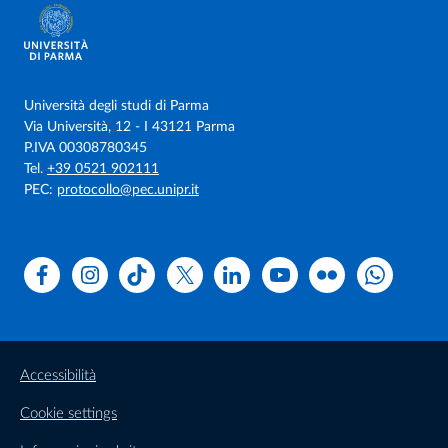
Università degli studi di Parma
Via Università, 12 - I 43121 Parma
P.IVA 00308780345
Tel.
+39 0521 902111
PEC:
protocollo@pec.unipr.it
Facebook
Instagram
TikTok
X
Linkedin
Youtube
Flickr
WhatsAp
Accessibilità
Cookie settings