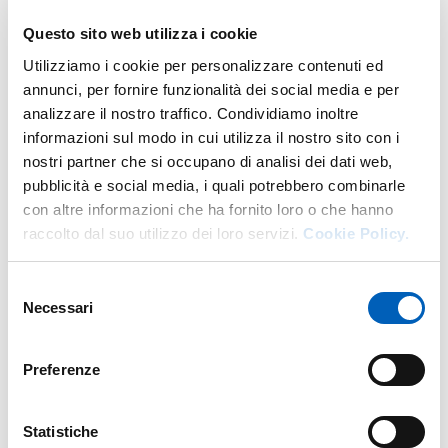
lo sviluppo di metodi e strumenti per la diagnostica non
Modulo di
COSTRUZIONE DI MACCHINE AB
Anno: 3°
distruttiva di materiali e strutture basata sulle vibrazioni
Questo sito web utilizza i cookie
meccaniche.
MECCANICA DEI MATERIALI E INTEGRITA'
Utilizziamo i cookie per personalizzare contenuti ed
STRUTTURALE
annunci, per fornire funzionalità dei social media e per
Laurea magistrale in
INGEGNERIA MECCANICA
- Curriculum:
analizzare il nostro traffico. Condividiamo inoltre
COSTRUZIONI
Anno: 2°
informazioni sul modo in cui utilizza il nostro sito con i
nostri partner che si occupano di analisi dei dati web,
pubblicità e social media, i quali potrebbero combinarle
con altre informazioni che ha fornito loro o che hanno
Anni precedenti
raccolto dal suo utilizzo dei loro servizi.
Cookie Policy.
Selezione
Necessari
del
Ricerca
consenso
Preferenze
Linee di ricerca
Fatica e frattura nei materiali strutturali Micromeccanica e
Statistiche
comportamento meccanico dei materiali Tecniche non