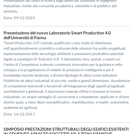
Presentazioni dei lavori di ricerca degli allievi del Dottorato in Ingegneria
Industriale, rivolte alla comunità accademica, aziendale e al pubblico del
territorio.
Data: 09/12/2025
Presentazione del nuovo Laboratorio Smart Production 4.0
dell’Università di Parma
“Smart Production 4.0” intende qualificarsi come realtà di riferimento
nell’approfondimento scientifico-culturale delle relazioni tra scelte progettuali,
implementazione delle tecnologie abilitanti e prestazioni produttive aziendali
legate ai paradigmi di “Industria 4.0”. Il laboratorio mira, quindi, a essere un
Centro di Competenza a elevato contenuto innovativo per la guidance nello
sviluppo e la progettazione di sistemi di produzione intelligente e per il
knowledge transfer destinato a diverse tipologie di attori come Istituzioni
Pubbliche ed attori industriali di piccole, medie e grandi dimensioni. Avvalendosi
di competenze trasversali e funzionali all’integrazione degli aspetti progettuali,
manifatturieri e gestionali, il laboratorio intende offrire e riversare al mondo
industriale, un ampio ventaglio di conoscenze e competenze, applicate in diversi
domini quali, a mero titolo esemplificativo: manifatturiero, e-health, automotive,
ambiente ed agrifood.
Data: 14/12/2017
SIMPOSIO PRESTAZIONI STRUTTURALI DEGLI EDIFICI ESISTENTI