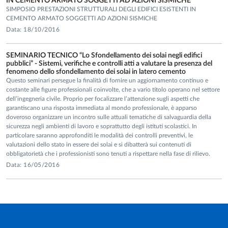
IN CEMENTO ARMATO SOGGETTI AD AZIONI SISMICHE
SIMPOSIO PRESTAZIONI STRUTTURALI DEGLI EDIFICI ESISTENTI IN
CEMENTO ARMATO SOGGETTI AD AZIONI SISMICHE
Data: 18/10/2016
SEMINARIO TECNICO “Lo Sfondellamento dei solai negli edifici
pubblici” - Sistemi, verifiche e controlli atti a valutare la presenza del
fenomeno dello sfondellamento dei solai in latero cemento
Questo seminari persegue la finalità di fornire un aggiornamento continuo e
costante alle figure professionali coinvolte, che a vario titolo operano nel settore
dell’ingegneria civile. Proprio per focalizzare l’attenzione sugli aspetti che
garantiscano una risposta immediata al mondo professionale, è apparso
doveroso organizzare un incontro sulle attuali tematiche di salvaguardia della
sicurezza negli ambienti di lavoro e soprattutto degli istituti scolastici. In
particolare saranno approfonditi le modalità dei controlli preventivi, le
valutazioni dello stato in essere dei solai e si dibatterà sui contenuti di
obbligatorietà che i professionisti sono tenuti a rispettare nella fase di rilievo.
Data: 16/05/2016