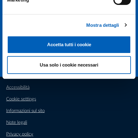
Università degli studi di Parma
Via Università, 12 - I 43121 Parma
P.IVA 00308780345
Tel.
+39 0521 902111
Mostra dettagli
PEC:
protocollo@pec.unipr.it
Accetta tutti i cookie
Facebook
Instagram
TikTok
X
Linkedin
Youtube
Flickr
WhatsAp
Usa solo i cookie necessari
Accessibilità
Cookie settings
Informazioni sul sito
Note legali
Privacy policy