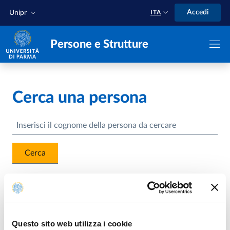
Salta al contenuto principale
Skip to footer
Accedi
Unipr
ITA
Persone e Strutture
Cerca una persona
Cerca
Ricerca avanzata persone
Questo sito web utilizza i cookie