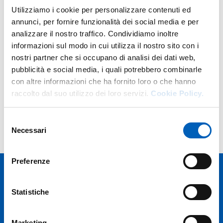
Utilizziamo i cookie per personalizzare contenuti ed
annunci, per fornire funzionalità dei social media e per
Cerca una struttura
analizzare il nostro traffico. Condividiamo inoltre
informazioni sul modo in cui utilizza il nostro sito con i
nostri partner che si occupano di analisi dei dati web,
pubblicità e social media, i quali potrebbero combinarle
con altre informazioni che ha fornito loro o che hanno
Cerca
raccolto dal suo utilizzo dei loro servizi.
Cookie Policy.
Selezione
Ricerca avanzata strutture
Necessari
del
consenso
Preferenze
Statistiche
Marketing