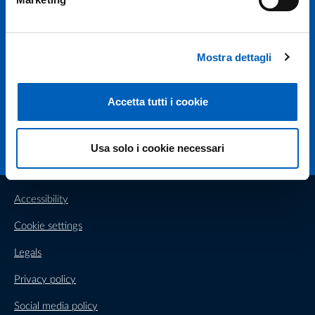
Università degli studi di Parma
Via Università, 12 - I 43121 Parma
P.IVA 00308780345
Tel.
+39 0521 902111
Mostra dettagli
PEC:
protocollo@pec.unipr.it
Accetta tutti i cookie
Facebook
Instagram
TikTok
X
Linkedin
Youtube
Flickr
WhatsAp
Usa solo i cookie necessari
Accessibility
Cookie settings
Legals
Privacy policy
Social media policy