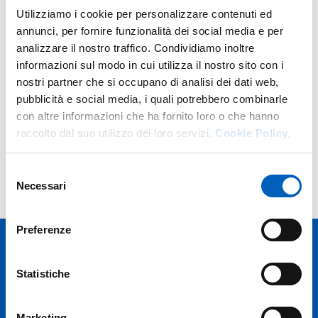
Utilizziamo i cookie per personalizzare contenuti ed
annunci, per fornire funzionalità dei social media e per
Search for an organization
analizzare il nostro traffico. Condividiamo inoltre
informazioni sul modo in cui utilizza il nostro sito con i
nostri partner che si occupano di analisi dei dati web,
pubblicità e social media, i quali potrebbero combinarle
con altre informazioni che ha fornito loro o che hanno
Search
raccolto dal suo utilizzo dei loro servizi.
Cookie Policy.
Selezione
Advanced search for organizations
Necessari
del
consenso
Preferenze
Statistiche
Marketing