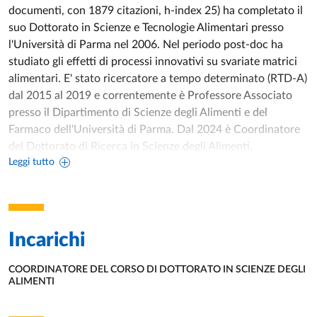
documenti, con 1879 citazioni, h-index 25) ha completato il
suo Dottorato in Scienze e Tecnologie Alimentari presso
l'Università di Parma nel 2006. Nel periodo post-doc ha
studiato gli effetti di processi innovativi su svariate matrici
alimentari. E' stato ricercatore a tempo determinato (RTD-A)
dal 2015 al 2019 e correntemente è Professore Associato
presso il Dipartimento di Scienze degli Alimenti e del
Farmaco dell'Università di Parma. Dal 2024 è Coordinatore
del Dottorato di Ricerca in Scienze degli Alimenti.
Leggi tutto
Le sue attività principali di ricerca sono focalizzate sulla
progettazione e sviluppo di prodotto e processo nel settore
alimentare così come la valutazione degli effetti di
tecnologie innovative e/o ingredienti innovativi sulle
proprietà fisiche di alimenti. Topic specifici sono: i) utilizzo di
Incarichi
modelli matematici per la progettazione di processi
alimentari; ii) valutazione degli effetti di tecnologie termiche
COORDINATORE DEL CORSO DI DOTTORATO IN SCIENZE DEGLI
e non-termiche sulla qualità alimentare; iii) valutazione degli
ALIMENTI
UNITÀ ORGANIZZATIVA AFFERENTE:
effetti di ingredienti innovativi sulle caratteristiche fisiche di
alimenti; iv) utilizzo di sottoprodotti come fonte di composti