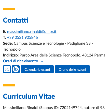
Contatti
E.
massimiliano.rinaldi@unipr.it
T.
+39 0521 905846
Sede:
Campus Scienze e Tecnologie - Padiglione 33 -
Tecnopolo
Indirizzo:
Parco Area delle Scienze Tecnopolo, 43124 Parma
Orari di ricevimento
Social del docente
Calendario esami
Orario delle lezioni
Attività del docente
Curriculum Vitae
Massimiliano Rinaldi (Scopus ID: 7202149744, autore di 98