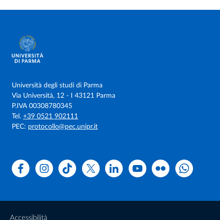
Università degli studi di Parma
Via Università, 12 - I 43121 Parma
P.IVA 00308780345
Tel.
+39 0521 902111
PEC:
protocollo@pec.unipr.it
Facebook
Instagram
TikTok
X
Linkedin
Youtube
Flickr
WhatsAp
Accessibilità