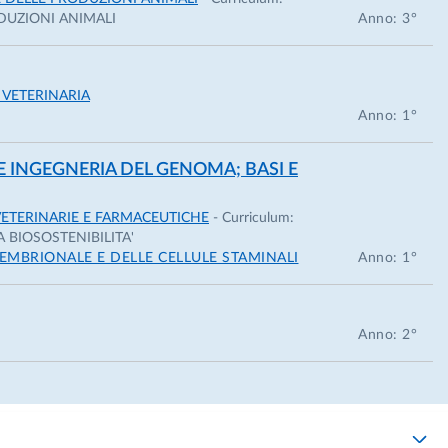
 analizzando marcatori molecolari e biochimici
ODUZIONI ANIMALI
Anno: 3°
terinaria, Dipartimento Scienze Medico Veterinarie (cors
 VETERINARIA
aurea triennale in scienze animali) . Docente del corso di
Anno: 1°
ali (corso di laurea in Biotecnologie Mediche,
E INGEGNERIA DEL GENOMA; BASI E
ETERINARIE E FARMACEUTICHE
- Curriculum:
 BIOSOSTENIBILITA'
EMBRIONALE E DELLE CELLULE STAMINALI
Anno: 1°
Anno: 2°