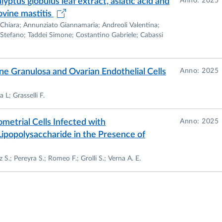
lyptus globulus leaf extract, asiatic acid and
Anno: 2025
bovine mastitis
 Chiara; Annunziato Giannamaria; Andreoli Valentina;
 Stefano; Taddei Simone; Costantino Gabriele; Cabassi
ne Granulosa and Ovarian Endothelial Cells
Anno: 2025
 L; Grasselli F.
metrial Cells Infected with
Anno: 2025
popolysaccharide in the Presence of
z S.; Pereyra S.; Romeo F.; Grolli S.; Verna A. E.