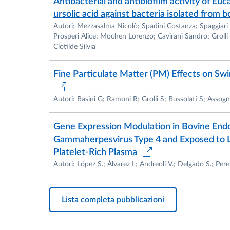
Antibacterial and antibiofilm activity of Euca
ursolic acid against bacteria isolated from 
Autori: Mezzasalma Nicolò; Spadini Costanza; Spaggiari
Prosperi Alice; Mochen Lorenzo; Cavirani Sandro; Grolli
Clotilde Silvia
Fine Particulate Matter (PM) Effects on Swi
Autori: Basini G; Ramoni R; Grolli S; Bussolati S; Assogna
Gene Expression Modulation in Bovine Endo
Gammaherpesvirus Type 4 and Exposed to Li
Platelet-Rich Plasma
Autori: López S.; Álvarez I.; Andreoli V.; Delgado S.; Pere
Lista completa pubblicazioni