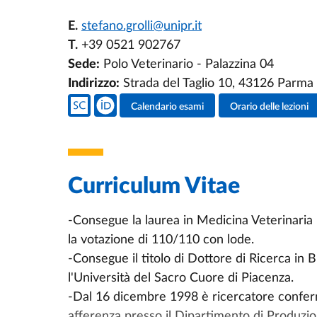
E.
stefano.grolli@unipr.it
T.
+39 0521 902767
Sede:
Polo Veterinario - Palazzina 04
Indirizzo:
Strada del Taglio 10, 43126 Parma
Social del docente
Calendario esami
Orario delle lezioni
Attività del docente
Curriculum Vitae
-Consegue la laurea in Medicina Veterinaria 
la votazione di 110/110 con lode.
-Consegue il titolo di Dottore di Ricerca in 
l'Università del Sacro Cuore di Piacenza.
-Dal 16 dicembre 1998 è ricercatore conferma
afferenza presso il Dipartimento di Produzion