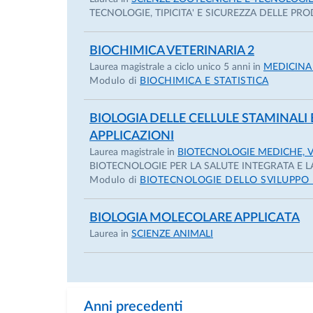
fattori di stress (ambientali, o nutrizionali),
TECNOLOGIE, TIPICITA' E SICUREZZA DELLE PR
dell'infiammazione e dello stress ossidativo.
BIOCHIMICA VETERINARIA 2
Attività didattica: Docente di Biochimica Ve
Laurea magistrale a ciclo unico 5 anni in
MEDICINA
di laurea in medicina veterinaria e corso di l
Modulo di
BIOCHIMICA E STATISTICA
Biologia e biotecnologie delle cellule stamin
BIOLOGIA DELLE CELLULE STAMINALI 
Farmaceutiche e Veterinarie).
APPLICAZIONI
Laurea magistrale in
BIOTECNOLOGIE MEDICHE, V
BIOTECNOLOGIE PER LA SALUTE INTEGRATA E LA
Modulo di
BIOTECNOLOGIE DELLO SVILUPPO 
BIOLOGIA MOLECOLARE APPLICATA
Laurea in
SCIENZE ANIMALI
Anni precedenti