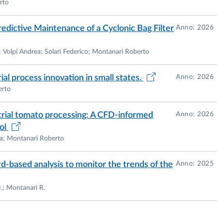
rto
redictive Maintenance of a Cyclonic Bag Filter
Anno: 2026
a; Volpi Andrea; Solari Federico; Montanari Roberto
rma
ial process innovation in small states.
Anno: 2026
erto
e
ustrial tomato processing: A CFD-informed
Anno: 2026
rol
ila; Montanari Roberto
-based analysis to monitor the trends of the
Anno: 2025
 N.; Montanari R.