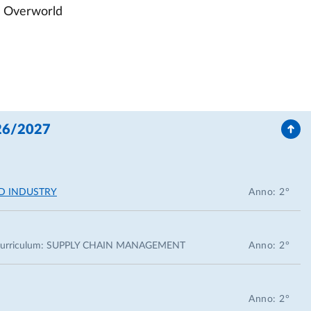
d Overworld
a degli Impianti e delle Macchine dell’Industria
026/2027
IPACK
rld (2018–2021)
D INDUSTRY
Anno: 2°
3)
ale DISTI (dal 2024)
a in Ingegneria Industriale
urriculum:
SUPPLY CHAIN MANAGEMENT
Anno: 2°
one MEM con New Jersey Institute of Technology (USA)
Anno: 2°