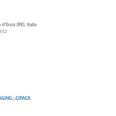
d’Enza (RE), Italia
2452
.it/it/ugovdocenti/person/19786
– Impianti Industriali Meccanici
e Tecnologie Industriali
AGING - CIPACK