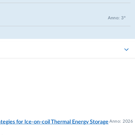
Ingegneri (2012 e 2019)
spin-off FMB Engineering Innovation for Enterprise
Anno: 3°
tegies for Ice-on-coil Thermal Energy Storage
Anno: 2026