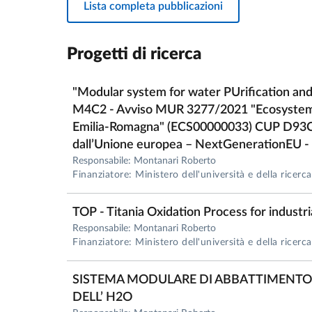
1992 – 1998
Lista completa pubblicazioni
Laurea in Ingegneria Meccanica
Università degli Studi di Parma
Progetti di ricerca
Voto: 110/110 con lode e dignità di stampa
"Modular system for water PUrification and
1987 – 1992
M4C2 - Avviso MUR 3277/2021 "Ecosystem fo
Diploma di Maturità Scientifica
Emilia-Romagna" (ECS00000033) CUP D93C
Istituto Tecnico Industriale “L. Nobili”, Reggio
dall’Unione europea – NextGenerationEU -
Voto: 60/60
Responsabile: Montanari Roberto
Finanziatore: Ministero dell'università e della ricerca
Attività di ricerca
L’attività scientifica riguarda principalmente:
TOP - Titania Oxidation Process for indust
progettazione e analisi degli impianti industri
Responsabile: Montanari Roberto
Finanziatore: Ministero dell'università e della ricerca
supply chain management
logistica industriale
SISTEMA MODULARE DI ABBATTIMENTO
simulazione dei sistemi produttivi
DELL’ H2O
manutenzione e affidabilità