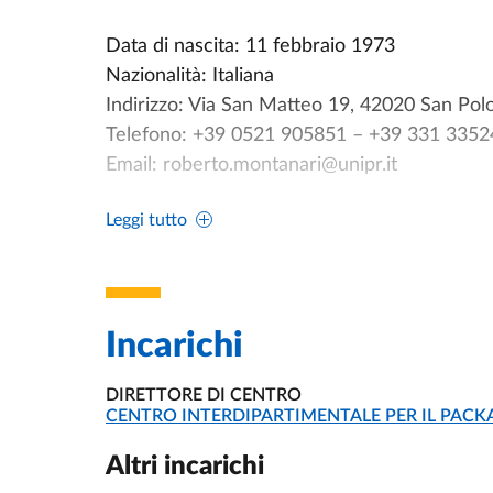
Data di nascita: 11 febbraio 1973
Nazionalità: Italiana
Indirizzo: Via San Matteo 19, 42020 San Polo 
Telefono: +39 0521 905851 – +39 331 335
Email: roberto.montanari@unipr.it
Leggi tutto
Profilo accademico: https://personale.unipr
Posizione accademica
Professore Ordinario
Incarichi
Settore scientifico disciplinare ING-IND/17 
Dipartimento di Ingegneria dei Sistemi e dell
DIRETTORE DI CENTRO
Università degli Studi di Parma
UNITÀ ORGANIZZATIVA AFFERENTE:
CENTRO INTERDIPARTIMENTALE PER IL PACK
Esperienza professionale
Altri incarichi
Dal 2010 – Presente