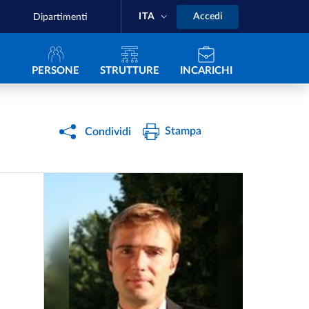
ITA
Accedi
Dipartimenti
Navigazione principale
PERSONE
STRUTTURE
INCARICHI
Stampa
Condividi