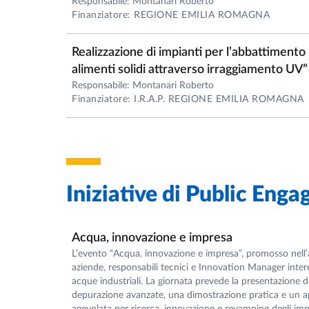
Responsabile: Montanari Roberto
ottimizzazione e intelligenza artificiale applic
Finanziatore: REGIONE EMILIA ROMAGNA
Indicatori bibliometrici (Scopus – marzo 202
Realizzazione di impianti per l’abbattimento 
147 pubblicazioni scientifiche
alimenti solidi attraverso irraggiamento UV”
2659 citazioni
Responsabile: Montanari Roberto
Finanziatore: I.R.A.P. REGIONE EMILIA ROMAGNA
h-index: 27
Le ricerche sono state pubblicate su numerose
International Journal of Production Economi
Computers & Industrial Engineering
Iniziative di
Public Enga
Journal of Cleaner Production
Renewable Energy
International Journal of Production Researc
Acqua, innovazione e impresa
Reliability Engineering & System Safety
L’evento “Acqua, innovazione e impresa”, promosso nel
aziende, responsabili tecnici e Innovation Manager intere
Packaging Technology and Science
acque industriali. La giornata prevede la presentazione d
Trends in Food Science & Technology
depurazione avanzate, una dimostrazione pratica e un a
agevolata per ricerca, innovazione e revamping degli imp