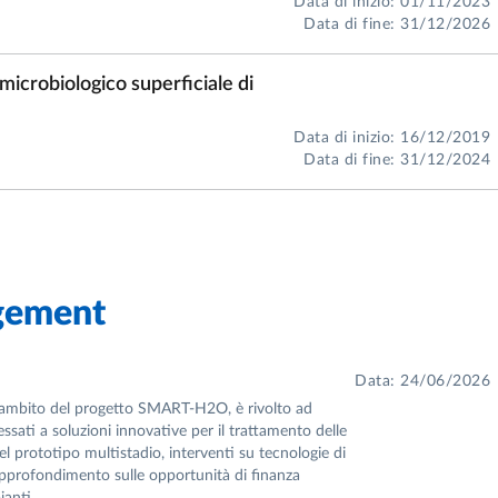
Data di inizio: 01/11/2023
ata ai sistemi industriali
Data di fine: 31/12/2026
6)
microbiologico superficiale di
Data di inizio: 16/12/2019
Data di fine: 31/12/2024
 riviste internazionali, tra cui:
cs
gement
h
Data: 24/06/2026
l’ambito del progetto SMART-H2O, è rivolto ad
ssati a soluzioni innovative per il trattamento delle
el prototipo multistadio, interventi su tecnologie di
pprofondimento sulle opportunità di finanza
ianti.