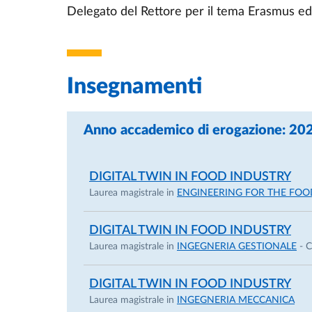
Delegato del Rettore per il tema Erasmus e
Professore Ordinario – Università di Parma
Docente dei corsi:
Impianti Industriali (Ingegneria Gestionale)
Insegnamenti
Simulazione dei Sistemi Produttivi (Ingegneri
Alimentare)
Anno accademico di erogazione: 2
Principali incarichi istituzionali
Direttore del Centro Interdipartimentale C
DIGITAL TWIN IN FOOD INDUSTRY
Delegato del Rettore per Erasmus e Overwo
Laurea magistrale in
ENGINEERING FOR THE FOO
Delegato del Rettore per Tirocini (2021–202
Presidente Commissione Mobilità Internazion
DIGITAL TWIN IN FOOD INDUSTRY
Membro Collegio Docenti Dottorato di Ricerc
Laurea magistrale in
INGEGNERIA GESTIONALE
- C
Responsabile programma di doppia titolazi
DIGITAL TWIN IN FOOD INDUSTRY
Altri incarichi
Laurea magistrale in
INGEGNERIA MECCANICA