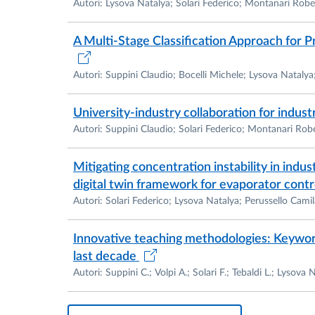
Autori: Lysova Natalya; Solari Federico; Montanari Robe
Commissione Orientamento e Tutorato
Commissione Monitoraggio
A Multi-Stage Classification Approach for P
Coordinatore Erasmus/Socrates
Autori: Suppini Claudio; Bocelli Michele; Lysova Nataly
2001 – 2004
Ricercatore Universitario – Università di Pa
University-industry collaboration for industr
Attività didattica:
Autori: Suppini Claudio; Solari Federico; Montanari Rob
Gestione degli Impianti Industriali
Macchine e Impianti dell’Industria Alimentar
Mitigating concentration instability in ind
digital twin framework for evaporator cont
Tutor corsi di qualità dei processi industriali
Autori: Solari Federico; Lysova Natalya; Perussello Cam
2002 – 2003
Innovative teaching methodologies: Keyword
Visiting Professor
last decade
New Jersey Institute of Technology (USA)
Autori: Suppini C.; Volpi A.; Solari F.; Tebaldi L.; Lysova
Istruzione e formazione