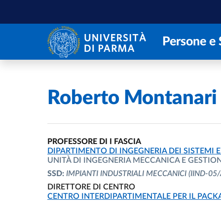
Salta al contenuto principale
Skip to footer
Persone e 
Home
/
Roberto Montanari
PROFESSORE DI I FASCIA
UNITÀ ORGANIZZATIVA AFFERENTE:
DIPARTIMENTO DI INGEGNERIA DEI SISTEMI E
UNITÀ DI INGEGNERIA MECCANICA E GESTIO
SSD:
IMPIANTI INDUSTRIALI MECCANICI
(IIND-05/
DIRETTORE DI CENTRO
UNITÀ ORGANIZZATIVA AFFERENTE:
CENTRO INTERDIPARTIMENTALE PER IL PACK