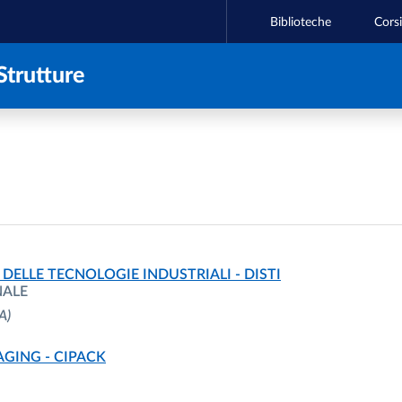
Biblioteche
Corsi
Strutture
 DELLE TECNOLOGIE INDUSTRIALI - DISTI
NALE
A)
AGING - CIPACK