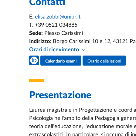
Contatti
E.
elisa.zobbi@unipr.it
T.
+39 0521 034885
Sede:
Plesso Carissimi
Indirizzo:
Borgo Carissimi 10 e 12, 43121 P
Orari di ricevimento
Social del docente
Calendario esami
Orario delle lezioni
Attività del docente
Presentazione
Laurea magistrale in Progettazione e coordia
Psicologia nell'ambito della Pedagogia general
teoria dell'educazione, l'educazione morale e
extrascolastici. In particolare, si occupa di 