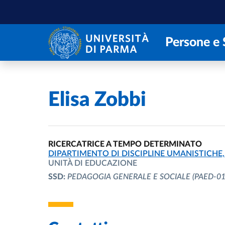
Salta al contenuto principale
Skip to footer
Persone e 
Home
/
Elisa Zobbi
RICERCATRICE A TEMPO DETERMINATO
UNITÀ ORGANIZZATIVA AFFERENTE:
DIPARTIMENTO DI DISCIPLINE UMANISTICHE, 
UNITÀ DI EDUCAZIONE
SSD:
PEDAGOGIA GENERALE E SOCIALE
(PAED-01