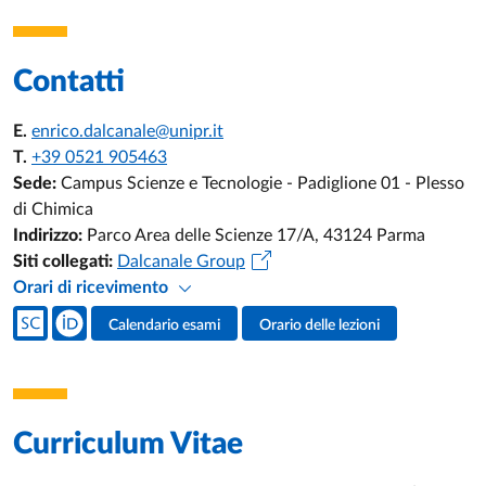
Contatti
E.
enrico.dalcanale@unipr.it
T.
+39 0521 905463
Sede:
Campus Scienze e Tecnologie - Padiglione 01 - Plesso
di Chimica
Indirizzo:
Parco Area delle Scienze 17/A, 43124 Parma
Siti collegati:
Dalcanale Group
Orari di ricevimento
Social del docente
Calendario esami
Orario delle lezioni
Attività del docente
Curriculum Vitae