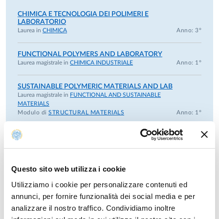
profilo di ricerca del gruppo di ED è definito dall'approccio
CHIMICA E TECNOLOGIA DEI POLIMERI E
supramolecolare alla scienza dei materiali, dando una
LABORATORIO
posizione privilegiata al riconoscimento molecolare e
Laurea in
CHIMICA
Anno: 3°
all'autoassemblaggio come strumenti operativi. I principali
campi di attività sono stati le superfici reattive, i polimeri
FUNCTIONAL POLYMERS AND LABORATORY
Laurea magistrale in
CHIMICA INDUSTRIALE
Anno: 1°
supramolecolari, i sensori ed i polimeri stimuli-responsive.
SUSTAINABLE POLYMERIC MATERIALS AND LAB
Laurea magistrale in
FUNCTIONAL AND SUSTAINABLE
MATERIALS
Modulo di
STRUCTURAL MATERIALS
Anno: 1°
Anni precedenti
Questo sito web utilizza i cookie
Utilizziamo i cookie per personalizzare contenuti ed
annunci, per fornire funzionalità dei social media e per
analizzare il nostro traffico. Condividiamo inoltre