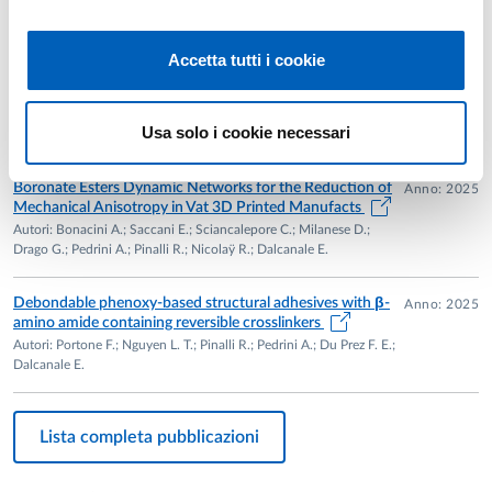
On the origin of spontaneous electrical oscillations in a
Anno: 2026
minimal peptide assembly
Autori: Basso Salvatore Del; Squeri Pietro; Ahuja Rishit Mohan;
Accetta tutti i cookie
Karki Rishav; Giorgio Giuseppe De; Galstyan Vardan; Zecca Raffaele
Martucci; Dalcanale Enrico; Huang Xiongchuan; Vurro Davide;
Sharma Saksham; D'Angelo Pasquale; Adamatzky Andrew; Tarabella
Usa solo i cookie necessari
Giuseppe
Boronate Esters Dynamic Networks for the Reduction of
Anno: 2025
Mechanical Anisotropy in Vat 3D Printed Manufacts
Autori: Bonacini A.; Saccani E.; Sciancalepore C.; Milanese D.;
Drago G.; Pedrini A.; Pinalli R.; Nicolaÿ R.; Dalcanale E.
Debondable phenoxy-based structural adhesives with β-
Anno: 2025
amino amide containing reversible crosslinkers
Autori: Portone F.; Nguyen L. T.; Pinalli R.; Pedrini A.; Du Prez F. E.;
Dalcanale E.
Lista completa pubblicazioni