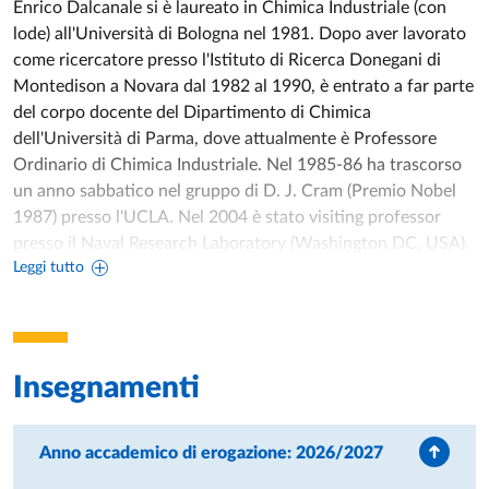
Enrico Dalcanale si è laureato in Chimica Industriale (con
lode) all'Università di Bologna nel 1981. Dopo aver lavorato
come ricercatore presso l'Istituto di Ricerca Donegani di
Montedison a Novara dal 1982 al 1990, è entrato a far parte
del corpo docente del Dipartimento di Chimica
dell'Università di Parma, dove attualmente è Professore
Ordinario di Chimica Industriale. Nel 1985-86 ha trascorso
un anno sabbatico nel gruppo di D. J. Cram (Premio Nobel
1987) presso l'UCLA. Nel 2004 è stato visiting professor
presso il Naval Research Laboratory (Washington DC, USA).
Leggi tutto
Per il suo lavoro nel campo dei materiali supramolecolari, ha
ricevuto il Premio Federchimica nel 1997, il Premio di
Ricerca della Società Italiana di Chimica nel 2009, la
Medaglia Pino nel 2017, la cattedra AIS in Chimica presso
l'Università del Texas nel 2018 e il prestigioso premio Izatt-
Insegnamenti
Christensen nel 2024. Ha pubblicato oltre 220 articoli di
ricerca, 21 reviews e capitoli di libri, ed è titolare di 23
brevetti. Ha presentato i risultati della sua ricerca in oltre
Anno accademico di erogazione: 2026/2027
120 conferenze e seminari su invito in tutto il mondo. Il