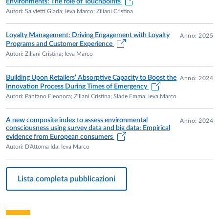
C. & IEVA, M. (2018). The role of touchpoints in driving
Environments: The role of Touchpoints
Autori: Salvietti Giada; Ieva Marco; Ziliani Cristina
loyalty. Implications for omnichannel retailing, MICRO
& MACRO MARKETING, Vol. 27, No. 3, pp. 375-396,
Loyalty Management: Driving Engagement with Loyalty
ISSN: 1121-4228, DOI: 10.1431/91412.
Anno: 2025
Programs and Customer Experience
Autori: Ziliani Cristina; Ieva Marco
Selezione come unico finalista per l’Italia
della Tesi di
Building Upon Retailers’ Absorptive Capacity to Boost the
Anno: 2024
Innovation Process During Times of Emergency
Dottorato per il
Best Thesis Award 2017
Autori: Pantano Eleonora; Ziliani Cristina; Slade Emma; Ieva Marco
dell’International Marketing Trends Conference 2017,
presso la University Carlos III, Madrid (Spagna).
A new composite index to assess environmental
Anno: 2024
consciousness using survey data and big data: Empirical
evidence from European consumers
Autori: D'Attoma Ida; Ieva Marco
Best paper della sessione tematica “Service, Retailing
& Channel Management”
del lavoro IEVA, M., ZILIANI,
C. & FRASQUET, M. (2018). Service failure and
Lista completa pubblicazioni
complaint channel choice in omnichannel retailing,
presentato al
XV Convegno della Società Italiana di
Marketing 2018
“I Percorsi identitari nel Marketing”,