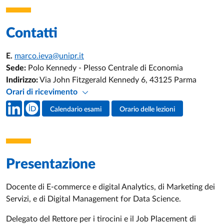
Contatti
E.
marco.ieva@unipr.it
Sede:
Polo Kennedy - Plesso Centrale di Economia
Indirizzo:
Via John Fitzgerald Kennedy 6, 43125 Parma
Orari di ricevimento
Social del docente
Calendario esami
Orario delle lezioni
Attività del docente
Presentazione
Docente di E-commerce e digital Analytics, di Marketing dei
Servizi, e di Digital Management for Data Science.
Delegato del Rettore per i tirocini e il Job Placement di