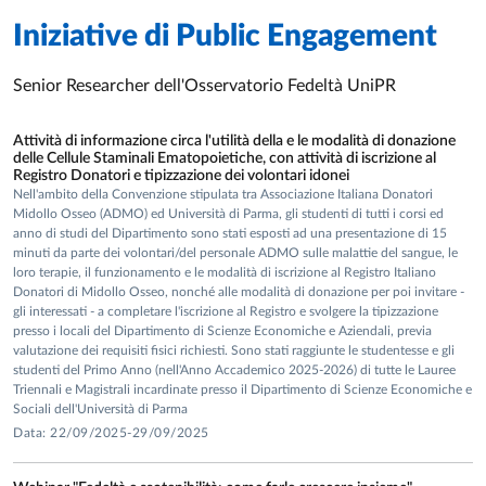
tenutosi il 18-19 ottobre presso l’Università di Bari Aldo
Iniziative di
Moro.
Public Engagement
Senior Researcher dell'Osservatorio Fedeltà UniPR
Best paper della sessione tematica “Service, Retailing
Attività di informazione circa l'utilità della e le modalità di donazione
& Channel Management”
del lavoro IEVA, M. &
delle Cellule Staminali Ematopoietiche, con attività di iscrizione al
ZILIANI, C. (2017). From customer experience to
Registro Donatori e tipizzazione dei volontari idonei
customer loyalty: the role of touchpoints in retailing,
Nell'ambito della Convenzione stipulata tra Associazione Italiana Donatori
Midollo Osseo (ADMO) ed Università di Parma, gli studenti di tutti i corsi ed
presentato al
XIV Convegno della Società Italiana di
anno di studi del Dipartimento sono stati esposti ad una presentazione di 15
Marketing 2017
“Il Marketing di successo. Imprese, enti
minuti da parte dei volontari/del personale ADMO sulle malattie del sangue, le
e persone”, tenutosi il 26-27 ottobre presso l’Università
loro terapie, il funzionamento e le modalità di iscrizione al Registro Italiano
Donatori di Midollo Osseo, nonché alle modalità di donazione per poi invitare -
di Bergamo.
gli interessati - a completare l'iscrizione al Registro e svolgere la tipizzazione
presso i locali del Dipartimento di Scienze Economiche e Aziendali, previa
valutazione dei requisiti fisici richiesti. Sono stati raggiunte le studentesse e gli
studenti del Primo Anno (nell'Anno Accademico 2025-2026) di tutte le Lauree
Certificate of “Outstanding contribution in reviewing”
Triennali e Magistrali incardinate presso il Dipartimento di Scienze Economiche e
Sociali dell'Università di Parma
rilasciato dal
Journal of Retailing and Consumer
Data: 22/09/2025-29/09/2025
Services
a marzo 2018 in riconoscimento del
contributo apportato come revisore alla qualità della