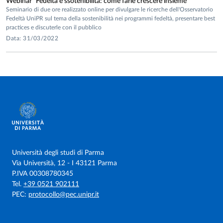
Webinar "Fedeltà e ssotenibilità: come farle crescere insieme"
rivista.
Seminario di due ore realizzato online per divulgare le ricerche dell'Osservatorio
Fedeltà UniPR sul tema della sostenibilità nei programmi fedeltà, presentare best
practices e discuterle con il pubblico
Data: 31/03/2022
Selezione del lavoro ZILIANI, C., GÀZQUEZ-ABAD, J.C.
& IEVA, M. (2014). “L’efficacia della comunicazione
promozionale tra carta e digitale nel Largo Consumo:
disegno sperimentale e indicazioni dallo studio pilota”,
presentato presso l’
XI Convegno della Società Italiana
di Marketing
come
contributo di rilevanza e interesse
per le imprese partner della Società Italiana di
Marketing
.
Frequenza di corsi e summer school di ricerca nazionali ed
Università degli studi di Parma
internazionali
Via Università, 12 - I 43121 Parma
P.IVA 00308780345
Workshop in “
Qualitative Comparative Analysis
”,
Tel.
+39 0521 902111
Università di Verona
, presieduto dai Proff. Daniele
PEC:
protocollo@pec.unipr.it
Scarpi, Università di Bologna, Ilenia Confente e Ivan
Russo, Università di Verona, tenutosi il 6 giugno 2019.