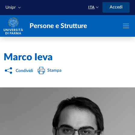
Salta al contenuto principale
Skip to footer
Accedi
Unipr
ITA
Persone e Strutture
Home
/
Marco Ieva
Stampa
Condividi