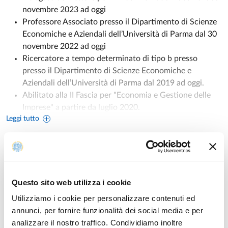
novembre 2023 ad oggi
Professore Associato presso il Dipartimento di Scienze
Economiche e Aziendali dell’Università di Parma dal 30
novembre 2022 ad oggi
Ricercatore a tempo determinato di tipo b presso
presso il Dipartimento di Scienze Economiche e
Aziendali dell’Università di Parma dal 2019 ad oggi.
Abilitato alla II Fascia per "Economia e Gestione delle
Imprese" a partire da luglio 2020.
Leggi tutto
Assegnista di ricerca
presso il Dipartimento di Scienze
Economiche e Aziendali dell’Università di Parma, dal
2016 al 2019.
Dottorato di Ricerca in Economia e Scienze Sociali
presso il Dipartimento di Economia dell’Università di
Incarichi
Parma.
Questo sito web utilizza i cookie
DELEGATO AI TIROCINI E AL JOB PLACEMENT
Utilizziamo i cookie per personalizzare contenuti ed
Appartenenza a Società Scientifiche
UNITÀ ORGANIZZATIVA AFFERENTE:
annunci, per fornire funzionalità dei social media e per
Altri incarichi
Academy of Marketing Science
(AMS) nel 2016 e da
analizzare il nostro traffico. Condividiamo inoltre