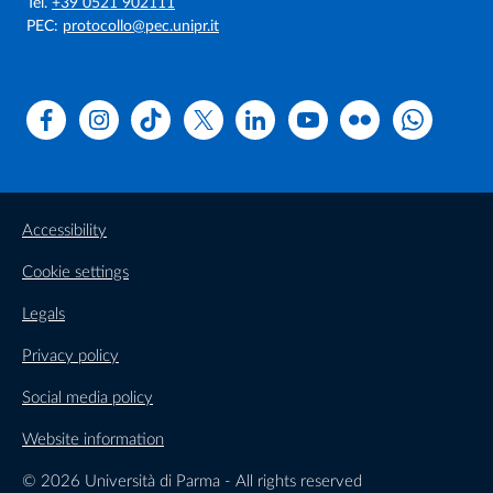
Tel.
+39 0521 902111
PEC:
protocollo@pec.unipr.it
Facebook
Instagram
TikTok
X
Linkedin
Youtube
Flickr
WhatsAp
Accessibility
Cookie settings
Legals
Privacy policy
Social media policy
Website information
© 2026 Università di Parma - All rights reserved