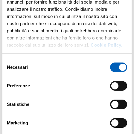
annunci, per fornire funzionalità dei social media e per
analizzare il nostro traffico. Condividiamo inoltre
informazioni sul modo in cui utilizza il nostro sito con i
nostri partner che si occupano di analisi dei dati web,
Research
pubblicità e social media, i quali potrebbero combinarle
con altre informazioni che ha fornito loro o che hanno
Publications
raccolto dal suo utilizzo dei loro servizi.
Cookie Policy.
CLIL: ЯЗЫК И ПРЕДМЕТ. The integrated teaching of
Year: 2026
Selezione
linguistic-communica- tive and disciplinary skills in the
Russian language
Necessari
del
Authors: Cabassi Nicoletta; Ghidini Maria Candida; Guelfreikh Polina
consenso
Preferenze
CLIL: Язык и предмет. The Integrated Teaching of
Year: 2026
Linguistic-Communicative and Disciplinary Skills in the
Russian Language
Author: Cabassi Nicoletta
Statistiche
Предметно-языковое интегрированное обучение
Year: 2026
Marketing
КЛИЛ в Европе. История вопроса.
Author: Cabassi Nicoletta