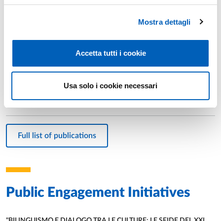
ALLE ORIGINI DELLA DISUGUAGLIANZA DI GENERE
Year: 2025
Mostra dettagli
Voci e testimonianze attraverso epoche e culture
Authors: Amerini Fabrizio; Bonvicini Mariella; Gibertini Simone;
Reggiani Nicola; Pagnotta Fausto; Varotti Carlo; Cabassi Nicoletta;
Accetta tutti i cookie
Saglia Diego; Astori Davide; Voce Stefania
Serbia as a Space of Identity: On Some Discursive
Year: 2025
Strategies in Journey through Serbia and Montenegro by E.
Usa solo i cookie necessari
Markov.
Author: Cabassi Nicoletta
Full list of publications
Public Engagement Initiatives
"BILINGUISMO E DIALOGO TRA LE CULTURE: LE SFIDE DEL XXI