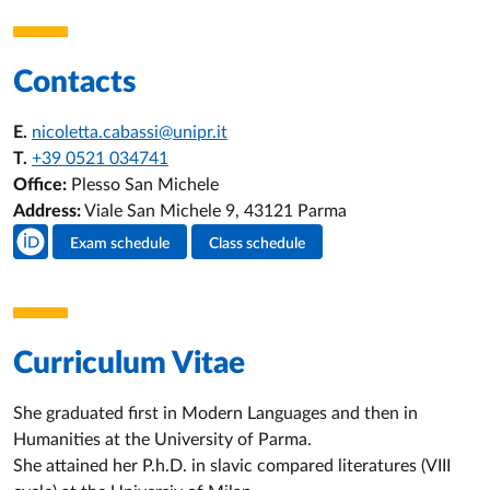
Contacts
E.
nicoletta.cabassi@unipr.it
T.
+39 0521 034741
Office:
Plesso San Michele
Address:
Viale San Michele 9, 43121 Parma
Teacher's social media
Exam schedule
Class schedule
Teacher's activities
Curriculum Vitae
She graduated first in Modern Languages and then in
Humanities at the University of Parma.
She attained her P.h.D. in slavic compared literatures (VIII