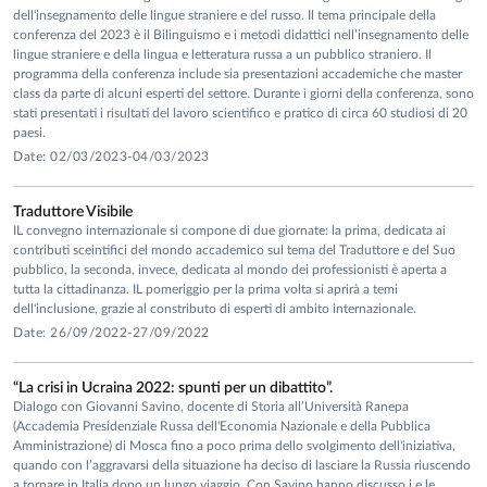
dell'insegnamento delle lingue straniere e del russo. Il tema principale della
conferenza del 2023 è il Bilinguismo e i metodi didattici nell’insegnamento delle
lingue straniere e della lingua e letteratura russa a un pubblico straniero. Il
programma della conferenza include sia presentazioni accademiche che master
class da parte di alcuni esperti del settore. Durante i giorni della conferenza, sono
stati presentati i risultati del lavoro scientifico e pratico di circa 60 studiosi di 20
paesi.
Date: 02/03/2023-04/03/2023
Traduttore Visibile
IL convegno internazionale si compone di due giornate: la prima, dedicata ai
contributi sceintifici del mondo accademico sul tema del Traduttore e del Suo
pubblico, la seconda, invece, dedicata al mondo dei professionisti è aperta a
tutta la cittadinanza. IL pomeriggio per la prima volta si aprirà a temi
dell'inclusione, grazie al constributo di esperti di ambito internazionale.
Date: 26/09/2022-27/09/2022
“La crisi in Ucraina 2022: spunti per un dibattito”.
Dialogo con Giovanni Savino, docente di Storia all’Università Ranepa
(Accademia Presidenziale Russa dell'Economia Nazionale e della Pubblica
Amministrazione) di Mosca fino a poco prima dello svolgimento dell'iniziativa,
quando con l’aggravarsi della situazione ha deciso di lasciare la Russia riuscendo
a tornare in Italia dopo un lungo viaggio. Con Savino hanno discusso i e le