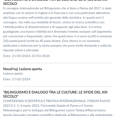
SECOLO
Il convegno internazionale sul Bilinguismo che si tiene a Parma dal 2017, è stato
ampliato con le sezioni in inglese e in francese e con una particolare attenzione
alla lingua ucraina nell’ambito più generale della slavistica. In questi anni il
convegno, che nella sua modalità di forum, unisce la ricerca scientifica con
l’attività pratica di disseminazione e di supporto agli educatori, si è ormai
guadagnato una buona visibilità ed è diventato l’evento europeo sull’argomento
più conosciuto e frequentato, tanto che quest’anno vi si sono iscritti in presenza
250 partecipanti iscritti da 40 paesi diversi. Esso ritorna in un momento
particolare e doloroso per la storia europea che pone molte domande e sollecita
risposte sobrie e articolate.
Date: 21/03/2024-23/03/2024
Naval'nyj. Lezione aperta
Lezione aperta
Date: 27/02/2024
"BILINGUISMO E DIALOGO TRA LE CULTURE: LE SFIDE DEL XXI
SECOLO"
CONFERENZA SCIENTIFICA E PRATICA INTERNAZIONALE. FORUM RUSSO
2023 Il 2, 3, 4 marzo 2023, l'Università Statale di Parma e il Centro
Metodologico per lo Sviluppo del Bilinguismo Leone Tolstoj (Milano) hanno
tenuto l'annuale convegno scientifico dedicato al Bilinguismo e alle metodologie