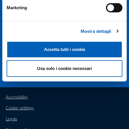
Marketing
Università degli studi di Parma
Via Università, 12 - I 43121 Parma
Mostra dettagli
P.IVA 00308780345
Tel.
+39 0521 902111
PEC:
protocollo@pec.unipr.it
Accetta tutti i cookie
Facebook
Instagram
TikTok
X
Linkedin
Youtube
Flickr
WhatsAp
Usa solo i cookie necessari
Accessibility
Cookie settings
Legals