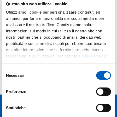
Questo sito web utilizza i cookie
Contacts
Utilizziamo i cookie per personalizzare contenuti ed
annunci, per fornire funzionalità dei social media e per
E.
rita.daniello@unipr.it
analizzare il nostro traffico. Condividiamo inoltre
T.
+39 0521 906579
informazioni sul modo in cui utilizza il nostro sito con i
Office:
Sede Centrale
nostri partner che si occupano di analisi dei dati web,
Address:
Via Università 12, 43121 Parma
pubblicità e social media, i quali potrebbero combinarle
con altre informazioni che ha fornito loro o che hanno
raccolto dal suo utilizzo dei loro servizi.
Cookie Policy.
Positions
Selezione
Necessari
del
SUPERVISOR
consenso
ORGANIZATIONAL AFFILIATION:
U.O. RAGIONERIA GENERALE ED ECONOMATO
Preferenze
Statistiche