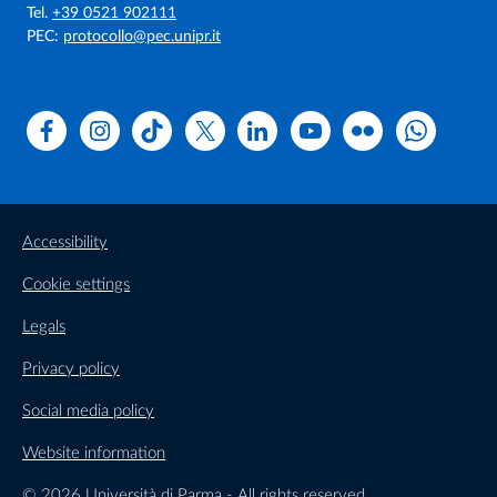
Tel.
+39 0521 902111
PEC:
protocollo@pec.unipr.it
Facebook
Instagram
TikTok
X
Linkedin
Youtube
Flickr
WhatsAp
Accessibility
Cookie settings
Legals
Privacy policy
Social media policy
Website information
© 2026 Università di Parma - All rights reserved