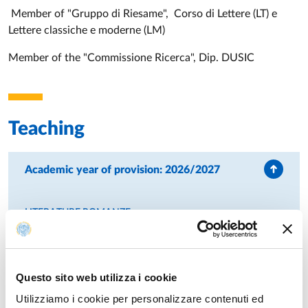
Member of "Gruppo di Riesame", Corso di Lettere (LT) e
Lettere classiche e moderne (LM)
Member of the "Commissione Ricerca", Dip. DUSIC
Teaching
Academic year of provision: 2026/2027
LITERATURE ROMANZE
First-cycle degree course in
HUMANITIES
- Specialization:
CULTURE LETTERARIE
Year: 2°
ROMANCE AND ITALIAN MEDIEVAL LITERATURE
Questo sito web utilizza i cookie
Second-cycle degree course in
CLASSICAL AND MODERN
PHILOLOGY AND LITERATURE
Utilizziamo i cookie per personalizzare contenuti ed
ROMANCE COMPARATIVE LITERATURE
module
Year: 2°