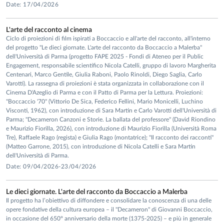
Date: 17/04/2026
L'arte del racconto al cinema
Ciclo di proiezioni di film ispirati a Boccaccio e all'arte del racconto, all'interno
del progetto "Le dieci giornate. L'arte del racconto da Boccaccio a Malerba"
dell'Università di Parma (progetto FAPE 2025 - Fondi di Ateneo per il Public
Engagement, responsabile scientifico Nicola Catelli, gruppo di lavoro Margherita
Centenari, Marco Gentile, Giulia Raboni, Paolo Rinoldi, Diego Saglia, Carlo
Varotti). La rassegna di proiezioni è stata organizzata in collaborazione con il
Cinema D'Azeglio di Parma e con il Patto di Parma per la Lettura. Proiezioni:
"Boccaccio '70" (Vittorio De Sica, Federico Fellini, Mario Monicelli, Luchino
Visconti, 1962), con introduzione di Sara Martin e Carlo Varotti dell'Università di
Parma; "Decameron Canzoni e Storie. La ballata del professore" (David Riondino
e Maurizio Fiorilla, 2026), con introduzione di Maurizio Fiorilla (Università Roma
Tre), Raffaele Rago (regista) e Giulia Rago (montatrice); "Il racconto dei racconti"
(Matteo Garrone, 2015), con introduzione di Nicola Catelli e Sara Martin
dell'Università di Parma.
Date: 09/04/2026-23/04/2026
Le dieci giornate. L'arte del racconto da Boccaccio a Malerba
Il progetto ha l’obiettivo di diffondere e consolidare la conoscenza di una delle
opere fondative della cultura europea – il "Decameron" di Giovanni Boccaccio,
in occasione del 650° anniversario della morte (1375-2025) – e più in generale