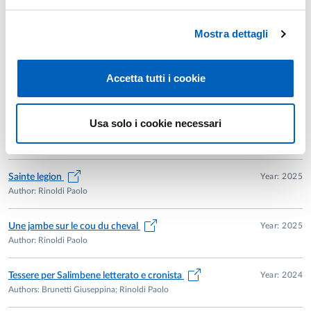
Chanson d’Aspremont), texts on Alexander the Great,
scientific vernacular literature, volgarizzamenti from Latin
Mostra dettagli
and French, relationships between Galloromance and Italian
Literature in the Middle Ages.
Accetta tutti i cookie
Publications
Testi e compilazioni marginali. Il 'frammento Pamfilova' della
Year: 2025
Usa solo i cookie necessari
Geste de Guillaume d'Orange
Author: Rinoldi Paolo
Year: 2025
Sainte legion
Author: Rinoldi Paolo
Year: 2025
Une jambe sur le cou du cheval
Author: Rinoldi Paolo
Year: 2024
Tessere per Salimbene letterato e cronista
Authors: Brunetti Giuseppina; Rinoldi Paolo