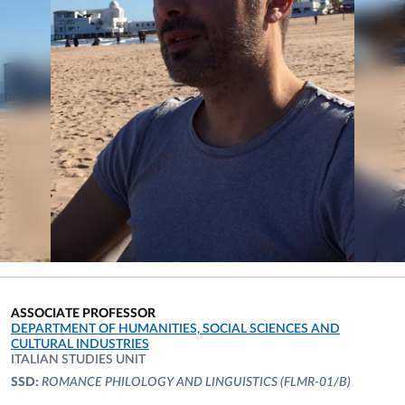
ASSOCIATE PROFESSOR
ORGANIZATIONAL AFFILIATION:
DEPARTMENT OF HUMANITIES, SOCIAL SCIENCES AND
CULTURAL INDUSTRIES
ITALIAN STUDIES UNIT
SSD:
ROMANCE PHILOLOGY AND LINGUISTICS
(FLMR-01/B)