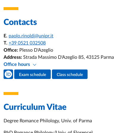
Contacts
E.
paolo.rinoldi@unipr.it
T.
+39 0521 032508
Office:
Plesso D'Azeglio
Address:
Strada Massimo D'Azeglio 85, 43125 Parma
Office hours
Teacher's social media
Exam schedule
Class schedule
Teacher's activities
Curriculum Vitae
Degree Romance Philology, Univ. of Parma
PhD Romance Philology (Univ. of Florence)