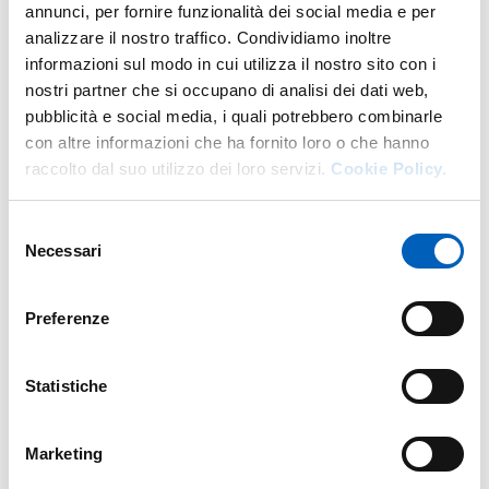
annunci, per fornire funzionalità dei social media e per
analizzare il nostro traffico. Condividiamo inoltre
ROMANCE PHILOLOGY
informazioni sul modo in cui utilizza il nostro sito con i
Second-cycle degree course in
CLASSICAL AND MODERN
nostri partner che si occupano di analisi dei dati web,
PHILOLOGY AND LITERATURE
ROMANCE COMPARATIVE LITERATURE
module
Year: 2°
pubblicità e social media, i quali potrebbero combinarle
con altre informazioni che ha fornito loro o che hanno
raccolto dal suo utilizzo dei loro servizi.
Cookie Policy.
Previous years
Selezione
Necessari
del
consenso
Preferenze
Research
Statistiche
Research areas
My most important research fields are: French chanson de
Marketing
geste (cycle des Lorrains, cycle de Guillaume d’Orange and