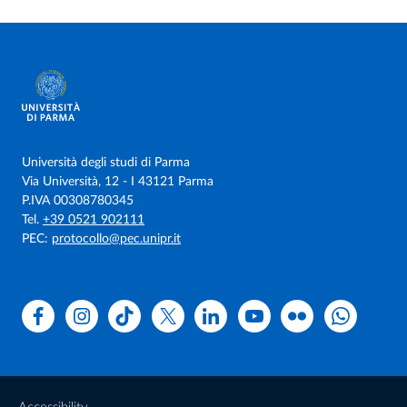
Università degli studi di Parma
Via Università, 12 - I 43121 Parma
P.IVA 00308780345
Tel.
+39 0521 902111
PEC:
protocollo@pec.unipr.it
Facebook
Instagram
TikTok
X
Linkedin
Youtube
Flickr
WhatsAp