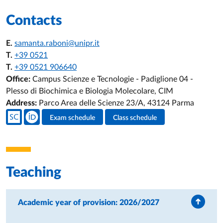
Contacts
E.
samanta.raboni@unipr.it
T.
+39 0521
T.
+39 0521 906640
Office:
Campus Scienze e Tecnologie - Padiglione 04 -
Plesso di Biochimica e Biologia Molecolare, CIM
Address:
Parco Area delle Scienze 23/A, 43124 Parma
Teacher's social media
Exam schedule
Class schedule
Teacher's activities
Teaching
Academic year of provision: 2026/2027