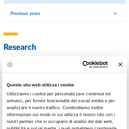
Previous years
Research
Publications
Conjugation to gold nanoparticles of methionine gamma-
Year: 2024
lyase, a cancer-starving enzyme. Physicochemical
characterization of the nanocomplex for prospective
Questo sito web utilizza i cookie
nanomedicine applications
Utilizziamo i cookie per personalizzare contenuti ed
Authors: Raboni Samanta; Fumagalli Francesco; Ceccone Giacomo;
annunci, per fornire funzionalità dei social media e per
La Spina Rita; Ponti Jessica; Mehn Dora; Guerrini Giuditta; Bettati
Stefano; Mozzarelli Andrea; D'Acunto Mario; Presciuttini Gianluca;
analizzare il nostro traffico. Condividiamo inoltre
Cristallini Caterina; Gabellieri Edi; Cioni Patrizia
informazioni sul modo in cui utilizza il nostro sito con i
nostri partner che si occupano di analisi dei dati web,
Methionine gamma lyase: Structure-activity relationships
Year: 2023
pubblicità e social media, i quali potrebbero combinarle