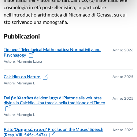
matematici nel Platonismo tardoantico; (3) matematiche e
Berlin/Boston, De Gruyter, 2026.
cosmologia in età post-ellenistica, in particolare
nell’Introductio arithmetica di Nicomaco di Gerasa, su cui
sto scrivendo una monografia.
Pubblicazioni
Timaeus’ Teleological Mathematics: Normativity and
Anno: 2026
Psychagogy
Autore: Marongiu Laura
Anno: 2025
Calcidius on Nature
Autore: Marongiu L
Dal βούλεσθαι del demiurgo di Platone alla voluntas
Anno: 2025
divina in Calcidio. Una traccia nella tradizione del Timeo
Autore: Marongiu L
Plato Ὁμηρικώτατος? Proclus on the Muses’ Speech
Anno: 2025
(Resp. VIII, 545c–547a)