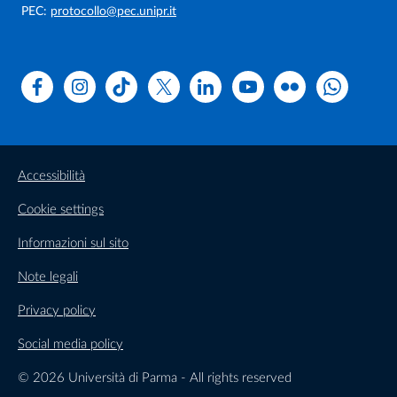
PEC:
protocollo@pec.unipr.it
Facebook
Instagram
TikTok
X
Linkedin
Youtube
Flickr
WhatsAp
Accessibilità
Cookie settings
Informazioni sul sito
Note legali
Privacy policy
Social media policy
© 2026 Università di Parma - All rights reserved