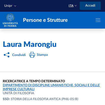
Salta al contenuto principale
Skip to footer
Accedi
Unipr
ITA
Persone e Strutture
Home
/
Laura Marongiu
Stampa
Condividi
RICERCATRICE A TEMPO DETERMINATO
UNITÀ ORGANIZZATIVA AFFERENTE:
DIPARTIMENTO DI DISCIPLINE UMANISTICHE, SOCIALI E DELLE
IMPRESE CULTURALI
UNITÀ DI FILOSOFIA
SSD:
STORIA DELLA FILOSOFIA ANTICA
(PHIL-05/B)