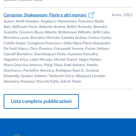
Anno: 2025
Cervantes, Shakespeare, Florio e altri marrani
Autori: Anelli Amedeo; Angelucci Mariachiara; Francesco Baldo
Italo; Bellinazzi Paolo; Bellavita Andrea; Bellini Rolando; Bernabò
Graziella; Giovanni Biuso Alberto; Büttemeyer Wilhelm; Brilli Catia;
Brondino Laura; Brondino Michele; Candela Andrea; Cimino Guido;
Colella Sergio; Coniglione Francesco; Dalla Vigna Pierre Alessandro;
De Paoli Marco; Dino Onorina; Fracassetti Yvonne; Furlan Stefano;
Gemelli Benedino; Giannitrapani Paolo; Guemara Raoudha;
Hagström Erica; Latini Micaela; Micheli Gianni; Negro Matteo;
Maria Orecchia Antonio; Parigi Silvia; Patti Adriano; Petrillo
Gianfranco; Ponzellini Veronica; Rodríguez Raúl A.; Scolozzi
Elisabetta; Spataro Stefano; Tamborini Erica; Velázquez Lourdes;
Veneziano Rossana; Visconti Katia; Zoboli. Paolo
Lista completa pubblicazioni