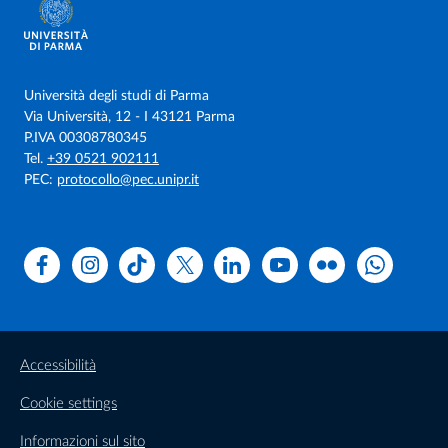
Università degli studi di Parma
Via Università, 12 - I 43121 Parma
P.IVA 00308780345
Tel.
+39 0521 902111
PEC:
protocollo@pec.unipr.it
Facebook
Instagram
TikTok
X
Linkedin
Youtube
Flickr
WhatsAp
Accessibilità
Cookie settings
Informazioni sul sito