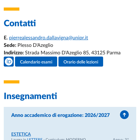
Contatti
E.
pierrealessandro.dallavigna@unipr.it
Sede:
Plesso D'Azeglio
Indirizzo:
Strada Massimo D'Azeglio 85, 43125 Parma
Social del docente
Calendario esami
Orario delle lezioni
Attività del docente
Insegnamenti
Anno accademico di erogazione: 2026/2027
ESTETICA
Laurea in
LETTERE
- Curriculum:
MODERNO
Anno: 3°