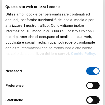
ESTETICA DEL PAESAGGIO E DELL'AMBIENTE
Laurea in
STUDI FILOSOFICI
Anno: 3°
Questo sito web utilizza i cookie
Utilizziamo i cookie per personalizzare contenuti ed
ESTETICA E TEORIA DELLE ARTI
annunci, per fornire funzionalità dei social media e per
Laurea in
BENI ARTISTICI, LIBRARI E DELLO SPETTACOLO
Anno: 2°
analizzare il nostro traffico. Condividiamo inoltre
informazioni sul modo in cui utilizza il nostro sito con i
ESTETICA E TEORIA DELLE ARTI
Laurea magistrale in
FILOSOFIA
Anno: 1°
nostri partner che si occupano di analisi dei dati web,
pubblicità e social media, i quali potrebbero combinarle
con altre informazioni che ha fornito loro o che hanno
raccolto dal suo utilizzo dei loro servizi.
Cookie Policy.
Anni precedenti
Selezione
Necessari
del
consenso
Ricerca
Preferenze
Pubblicazioni
Statistiche