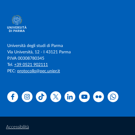
Università degli studi di Parma
Via Università, 12 - I 43121 Parma
P.IVA 00308780345
Tel.
+39 0521 902111
PEC:
protocollo@pec.unipr.it
Facebook
Instagram
TikTok
X
Linkedin
Youtube
Flickr
WhatsAp
Accessibilità