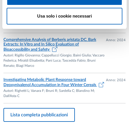
Comprehensive Analysis of Mycotoxins in Green Coffee
Anno: 2025
Food Supplements: Method Development, Occurrence,
and Health Risk Assessment
Usa solo i cookie necessari
Autori: Carbonell-Rozas Laura; Mihalache Augustin Octavian; Bruni
Renato; Dall'Asta Chiara
Comprehensive Analysis of Berberis aristata DC. Bark
Anno: 2024
Extracts: In Vitro and In Silico Evaluation of
Bioaccessibility and Safety
Autori: Rigillo Giovanna; Cappellucci Giorgio; Baini Giulia; Vaccaro
Federica; Miraldi Elisabetta; Pani Luca; Tascedda Fabio; Bruni
Renato; Biagi Marco
Investigating Metabolic Plant Response toward
Anno: 2024
Deoxynivalenol Accumulation in Four Winter Cereals
Autori: Righetti L; Vanara F; Bruni R; Sardella C; Blandino M;
Dall'Asta C
Lista completa pubblicazioni