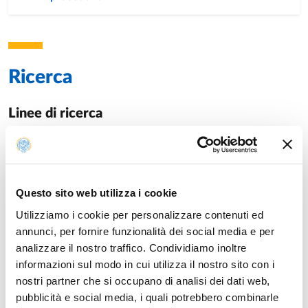
Ricerca
Linee di ricerca
Controllo di qualità, caratterizzazione fitochimica e studio
della biodiversità di specie di interesse farmaceutico,
erboristico e nutraceutico coltivate e spontanee; Studio
dell'attività antimicrobica, antifungina, antiossidante,
Questo sito web utilizza i cookie
antinfiammatoria, antimutagena ed antitrombotica di
Utilizziamo i cookie per personalizzare contenuti ed
sostanze naturali vegetali. Definizione della variabilità
annunci, per fornire funzionalità dei social media e per
fitochimica di markers di interesse farmacologico.
analizzare il nostro traffico. Condividiamo inoltre
Valutazione delle possibilità d'impiego biocatalitico di
informazioni sul modo in cui utilizza il nostro sito con i
cellule, tessuti e organi vegetali nella sintesi asimmetrica di
nostri partner che si occupano di analisi dei dati web,
fine chemicals e nella biotrasformazione di molecole
pubblicità e social media, i quali potrebbero combinarle
organiche naturali. Determinazione dei fattori genetici,