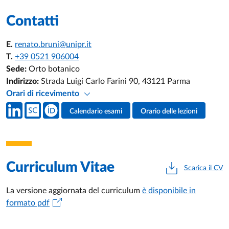
Contatti
E.
renato.bruni@unipr.it
T.
+39 0521 906004
Sede:
Orto botanico
Indirizzo:
Strada Luigi Carlo Farini 90, 43121 Parma
Orari di ricevimento
Social del docente
Calendario esami
Orario delle lezioni
Attività del docente
Curriculum Vitae
Scarica il CV
La versione aggiornata del curriculum
è disponibile in
formato pdf