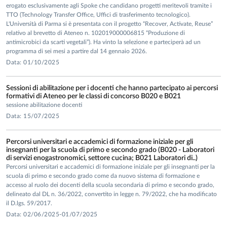
erogato esclusivamente agli Spoke che candidano progetti meritevoli tramite i
Valutazione dell’effetto di biostimolanti sul microbiota
TTO (Technology Transfer Office, Uffici di trasferimento tecnologico).
del suolo.
L'Università di Parma si è presentata con il progetto “Recover, Activate, Reuse”
relativo al brevetto di Ateneo n. 102019000006815 “Produzione di
antimicrobici da scarti vegetali”). Ha vinto la selezione e parteciperà ad un
L'attività di ricerca di Camilla Lazzi è documentata da
92
programma di sei mesi a partire dal 14 gennaio 2026.
pubblicazioni
su riviste internazionali ISI, e 5 su riviste
Data: 01/10/2025
nazionali. Inoltre, ha collaborato alla stesura di un capitolo
di libro ed è inventrice di un brevetto nazionale. Le metriche
Sessioni di abilitazione per i docenti che hanno partecipato ai percorsi
riportate da Scopus in data 28 Gennaio 2026 sono le
formativi di Ateneo per le classi di concorso B020 e B021
seguenti: Numero di pubblicazioni: 92, Citazioni totali: 4526,
sessione abilitazione docenti
Data: 15/07/2025
H index: 34.
Camilla Lazzi è Reviewer per numerose riviste scientifiche
Percorsi universitari e accademici di formazione iniziale per gli
internazionali ISI ed ha partecipato come relatore a convegni
insegnanti per la scuola di primo e secondo grado (B020 - Laboratori
di servizi enogastronomici, settore cucina; B021 Laboratori di..)
di carettere scientifico nazionali ed internazionali.
Percorsi universitari e accademici di formazione iniziale per gli insegnanti per la
scuola di primo e secondo grado come da nuovo sistema di formazione e
RESPONSABILITA' SCIENTIFICA E PARTECIPAZIONE
accesso al ruolo dei docenti della scuola secondaria di primo e secondo grado,
A PROGETTI DI RICERCA
delineato dal DL n. 36/2022, convertito in legge n. 79/2022, che ha modificato
il D.lgs. 59/2017.
Responsabile scientifica del progetto di ricerca (PID
Data: 02/06/2025-01/07/2025
2294) “toxin antitoxin system in LAB”selezionato e