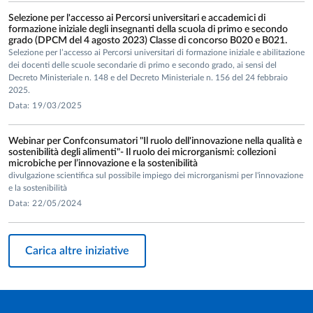
finanziato da Corbel (European project funding from
Selezione per l'accesso ai Percorsi universitari e accademici di
formazione iniziale degli insegnanti della scuola di primo e secondo
the European Union’s Horizon 2020 research and
grado (DPCM del 4 agosto 2023) Classe di concorso B020 e B021.
innovation programme under grant agreement No
Selezione per l’accesso ai Percorsi universitari di formazione iniziale e abilitazione
dei docenti delle scuole secondarie di primo e secondo grado, ai sensi del
654248) (Febbraio 2017) (
https://www.corbel-
Decreto Ministeriale n. 148 e del Decreto Ministeriale n. 156 del 24 febbraio
project.eu/1st-open-call.html
). Dal 01/02/2017 al
2025.
30/12/2019.
Data: 19/03/2025
Responsabile scientifico del progetto su bando
competitivo revisione tra pari CARIPARMA (2017)
Webinar per Confconsumatori "Il ruolo dell'innovazione nella qualità e
“Produzione di antimicrobici da scarti vegetali”. Il lavoro
sostenibilità degli alimenti"- Il ruolo dei microrganismi: collezioni
microbiche per l’innovazione e la sostenibilità
di ricerca ha costruito le basi del brevetto nazionale n.
divulgazione scientifica sul possibile impiego dei microrganismi per l'innovazione
102019000006815 “Antimicrobici da scarti vegetali”
e la sostenibilità
del 14 Maggio 2019. Dal 01/09/2017 al 01/09/2018.
Data: 22/05/2024
Responsabile scientifico del progetto finanziato tramite
bando competitivo con revisione tra pari CARIPARMA
Carica altre iniziative
(2018) “Produzione di composti aromatici a partire da
sottoprodotti di natura ortofrutticola”. Dal 13/12/2018
al 13/12/2019.
Responsabile scientifico del progetto P.S.R. Emilia-