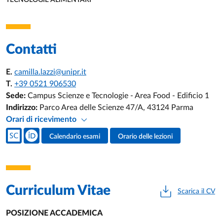
TECNOLOGIE ALIMENTARI
UNITÀ ORGANIZZATIVA AFFERENTE:
Contatti
E.
camilla.lazzi@unipr.it
T.
+39 0521 906530
Sede:
Campus Scienze e Tecnologie - Area Food - Edificio 1
Indirizzo:
Parco Area delle Scienze 47/A, 43124 Parma
Orari di ricevimento
Social del docente
Calendario esami
Orario delle lezioni
Attività del docente
Curriculum Vitae
Scarica il CV
POSIZIONE ACCADEMICA