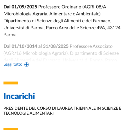
Dal 01/09/2025
Professore Ordinario (AGRI-08/A
Microbiologia Agraria, Alimentare e Ambientale),
Dipartimento di Scienze degli Alimenti e del Farmaco,
Università di Parma, Parco Area delle Scienze 49A, 43124
Parma.
Dal 01/10/2014 al 31/08/2025
Professore Associato
(AGR/16 Microbiologia Agraria), Dipartimento di Scienze
degli Alimenti e del Farmaco, Università di Parma, Parco
Leggi tutto
Area delle Scienze 49A, 43124 Parma.
18/11/2020
Abilitazione Scientifica nazionale per il settore
concorsuale 07/I1 (Microbiologia Agraria), prima Fascia (art.
16, comma 1, Legge 240/10). Periodo di validità
Incarichi
dell’Abilitazione dal 18/11/2020 al 18/11/2029.
PRESIDENTE DEL CORSO DI LAUREA TRIENNALE IN SCIENZE E
01/11/2005 al 30/09/2014
Ricercatore Universitario
TECNOLOGIE ALIMENTARI
UNITÀ ORGANIZZATIVA AFFERENTE:
(AGR/16 Microbiologia Agraria) presso Facoltà di Agraria,
settore disciplinare AGR/16 (Microbiologia Agraria),