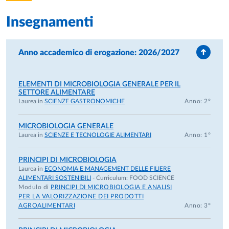
pubblicato sulla Gazzetta Ufficiale n.80 del 8/10/2004.
Nomina a Ricercatore Universitario regime di tempo pieno
Insegnamenti
con decorrenza giuridica ed economica dal 01/11/2005 con
Decreto Rettorale n. 1816 del 19/10/2005, con afferenza al
Anno accademico di erogazione: 2026/2027
Dipartimento di Genetica, Biologia dei Microrganismi,
Antropologia, Evoluzione dell’Università di Parma.
Successivamente afferente al Dipartimento Scienze degli
ELEMENTI DI MICROBIOLOGIA GENERALE PER IL
Alimenti, Università di Parma, Parco Area delle Scienze 49A,
SETTORE ALIMENTARE
43124 Parma.
Laurea in
SCIENZE GASTRONOMICHE
Anno: 2°
FORMAZIONE
MICROBIOLOGIA GENERALE
Laurea in
SCIENZE E TECNOLOGIE ALIMENTARI
Anno: 1°
2006
Dottorato di Ricerca in Scienze e Tecnologie Alimentari
conseguito presso l’Università degli Studi di Parma. Titolo
PRINCIPI DI MICROBIOLOGIA
della tesi: “Caratterizzazione dell’enzima glutammato
Laurea in
ECONOMIA E MANAGEMENT DELLE FILIERE
ALIMENTARI SOSTENIBILI
- Curriculum:
FOOD SCIENCE
deidrogenasi in ceppi di Streptococcus thermophilus di
Modulo di
PRINCIPI DI MICROBIOLOGIA E ANALISI
origine casearia”.
PER LA VALORIZZAZIONE DEI PRODOTTI
AGROALIMENTARI
Anno: 3°
2000
Laurea in Scienze e Tecnologie Alimentari con la
votazione di 110/110 presso l’Università degli Studi di