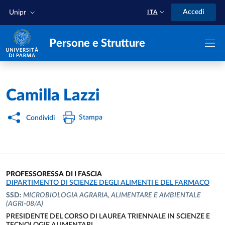
Salta al contenuto principale
Skip to footer
Accedi
Unipr
ITA
Persone e Strutture
Home
/
Camilla Lazzi
Stampa
Condividi
PROFESSORESSA DI I FASCIA
UNITÀ ORGANIZZATIVA AFFERENTE:
DIPARTIMENTO DI SCIENZE DEGLI ALIMENTI E DEL FARMACO
SSD:
MICROBIOLOGIA AGRARIA, ALIMENTARE E AMBIENTALE
(AGRI-08/A)
PRESIDENTE DEL CORSO DI LAUREA TRIENNALE IN SCIENZE E