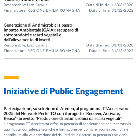
di estratti proteici di origine animale.Valorizzazione di
Responsabile: Lazzi Camilla
Data di inizio: 12/06/2020
Finanziatore: REGIONE EMILIA ROMAGNA
Data di fine: 31/12/2022
sottoprodotti e scarti di origine vegetale via fermentazione
lattica per la produzione di antimicrobici, con particolare
Generazione di Antimicrobici a basso
riferimento alla messa a punto di un processo brevettato.
Impatto Ambientale (GAIA): recupero di
Fermentazione lattica di sottoprodotti agroalimentari per il
sottoprodotti e scarti vegetali e
dall’allevamento di insetti
miglioramento delle caratteristiche aromatiche e nutrizionali
Responsabile: Lazzi Camilla
Data di inizio: 01/01/2020
ed il possibile impiego come ingredienti negli alimenti.
Finanziatore: REGIONE EMILIA ROMAGNA
Data di fine: 31/12/2022
Studio della fermentazione in stato solido di bucce di
arancia per la produzione di acido lattico.
Sviluppo di nuovi processi fermentativi per innovazione di
prodotto
: Impiego di batteri lattici di origine casearia per lo
Iniziative di
Public Engagement
sviluppo di succhi di frutta e succhi vegetali. Fermentazione
lattica di alghe per la produzione di ingredienti alimentari.
Partecipazione, su selezione di Ateneo, al programma TTAccelerator
Altri interessi di ricerca:
2025 del Network PerfeTTO con il progetto “Recover, Activate,
Reuse” (brevetto "Produzione di antimicrobici da scarti vegetali")
Fermentazione microbiche di biomasse di insetti.
Il programma TT Accelerator offre un percorso di accelerazione con mentorship
Valutazione della presenza e del comportamento di
qualificate, consulenze tecniche e formazione per colmare lacune specifiche e
contribuire alla valorizzazione dei risultati della ricerca: un percorso che viene
microrganismi patogeni e alterativi negli alimenti.