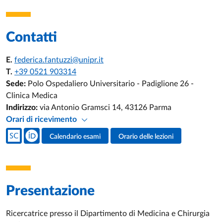
Contatti
E.
federica.fantuzzi@unipr.it
T.
+39 0521 903314
Sede:
Polo Ospedaliero Universitario - Padiglione 26 -
Clinica Medica
Indirizzo:
via Antonio Gramsci 14, 43126 Parma
Orari di ricevimento
Social del docente
Calendario esami
Orario delle lezioni
Attività del docente
Presentazione
Ricercatrice presso il Dipartimento di Medicina e Chirurgia