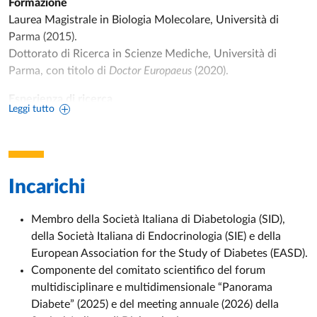
Formazione
Laurea Magistrale in Biologia Molecolare, Università di
Parma (2015).
Dottorato di Ricerca in Scienze Mediche, Università di
Parma, con titolo di
Doctor Europaeus
(2020).
Esperienza di ricerca
Leggi tutto
Ha svolto attività di ricerca presso il Dipartimento di
Medicina e Chirurgia dell’Università di Parma e presso l’ULB
Center for Diabetes Research dell’Université Libre de
Bruxelles, dove è stata visiting PhD student e
Incarichi
successivamente postdoctoral fellow.
Progetti e finanziamenti
Membro della Società Italiana di Diabetologia (SID),
della Società Italiana di Endocrinologia (SIE) e della
Finanziamento di Ateneo per la Ricerca 2024 – Azione
European Association for the Study of Diabetes (EASD).
B, Università di Parma, per il progetto sulla regolazione
Componente del comitato scientifico del forum
metabolica di cellule β derivate da iPSC esposte a
multidisciplinare e multidimensionale “Panorama
metaboliti di polifenoli in condizioni di controllo e
Diabete” (2025) e del meeting annuale (2026) della
lipotossicità.