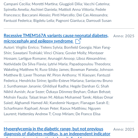
forme monogeniche e multifattoriali di diabete;
Campani Cecilia; Moretti Martina; Giuggioli Dilia; Vacchi Caterina;
valutazione della funzione β-cellulare mediante saggi di
Spinella Amelia; Aschieri Daniela; Mattioli Anna Vittoria; Fedele
Francesco; Baccarani Alessio; Pinti Marcello; Dei Cas Alessandra;
secrezione insulinica e analisi funzionali;
Fantuzzi Federica; Bigdelu Leila; Pagnoni Gianluca; Darroudi Susan
studio degli effetti di composti bioattivi e metaboliti di
origine nutrizionale su modelli cellulari coinvolti nel
Recessive TMEM167A variants cause neonatal diabetes,
Anno: 2025
metabolismo glucidico e lipidico.
microcephaly and epilepsy syndrome
Autori: Virgilio Enrico; Tielens Sylvia; Bonfield Georgia; Nian Fang-
Shin; Sawatani Toshiaki; Vinci Chiara; Govier Molly; Montaser
Hossam; Lartigue Romane; Arunagiri Anoop; Liboz Alexandrine;
Natividade Da Silva Flavia; Lytrivi Maria; Papadopoulou Theodora;
Wakeling Matthew N; Russ-Silsby James; Bowman Pamela; Johnson
Matthew B; Laver Thomas W; Piron Anthony; Yi Xiaoyan; Fantuzzi
Federica; Hendrickx Sirine; Igoillo-Esteve Mariana; Santacreu Bruno
J; Suntharesan Jananie; Ghildiyal Radha; Hegde Darshan G; Shah
Nikhil Avnish; Acar Sezer; Özkaya Dönmez Beyhan; Özkan Behzat;
Mohsin Fauzia; Talaat Iman M; Abbas Mohamed Tarek; Abbas Omar
Saied; Alghamdi Hamed Ali; Kandemir Nurgun; Flanagan Sarah E;
Scharfmann Raphael; Arvan Peter; Raoux Matthieu; Nguyen
Laurent; Hattersley Andrew T; Cnop Miriam; De Franco Elisa
Hyperglycemia in the diabetic range, but not previous
Anno: 2025
diagnosis of diabetes mellitus, is an independent indicator