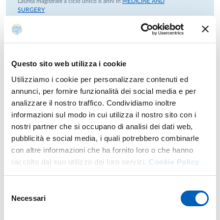
Riconoscimenti
Laurea magistrale a ciclo unico 6 anni in
MEDICINE AND
SURGERY
District 28 Zonta Women in STEM Award, Zonta
Modulo di
PUBLIC HEALTH, INTERNATIONAL HEALTH
International, 2026.
SYSTEMS & ECONOMICS
Young Researcher Award, 14ª edizione di Parma Diabetes,
Sede: Piacenza
Anno: 5°
Società Italiana di Diabetologia e Società Italiana di
Endocrinologia, 2025.
PRINCIPI DI NUTRIZIONE
Questo sito web utilizza i cookie
Laurea magistrale a ciclo unico 6 anni in
MEDICINA E
Inspiring Women Award, Zonta Club di Parma, 2023.
CHIRURGIA
Utilizziamo i cookie per personalizzare contenuti ed
Best Oral Presentation, 3rd Research Day, Dipartimento di
Modulo di
MALATTIE ENDOCRINE E METABOLICHE,
annunci, per fornire funzionalità dei social media e per
Medicina e Chirurgia, Università di Parma, 2023.
STILI DI VITA
Anno: 4°
analizzare il nostro traffico. Condividiamo inoltre
informazioni sul modo in cui utilizza il nostro sito con i
SCIENZE E TECNICHE DIETETICHE APPLICATE
nostri partner che si occupano di analisi dei dati web,
Laurea in
OSTETRICIA (ABILITANTE ALLA PROFESSIONE
SANITARIA DI OSTETRICA/O)
pubblicità e social media, i quali potrebbero combinarle
Modulo di
MIDWIFERY DI BASE II
Anno: 1°
con altre informazioni che ha fornito loro o che hanno
raccolto dal suo utilizzo dei loro servizi.
Cookie Policy.
Selezione
Anni precedenti
Necessari
del
consenso