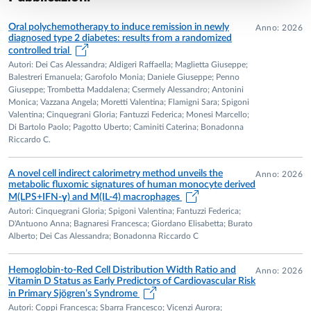
glucotossicità e lipotossicità, in cellule β pancreatiche e in
Oral polychemotherapy to induce remission in newly
Anno: 2026
altri modelli cellulari rilevanti per le complicanze
diagnosed type 2 diabetes: results from a randomized
metaboliche e cardiovascolari del diabete.
controlled trial
Autori: Dei Cas Alessandra; Aldigeri Raffaella; Maglietta Giuseppe;
L’attività di ricerca comprende inoltre lo studio degli effetti
Balestreri Emanuela; Garofolo Monia; Daniele Giuseppe; Penno
Giuseppe; Trombetta Maddalena; Csermely Alessandro; Antonini
di metaboliti bioattivi di origine alimentare, inclusi metaboliti
Monica; Vazzana Angela; Moretti Valentina; Flamigni Sara; Spigoni
di polifenoli, sulla funzione β-cellulare e sulla regolazione
Valentina; Cinquegrani Gloria; Fantuzzi Federica; Monesi Marcello;
metabolica, con l’obiettivo di identificare meccanismi
Di Bartolo Paolo; Pagotto Uberto; Caminiti Caterina; Bonadonna
Riccardo C.
cellulari potenzialmente rilevanti per la prevenzione o il
trattamento della disfunzione β-cellulare.
A novel cell indirect calorimetry method unveils the
Anno: 2026
metabolic fluxomic signatures of human monocyte derived
Le principali linee di ricerca includono quindi:
M(LPS+IFN-γ) and M(IL-4) macrophages
Autori: Cinquegrani Gloria; Spigoni Valentina; Fantuzzi Federica;
generazione e caratterizzazione funzionale di cellule β
D'Antuono Anna; Bagnaresi Francesca; Giordano Elisabetta; Burato
pancreatiche derivate da cellule staminali pluripotenti
Alberto; Dei Cas Alessandra; Bonadonna Riccardo C
umane;
studio dei meccanismi di glucotossicità e lipotossicità in
Hemoglobin-to-Red Cell Distribution Width Ratio and
Anno: 2026
Vitamin D Status as Early Predictors of Cardiovascular Risk
modelli cellulari umani;
in Primary Sjögren’s Syndrome
analisi dei meccanismi cellulari e molecolari alla base di
Autori: Coppi Francesca; Sbarra Francesco; Vicenzi Aurora;