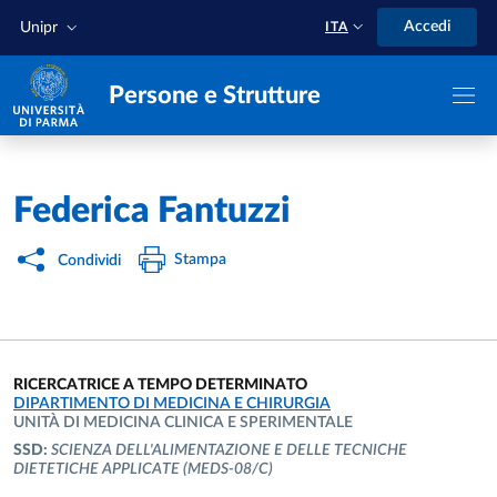
Salta al contenuto principale
Skip to footer
Accedi
Unipr
ITA
Persone e Strutture
Home
/
Federica Fantuzzi
Stampa
Condividi
RICERCATRICE A TEMPO DETERMINATO
UNITÀ ORGANIZZATIVA AFFERENTE:
DIPARTIMENTO DI MEDICINA E CHIRURGIA
UNITÀ DI MEDICINA CLINICA E SPERIMENTALE
SSD:
SCIENZA DELL'ALIMENTAZIONE E DELLE TECNICHE
DIETETICHE APPLICATE
(MEDS-08/C)