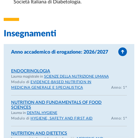
Società Italiana di Diabetologia.
Co-Principal Investigator di un progetto
EFSD/Boehringer Ingelheim European Research
Programme sul ruolo di varianti del gene
CCND2
nell’asse tessuto adiposo-cellula β nel diabete di tipo 2 e
Insegnamenti
nell’obesità.
Fellowship post-dottorale F.R.S.-FNRS per il progetto
“From β cell failure to functional recovery in type 2
Anno accademico di erogazione: 2026/2027
diabetes”.
Albert Renold Travel Fellowship, European Foundation
for the Study of Diabetes.
ENDOCRINOLOGIA
Laurea magistrale in
SCIENZE DELLA NUTRIZIONE UMANA
Fellowship ULB a supporto dei post-doc nel contesto
Modulo di
EVIDENCE-BASED NUTRITION IN
della pandemia COVID-19.
MEDICINA GENERALE E SPECIALISTICA
Anno: 1°
Attività di revisione scientifica
NUTRITION AND FUNDAMENTALS OF FOOD
Reviewer per riviste scientifiche internazionali, tra cui
Acta
SCIENCES
Diabetologica
,
Frontiers in Genetics
,
Frontiers in Nutrition
,
Laurea in
DENTAL HYGIENE
Modulo di
HYGIENE, SAFETY AND FIRST AID
Anno: 1°
Mediterranean Journal of Nutrition and Metabolism,
Food&Function
e
Oxidative Medicine and Cellular Longevity
.
NUTRITION AND DIETETICS