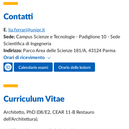
Contatti
E.
lia.ferrari@unipr.it
Sede:
Campus Scienze e Tecnologie - Padiglione 10 - Sede
Scientifica di Ingegneria
Indirizzo:
Parco Area delle Scienze 181/A, 43124 Parma
Orari di ricevimento
Social del docente
Calendario esami
Orario delle lezioni
Attività del docente
Curriculum Vitae
Architetto, PhD (08/E2, CEAR 11-B Restauro
dell'Architettura).