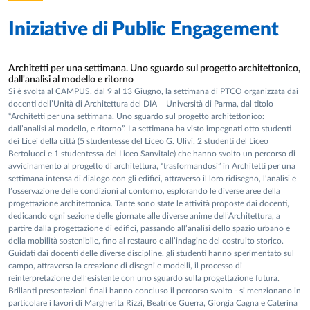
Iniziative di
Public Engagement
Architetti per una settimana. Uno sguardo sul progetto architettonico,
dall'analisi al modello e ritorno
Si è svolta al CAMPUS, dal 9 al 13 Giugno, la settimana di PTCO organizzata dai
docenti dell’Unità di Architettura del DIA – Università di Parma, dal titolo
“Architetti per una settimana. Uno sguardo sul progetto architettonico:
dall’analisi al modello, e ritorno”. La settimana ha visto impegnati otto studenti
dei Licei della città (5 studentesse del Liceo G. Ulivi, 2 studenti del Liceo
Bertolucci e 1 studentessa del Liceo Sanvitale) che hanno svolto un percorso di
avvicinamento al progetto di architettura, “trasformandosi” in Architetti per una
settimana intensa di dialogo con gli edifici, attraverso il loro ridisegno, l’analisi e
l’osservazione delle condizioni al contorno, esplorando le diverse aree della
progettazione architettonica. Tante sono state le attività proposte dai docenti,
dedicando ogni sezione delle giornate alle diverse anime dell’Architettura, a
partire dalla progettazione di edifici, passando all’analisi dello spazio urbano e
della mobilità sostenibile, fino al restauro e all’indagine del costruito storico.
Guidati dai docenti delle diverse discipline, gli studenti hanno sperimentato sul
campo, attraverso la creazione di disegni e modelli, il processo di
reinterpretazione dell’esistente con uno sguardo sulla progettazione futura.
Brillanti presentazioni finali hanno concluso il percorso svolto - si menzionano in
particolare i lavori di Margherita Rizzi, Beatrice Guerra, Giorgia Cagna e Caterina