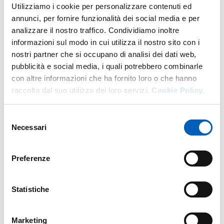
Utilizziamo i cookie per personalizzare contenuti ed
annunci, per fornire funzionalità dei social media e per
analizzare il nostro traffico. Condividiamo inoltre
Anni precedenti
informazioni sul modo in cui utilizza il nostro sito con i
nostri partner che si occupano di analisi dei dati web,
pubblicità e social media, i quali potrebbero combinarle
con altre informazioni che ha fornito loro o che hanno
Ricerca
raccolto dal suo utilizzo dei loro servizi.
Cookie Policy.
Pubblicazioni
Selezione
Necessari
del
Constructive Features and Past Reinforcements: A Critical
Anno: 2026
consenso
Analysis of Seismic Damage in Parma Masonry Churches
Preferenze
Autori: Ferrari Lia; Coïsson Eva; Privitera Camilla
Sinergie post-sisma 2012 per la valorizzazione dei centri
Statistiche
Anno: 2025
storici: l’esperienza delle fortificazioni emiliane.
Autori: Ferrari Lia; Zanazzi Elena
Marketing