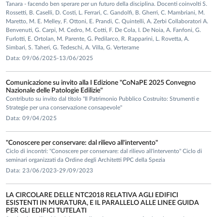
Tanara - facendo ben sperare per un futuro della disciplina. Docenti coinvolti S.
Rossetti, B. Caselli, D. Costi, L. Ferrari, C. Gandolfi, B. Gherri, C. Mambriani, M.
Maretto, M. E. Melley, F. Ottoni, E. Prandi, C. Quintelli, A. Zerbi Collaboratori A.
Benvenuti, G. Carpi, M. Cedro, M. Cotti, F. De Cola, I. De Noia, A. Fanfoni, G.
Furlotti, E. Ortolan, M. Parente, G. Pedilarco, R. Rapparini, L. Rovetta, A.
Simbari, S. Taheri, G. Tedeschi, A. Villa, G. Verterame
Data: 09/06/2025-13/06/2025
Comunicazione su invito alla I Edizione "CoNaPE 2025 Convegno
Nazionale delle Patologie Edilizie"
Contributo su invito dal titolo "Il Patrimonio Pubblico Costruito: Strumenti e
Strategie per una conservazione consapevole"
Data: 09/04/2025
"Conoscere per conservare: dal rilievo all'intervento"
Ciclo di incontri: "Conoscere per conservare: dal rilievo all'intervento" Ciclo di
seminari organizzati da Ordine degli Architetti PPC della Spezia
Data: 23/06/2023-29/09/2023
LA CIRCOLARE DELLE NTC2018 RELATIVA AGLI EDIFICI
ESISTENTI IN MURATURA, E IL PARALLELO ALLE LINEE GUIDA
PER GLI EDIFICI TUTELATI