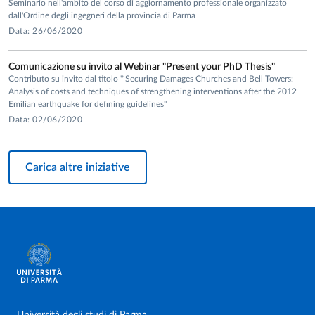
Seminario nell'ambito del corso di aggiornamento professionale organizzato
dall'Ordine degli ingegneri della provincia di Parma
Data: 26/06/2020
Comunicazione su invito al Webinar "Present your PhD Thesis"
Contributo su invito dal titolo "‘Securing Damages Churches and Bell Towers:
Analysis of costs and techniques of strengthening interventions after the 2012
Emilian earthquake for defining guidelines"
Data: 02/06/2020
Carica altre iniziative
Università degli studi di Parma