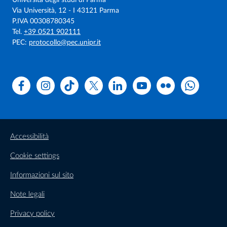
Via Università, 12 - I 43121 Parma
P.IVA 00308780345
Tel.
+39 0521 902111
PEC:
protocollo@pec.unipr.it
Facebook
Instagram
TikTok
X
Linkedin
Youtube
Flickr
WhatsAp
Accessibilità
Cookie settings
Informazioni sul sito
Note legali
Privacy policy