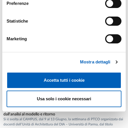
Preferenze
Author: Ferrari Lia
Statistiche
Conservative rehabilitation interventions of masonry
Year: 2024
highway tunnels along the historic Genoa Po Valley
Motorway in Genoa (Italy)
Authors: Alessio Carlo; Pittalis Roberto; Attianese Giuseppe; Chiaia
Marketing
Bernardino; Ferretti Daniele; Zanazzi Elena; Ferrari Lia; Coisson Eva
Full list of publications
Mostra dettagli
Accetta tutti i cookie
Public Engagement Initiatives
Usa solo i cookie necessari
Architetti per una settimana. Uno sguardo sul progetto architettonico,
dall'analisi al modello e ritorno
Si è svolta al CAMPUS, dal 9 al 13 Giugno, la settimana di PTCO organizzata dai
docenti dell’Unità di Architettura del DIA – Università di Parma, dal titolo