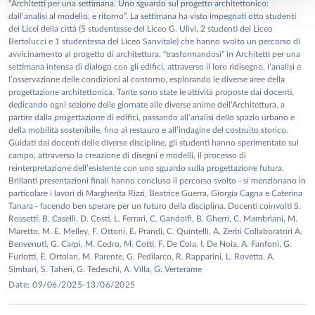
“Architetti per una settimana. Uno sguardo sul progetto architettonico:
dall’analisi al modello, e ritorno”. La settimana ha visto impegnati otto studenti
dei Licei della città (5 studentesse del Liceo G. Ulivi, 2 studenti del Liceo
Bertolucci e 1 studentessa del Liceo Sanvitale) che hanno svolto un percorso di
avvicinamento al progetto di architettura, “trasformandosi” in Architetti per una
settimana intensa di dialogo con gli edifici, attraverso il loro ridisegno, l’analisi e
l’osservazione delle condizioni al contorno, esplorando le diverse aree della
progettazione architettonica. Tante sono state le attività proposte dai docenti,
dedicando ogni sezione delle giornate alle diverse anime dell’Architettura, a
partire dalla progettazione di edifici, passando all’analisi dello spazio urbano e
della mobilità sostenibile, fino al restauro e all’indagine del costruito storico.
Guidati dai docenti delle diverse discipline, gli studenti hanno sperimentato sul
campo, attraverso la creazione di disegni e modelli, il processo di
reinterpretazione dell’esistente con uno sguardo sulla progettazione futura.
Brillanti presentazioni finali hanno concluso il percorso svolto - si menzionano in
particolare i lavori di Margherita Rizzi, Beatrice Guerra, Giorgia Cagna e Caterina
Tanara - facendo ben sperare per un futuro della disciplina. Docenti coinvolti S.
Rossetti, B. Caselli, D. Costi, L. Ferrari, C. Gandolfi, B. Gherri, C. Mambriani, M.
Maretto, M. E. Melley, F. Ottoni, E. Prandi, C. Quintelli, A. Zerbi Collaboratori A.
Benvenuti, G. Carpi, M. Cedro, M. Cotti, F. De Cola, I. De Noia, A. Fanfoni, G.
Furlotti, E. Ortolan, M. Parente, G. Pedilarco, R. Rapparini, L. Rovetta, A.
Simbari, S. Taheri, G. Tedeschi, A. Villa, G. Verterame
Date: 09/06/2025-13/06/2025