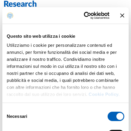
Research
Publications
Constructive Features and Past Reinforcements: A Critical
Year: 2026
Questo sito web utilizza i cookie
Analysis of Seismic Damage in Parma Masonry Churches
Utilizziamo i cookie per personalizzare contenuti ed
Authors: Ferrari Lia; Coïsson Eva; Privitera Camilla
annunci, per fornire funzionalità dei social media e per
analizzare il nostro traffico. Condividiamo inoltre
Sinergie post-sisma 2012 per la valorizzazione dei centri
Year: 2025
informazioni sul modo in cui utilizza il nostro sito con i
storici: l’esperienza delle fortificazioni emiliane.
nostri partner che si occupano di analisi dei dati web,
Authors: Ferrari Lia; Zanazzi Elena
pubblicità e social media, i quali potrebbero combinarle
con altre informazioni che ha fornito loro o che hanno
Assessment of the Effectiveness of Composite Materials in
Year: 2025
the Strengthening of Historical Churches: Comparative
raccolto dal suo utilizzo dei loro servizi.
Cookie Policy.
Analysis of Emilian Case Studies Damaged by Seismic
Events
Authors: Coïsson Eva; Ferrari Lia; Zanazzi Elena
Selezione
Necessari
del
GIS-based Analysis for Seismic Vulnerability Assessment of
Year: 2025
consenso
Strengthened Masonry Churches: The Case of Parma (Italy)