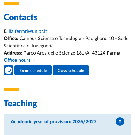
Contacts
E.
lia.ferrari@unipr.it
Office:
Campus Scienze e Tecnologie - Padiglione 10 - Sede
Scientifica di Ingegneria
Address:
Parco Area delle Scienze 181/A, 43124 Parma
Office hours
Teacher's social media
Exam schedule
Class schedule
Teacher's activities
Teaching
Academic year of provision: 2026/2027