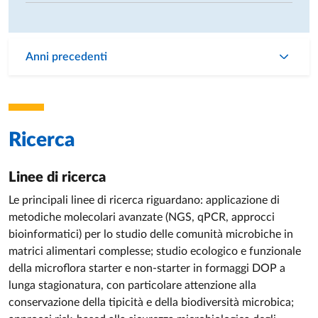
protocolli applicativi in caseificio.
PRIN 2022 e PRIN 2022-PNRR
Anni precedenti
Responsabilità scientifica di assegni di ricerca su materiali
fotocatalitici e sistemi innovativi ad attività antimicrobica e
di trattamento delle acque.
Progetti Erasmus+ (Responsabile UNIPR)
Ricerca
INNODAIRYEDU – Innovative Dairy Science Education
InnoMeatEdu – Digital tools for sustainable Meat
Linee di ricerca
Science
Le principali linee di ricerca riguardano: applicazione di
H2020 – MSCA Innovative Training Networks
metodiche molecolari avanzate (NGS, qPCR, approcci
Partecipazione a rete europea di formazione e ricerca su
bioinformatici) per lo studio delle comunità microbiche in
innovazione nei sistemi di trasformazione alimentare.
matrici alimentari complesse; studio ecologico e funzionale
della microflora starter e non-starter in formaggi DOP a
Progetti finanziati da Consorzi DOP e industria alimentare
lunga stagionatura, con particolare attenzione alla
conservazione della tipicità e della biodiversità microbica;
Parmigiano Reggiano