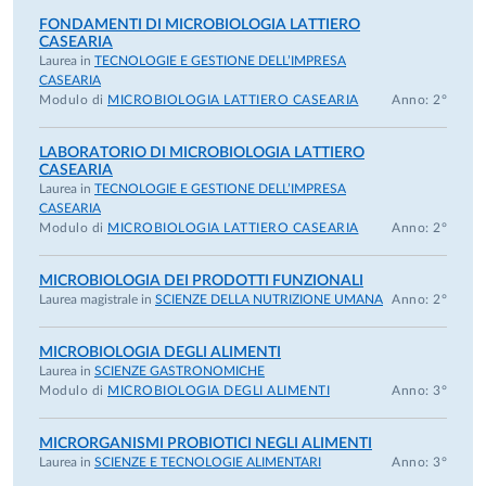
alimenti e valutazione dell’efficacia di trattamenti di
FONDAMENTI DI MICROBIOLOGIA LATTIERO
CASEARIA
inattivazione;
Laurea in
TECNOLOGIE E GESTIONE DELL’IMPRESA
caratterizzazione di ceppi lattici con potenziale
CASEARIA
probiotico e studio della produzione di metaboliti e
Modulo di
MICROBIOLOGIA LATTIERO CASEARIA
Anno: 2°
peptidi bioattivi dopo digestione simulata.
LABORATORIO DI MICROBIOLOGIA LATTIERO
Progetti di ricerca
CASEARIA
Laurea in
TECNOLOGIE E GESTIONE DELL’IMPRESA
CASEARIA
Ha ricoperto il ruolo di Responsabile Scientifico o
Modulo di
MICROBIOLOGIA LATTIERO CASEARIA
Anno: 2°
Coordinatore locale UNIPR in numerosi progetti nazionali e
internazionali.
MICROBIOLOGIA DEI PRODOTTI FUNZIONALI
Laurea magistrale in
SCIENZE DELLA NUTRIZIONE UMANA
Anno: 2°
Progetti più recenti e di maggiore
rilevanza
MICROBIOLOGIA DEGLI ALIMENTI
Laurea in
SCIENZE GASTRONOMICHE
PNRR – Contratto di Filiera ECOMICROBIO
Modulo di
MICROBIOLOGIA DEGLI ALIMENTI
Anno: 3°
Responsabile scientifico
Progetto dedicato alla salvaguardia della biodiversità
MICRORGANISMI PROBIOTICI NEGLI ALIMENTI
microbica del Grana Padano DOP mediante creazione di una
Laurea in
SCIENZE E TECNOLOGIE ALIMENTARI
Anno: 3°
collezione del microbiota autoctono e validazione di