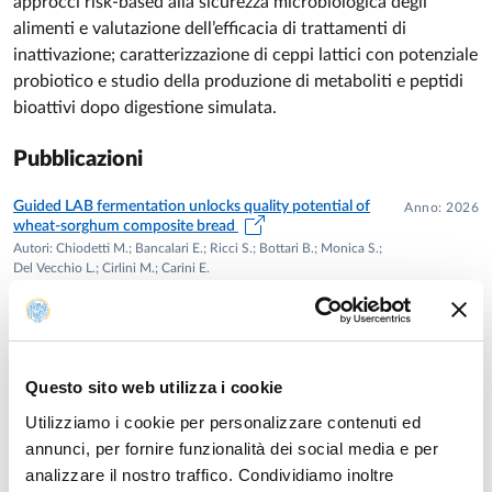
approcci risk-based alla sicurezza microbiologica degli
Grana Padano
alimenti e valutazione dell’efficacia di trattamenti di
Gorgonzola DOP
inattivazione; caratterizzazione di ceppi lattici con potenziale
Progetti su clean label, peptidi bioattivi, shelf life,
probiotico e studio della produzione di metaboliti e peptidi
packaging sostenibile
bioattivi dopo digestione simulata.
Progetti internazionali
Co-proponente del progetto finanziato ICGEB sulla
Pubblicazioni
biodiversità microbica e sviluppo di starter per latte
fermentato tradizionale etiope.
Guided LAB fermentation unlocks quality potential of
Anno: 2026
wheat-sorghum composite bread
Attività scientifica internazionale
Autori: Chiodetti M.; Bancalari E.; Ricci S.; Bottari B.; Monica S.;
Del Vecchio L.; Cirlini M.; Carini E.
ed editoriale
Advances in the Application of FISH in Food Microbiology
Anno: 2026
Associate Editor –
Frontiers in Microbiology
Associate Editor –
Foods
Autore: Bottari Benedetta
Questo sito web utilizza i cookie
Guest Editor – Special Issue su microbiomi dei prodotti
lattiero-caseari
Lactic Acid Fermentation of Chlorella vulgaris to Improve
Anno: 2025
Utilizziamo i cookie per personalizzare contenuti ed
the Aroma of New Microalgae-Based Foods: Impact of
Referee per numerose riviste ISI nell’ambito della
annunci, per fornire funzionalità dei social media e per
Composition and Bacterial Growth on the Volatile Fraction
microbiologia alimentare
analizzare il nostro traffico. Condividiamo inoltre