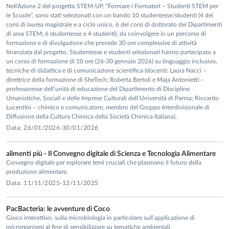
Nell'Azione 2 del progetto STEM-UP, “Formare i Formatori – Studenti STEM per
le Scuole”, sono stati selezionati con un bando 10 studentesse/studenti (4 dei
corsi di laurea magistrale e a ciclo unico, 6 dei corsi di dottorato dei Dipartimenti
di area STEM; 6 studentesse e 4 studenti), da coinvolgere in un percorso di
formazione e di divulgazione che prevede 30 ore complessive di attività
finanziata dal progetto. Studentesse e studenti selezionati hanno partecipato a
un corso di formazione di 10 ore (26-30 gennaio 2026) su linguaggio inclusivo,
tecniche di didattica e di comunicazione scientifica (docenti: Laura Nacci –
direttrice della formazione di SheTech; Roberta Bertoli e Maja Antonietti –
professoresse dell’unità di educazione del Dipartimento di Discipline
Umanistiche, Sociali e delle Imprese Culturali dell’Università di Parma; Riccardo
Lucentini – chimico e comunicatore, membro del Gruppo Interdivisionale di
Diffusione della Cultura Chimica della Società Chimica Italiana).
Data: 26/01/2026-30/01/2026
alimenti più - Il Convegno digitale di Scienza e Tecnologia Alimentare
Convegno digitale per esplorare temi cruciali che plasmano il futuro della
produzione alimentare.
Data: 11/11/2025-12/11/2025
PacBacteria: le avventure di Coco
Gioco interattivo, sulla microbiologia in particolare sull’applicazione di
microrganismi al fine di sensibilizzare su tematiche ambientali