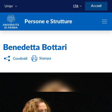
Salta al contenuto principale
Skip to footer
Accedi
Unipr
ITA
Persone e Strutture
Home
/
Benedetta Bottari
Stampa
Condividi