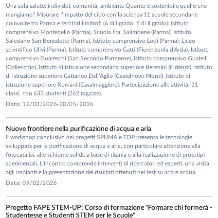
Una sola salute: individui, comunità, ambiente Quanto è sostenibile quello che
mangiamo? Misurare l’impatto del cibo con la scienza 11 scuole secondarie
coinvolte tra Parma e territori limitrofi (6 di I grado, 5 di II grado): Istituto
comprensivo Montebello (Parma), Scuola Fra’ Salimbene (Parma), Istituto
Salesiano San Benedetto (Parma), Istituto comprensivo Lodi (Parma), Liceo
scientifico Ulivi (Parma), Istituto comprensivo Gatti (Fiorenzuola d’Arda), Istituto
comprensivo Guareschi (San Secondo Parmense), Istituto comprensivo Guatelli
(Collecchio), Istituto di istruzione secondaria superiore Berenini (Fidenza), Istituto
di istruzione superiore Cattaneo Dall’Aglio (Castelnovo Monti), Istituto di
istruzione superiore Romani (Casalmaggiore). Partecipazione alle attività: 31
classi, con 633 studenti (262 ragazze).
Data: 12/03/2026-20/05/2026
Nuove frontiere nella purificazione di acqua e aria
Il workshop conclusivo dei progetti SPUMA e TOP presenta le tecnologie
sviluppate per la purificazione di acqua e aria, con particolare attenzione alla
fotocatalisi, alle schiume solide a base di titania e alla realizzazione di prototipi
sperimentali. L’incontro comprende interventi di ricercatori ed esperti, una visita
agli impianti e la presentazione dei risultati ottenuti nei test su aria e acqua.
Data: 09/02/2026
Progetto FAPE STEM-UP: Corso di formazione "Formare chi formerà -
Studentesse e Studenti STEM per le Scuole"