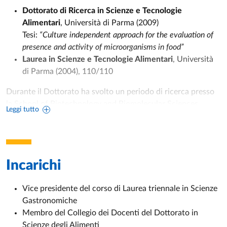
Dottorato di Ricerca in Scienze e Tecnologie
Alimentari
, Università di Parma (2009)
Tesi:
“Culture independent approach for the evaluation of
presence and activity of microorganisms in food”
Laurea in Scienze e Tecnologie Alimentari
, Università
di Parma (2004), 110/110
Durante il Dottorato ha svolto un periodo di ricerca presso
la School of Biotechnology and Biomolecular Sciences,
Leggi tutto
University of New South Wales (Sydney, Australia),
approfondendo metodiche microbiologiche culture-
independent.
Profilo scientifico
Incarichi
Professore Associato dal 31 dicembre 2018.
Vice presidente del corso di Laurea triennale in Scienze
Gastronomiche
Abilitazione Scientifica Nazionale a
Professore Ordinario
Membro del Collegio dei Docenti del Dottorato in
(2022–2033
Scienze degli Alimenti