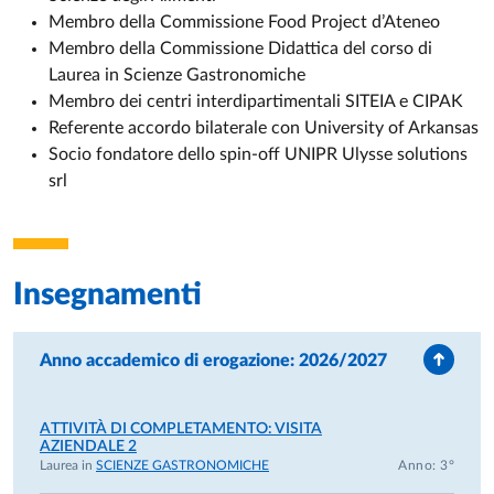
L’attività di ricerca si colloca nell’ambito della
Microbiologia
Membro della Commissione Food Project d’Ateneo
degli Alimenti
, integrando approcci molecolari avanzati,
Membro della Commissione Didattica del corso di
microbiologia classica e analisi funzionale.
Laurea in Scienze Gastronomiche
Membro dei centri interdipartimentali SITEIA e CIPAK
Attività di ricerca
Referente accordo bilaterale con University of Arkansas
Socio fondatore dello spin-off UNIPR Ulysse solutions
L’attività scientifica è documentata da numerose
srl
pubblicazioni su riviste internazionali peer-reviewed e da
collaborazioni nazionali e internazionali.
Le principali linee di ricerca riguardano:
Insegnamenti
applicazione di metodiche molecolari avanzate (NGS,
qPCR, approcci bioinformatici) per lo studio delle
comunità microbiche in matrici alimentari complesse;
Anno accademico di erogazione: 2026/2027
studio ecologico e funzionale della microflora starter e
non-starter in formaggi DOP a lunga stagionatura, con
ATTIVITÀ DI COMPLETAMENTO: VISITA
particolare attenzione alla conservazione della tipicità e
AZIENDALE 2
della biodiversità microbica;
Laurea in
SCIENZE GASTRONOMICHE
Anno: 3°
approcci risk-based alla sicurezza microbiologica degli