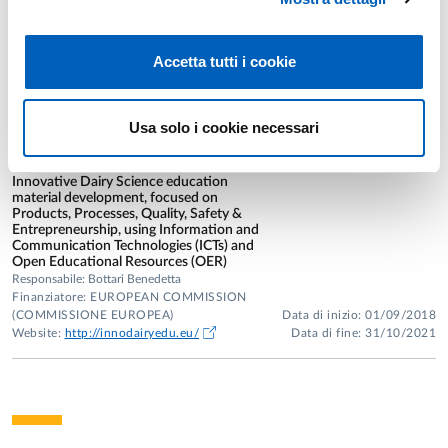
dell’ecosistema del Grana Padano DOP
mediante la creazione di una collezione del
microbiota autoctono e la validazione del
Accetta tutti i cookie
protocollo di utilizzo in caseificio a tutela
della tipicità del formaggio
Responsabile: Bottari Benedetta
Finanziatore: Ministero dell’agricoltura, della
Data di inizio: 01/01/2026
Usa solo i cookie necessari
sovranità alimentare e delle foreste
Data di fine: 31/12/2028
Innovative Dairy Science education
material development, focused on
Products, Processes, Quality, Safety &
Entrepreneurship, using Information and
Communication Technologies (ICTs) and
Open Educational Resources (OER)
Responsabile: Bottari Benedetta
Finanziatore: EUROPEAN COMMISSION
(COMMISSIONE EUROPEA)
Data di inizio: 01/09/2018
Website:
http://innodairyedu.eu/
Data di fine: 31/10/2021