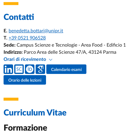
Contatti
E.
benedetta.bottari@unipr.it
T.
+39 0521 906528
Sede:
Campus Scienze e Tecnologie - Area Food - Edificio 1
Indirizzo:
Parco Area delle Scienze 47/A, 43124 Parma
Orari di ricevimento
Social del docente
Calendario esami
Attività del docente
Orario delle lezioni
Curriculum Vitae
Formazione