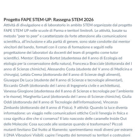
Progetto FAPE STEM-UP: Rassegna STEM 2026
Attività di divulgazione e di laboratorio in ambito STEM organizzate dal progetto
FAPE STEM UP nelle scuole di Parma e territori limitrofi. Le attività, basate su
metodo “peer to peer” e caratterizzate da forte attenzione alla comunicazione
scientifica, all’inclusione e alla parità di genere, sono state condotte dai mentor
vincitori del bando, formati con il corso di formazione e seguiti nella
progettazione dei laboratori da docenti del team di progetto come tutor
scientifici. Mentor: Eleonora Bortot (studentessa del II anno di Ecologia ed
etologia per la conservazione della natura), Francesca Bracciale (dottoranda del I
anno di Scienze chimiche), Alessandro Costa (studente del V anno di Medicina e
chirurgia), Letizia Crema (dottoranda del II anno di Scienze degli alimenti),
Giuseppe De Luca (studente del II anno di Scienze e tecnologie alimentari),
Riccardo Ghelfi (dottorando del I anno di Ingegneria civile e architettura),
Vanessa Giorgione (studentessa del II anno di Scienze e tecnologie per l’ambiente
e le risorse), Margherita Lanzi (dottoranda del I anno di Scienze chimiche), Giulia
Oddi (dottoranda del II anno di Tecnologie dell'informazione), Vincenzo
Zimbardo (dottorando del II anno di Fisica). 9 attività: Quando la luce diventa
informazione: un viaggio nelle comunicazioni ottiche Cos'è l'energia in fisica e
cosa significa dire che si conserva? Il lato nascosto delle caramelle Inside Out
delle Molecole: Cosa succede alle sostanze quando si trasformano? Piccoli
mutanti lievitano Dal frutto al filamento: sperimentiamo modi diversi per estrarre
il DNA Vibrazioni Visibili: capire l’impatto dei terremoti su territori e costruzioni