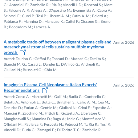
Foundation Brian D. Novis” in the 2018 for the
SPERIMENTALI NEL MIELOMA MULTIPLO: o studio dei
G.; Antonioli E.; Zambello R.; Ria R.; Vincelli I. D.; Ronconi S.; More
research: “Reprogramming MM cell metabolism to
meccanismi di “drug resistance” ai nuovi farmaci  effetto
S.; Falcone A. P.; Allegra A.; D'Agostino M.; Evangelista A.; Capra A.;
affect bone disease in Multiple Myeloma.
Sciorsci E.; Curci P.; Tosi P.; Liberati A. M.; Cafro A. M.; Belotti A.;
della lenalidomide e farmaci immunomodulatori sul
Patriarca F.; Mannina D.; Mancuso K.; Cattel F.; Ciccone G.; Bruno
"International Myeloma Society (IMS) and Paula and
microambiente  meccanismi di resistenza anticorpi anti-
B.; Boccadoro M.; Larocca A.
Rodger Riney Foundation Translational Research Grant
CD38 o identificazione di nuovi target terapeutici nei
in 2021: Glutamine metabolism as new marker and
pazienti con amplificazione del cromosoma 1q21 o terapia
A metabolic trade-off between malignant plasma cells and
Anno: 2026
diagnostic tool for bone disease in multiple myeloma
oncolitica del mieloma con virus alternativi. • RICERCA
mesenchymal stromal cells sustains multiple myeloma
patients.
growth
CLINICA NEI PAZIENTI CON MIELOMA MULTIPLO: o
Autori: Taurino G.; Griffini E.; Toscani D.; Maccari C.; Tardito S.;
Global Medical Grants Pfizer 2022-2023:
Conduzione di studi di fase I-II e fase III nei pazienti affetti da
Bianchi M. G.; Casati L.; Dander E.; D'Amico G.; Andreoli R.;
“Characterization and targeting of myeloma cancer
mieloma multiplo per la valutazione dell’efficacia di nuove
Giuliani N.; Bussolati O.; Chiu M.
stem cells to overcome resistance to anti-BCMA
molecole e di nuove combinazioni e approcci terapeutici.
treatment”
Imaging in Plasma-Cell Neoplasms: Italian Experts’
Anno: 2026
Recommendations
National
Autori: Corso A.; Marchetti M.; Galli M.; Barilà G.; Conticello C.;
Belotti A.; Antonioli E.; Botta C.; Bringhen S.; Cafro A. M.; Cea M.;
Group Leader
of Grants of the Italian Minister of
Derudas D.; Furlan A.; Gentile M.; Giuliani N.; Crimi F.; Esposito A.;
Mancini P.; Zacchino M.; Frittoli B.; Gozzetti A.; Liberatore C.;
University and Research (MIUR) PRIN for the research
Mangiacavalli S.; Mannina D.; Rago A.; Mele G.; Montefusco V.;
projects entitled:
Offidani M.; Patriarca F.; Pescosta N.; Petrucci M. T.; Ria R.; Tosi P.;
“Espressione e ruolo delle isoforme del recettore
Vincelli D.; Buda G.; Zamagni E.; Di Toritto T. C.; Zambello R.
chemochinico CXCR3 nella fisiopatologia del