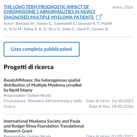
mieloma multiplo e delle neoplasie B” in the 2004;
THE LONG TERM PROGNOSTIC IMPACT OF
Anno: 2026
CHROMOSOME 1 ABNORMALITIES IN NEWLY
“Alterazioni del microambiente osseo nel mieloma
DIAGNOSED MULTIPLE MYELOMA PATIENTS
multiplo: meccanismi biologici e ruolo
Autori: Bernardi M.; Todaro G.; Sammarelli G.; Iannozzi N. T.; Poletti
patogenetico” in the 2006,
A.; Scita M.; Palma A. B. D.; Ricci S.; Sitzia C.; Storti P.; Giuliani N.
“NUOVI FARMACI NEL TRATTAMENTO DEL
MIELOMA MULTIPLO: VALUTAZIONE DEL LORO
Lista completa pubblicazioni
EFFETTO A LIVELLO DEL MICROAMBIENTE
OSSEO E IDENTIFICAZIONE DI MARCATORI
PROGNOSTICI MOLECOLARI” in the 2009.
Progetti di ricerca
Principal Investigator
of the
Grant of the Italian
Minister of University and Research (MIUR) PRIN for
RandoMMness: the heterogenous spatial
distribution of Multiple Myeloma unveiled
the research projects entitled
“
RandoMMness: the
by liquid biopsy
heterogenous spatial distribution of Multiple Myeloma
Responsabile: Giuliani Nicola
unveiled by liquid biopsy “ in the 2022.
Finanziatore: Ministero dell'università e della
Data di inizio: 16/10/2023
ricerca
Data di fine: 28/02/2026
Principal Investigator
of the Grant of the “Associazione
Italiana Ricerca sul Cancro” (AIRC), Grant application
International Myeloma Society and Paula
IG2009 for a project entitled “Bone cell alterations in
and Rodger Riney Foundation Translational
multiple myeloma patients and effects of new drugs”.
Research Grant
Responsabile: Giuliani Nicola
Data di inizio: 01/05/2021