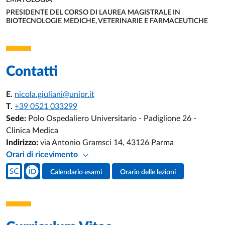
EMATOLOGIA
UNITÀ ORGANIZZATIVA AFFERENTE:
PRESIDENTE DEL CORSO DI LAUREA MAGISTRALE IN
BIOTECNOLOGIE MEDICHE, VETERINARIE E FARMACEUTICHE
UNITÀ ORGANIZZATIVA AFFERENTE:
Contatti
E.
nicola.giuliani@unipr.it
T.
+39 0521 033299
Sede:
Polo Ospedaliero Universitario - Padiglione 26 -
Clinica Medica
Indirizzo:
via Antonio Gramsci 14, 43126 Parma
Orari di ricevimento
Social del docente
Calendario esami
Orario delle lezioni
Attività del docente