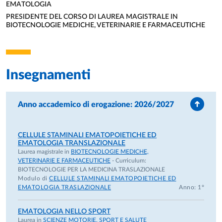
myeloma and the role of RANKL in myeloma-induced
EMATOLOGIA
UNITÀ ORGANIZZATIVA AFFERENTE:
osteoclast formation. (Prof. Regis Bataille)
PRESIDENTE DEL CORSO DI LAUREA MAGISTRALE IN
(January 2000-2003) PhD degree at the University of
BIOTECNOLOGIE MEDICHE, VETERINARIE E FARMACEUTICHE
UNITÀ ORGANIZZATIVA AFFERENTE:
Parma with a thesis entitled: “Role of RANKL in the
pathophysiology of bone lesions in multiple myeloma”
(February 2001-November 2010): Assistant Professor in
Insegnamenti
Hematology belonging at the “Cattedra di Ematologia”
of the University of Parma.
(November 2010-2021). Associate Professor of
Anno accademico di erogazione: 2026/2027
Hematology at the University of Parma.
(November 2010-until now). Head of the Research
Laboratory of Hematology at the University of Parma
CELLULE STAMINALI EMATOPOIETICHE ED
EMATOLOGIA TRANSLAZIONALE
on multipe myeloma research
Laurea magistrale in
BIOTECNOLOGIE MEDICHE,
2017 Qualification to Full professor in Hematology,
VETERINARIE E FARMACEUTICHE
- Curriculum:
Internal medicine, Clinical Pathology, and medical
BIOTECNOLOGIE PER LA MEDICINA TRASLAZIONALE
Modulo di
Technology.
CELLULE STAMINALI EMATOPOIETICHE ED
EMATOLOGIA TRASLAZIONALE
Anno: 1°
March 2021 until now: Full Professor in Hematology
EMATOLOGIA NELLO SPORT
Laurea in
SCIENZE MOTORIE, SPORT E SALUTE