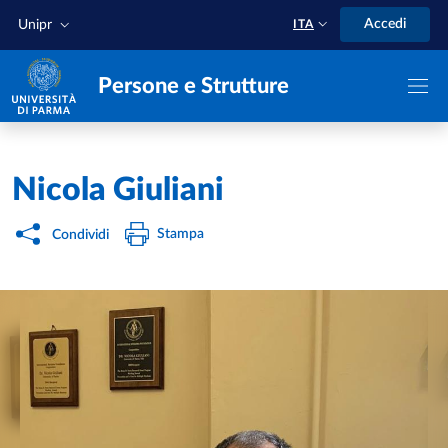
Salta al contenuto principale
Skip to footer
Accedi
Unipr
ITA
Persone e Strutture
Home
/
Nicola Giuliani
Stampa
Condividi