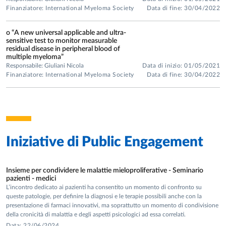
Group Leader
of the Grant AIRC 5/1000 Special
Finanziatore: International Myeloma Society
Data di fine: 30/04/2022
Program Molecular Clinical Oncology, in 2010, with a
project entitled “Harnessing tumour
o “A new universal applicable and ultra-
cell/microenvironment cross talk to treat mature B-cell
sensitive test to monitor measurable
residual disease in peripheral blood of
tumours”. (Cord. Prof. Caligaris Cappio).
multiple myeloma”
P
rincipal Investigator o
f the Grant of the “Associazione
Responsabile: Giuliani Nicola
Data di inizio: 01/05/2021
Italiana Ricerca sul Cancro” (AIRC), Grant application
Finanziatore: International Myeloma Society
Data di fine: 30/04/2022
IG2014 for a project entitled “HYPOXIC NICHE AS A
POTENTIAL THERAPEUTIC TARGET IN MYELOMA
BONE MICROENVIRONMENT”.
P
rincipal Investigator
of the IG2017-2022 of the
“Associazione Italiana Ricerca sul Cancro” (AIRC) for a
Iniziative di
Public Engagement
project entitled "Glutamine metabolism for targeting
and imaging in myeloma bone microenvironment".
Principal Investigator
of the “Ministero della salute
Insieme per condividere le malattie mieloproliferative - Seminario
pazienti - medici
Ricerca Finalizzata 2016”, for the Italian researcher
L’incontro dedicato ai pazienti ha consentito un momento di confronto su
abroad project entitled "IDENTIFICATION AND
queste patologie, per definire la diagnosi e le terapie possibili anche con la
presentazione di farmaci innovativi, ma soprattutto un momento di condivisione
VALIDATION OF CRITICAL 1q21 ACHILLE’S HEEL
della cronicità di malattia e degli aspetti psicologici ad essa correlati.
VULNERABILITIES IN MULTIPLE MYELOMA
Data: 22/06/2024