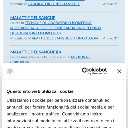
Modulo di
LABORATORIO NELLO SPORT
Anno: 2°
Participation in committees and istitutional roles
Member of the board of the Ph.D. in “Medical Science”
MALATTIE DEL SANGUE
Laurea in
of the University of Parma from 2011 until now.
TECNICHE DI LABORATORIO BIOMEDICO
(ABILITANTE ALLA PROFESSIONE SANITARIA DI TECNICO
Member of the Local Research Board of the “Azienda
DI LABORATORIO BIOMEDICO)
Ospedaliero-Universitaria di Parma” from April 2011 to
Modulo di
MALATTIE DEL SANGUE ED ONCOLOGIA
Anno: 3°
2014.
Member of “Jury de thèse” at the University of Nantes
MALATTIE DEL SANGUE (B)
Laurea magistrale a ciclo unico 6 anni in
(France), October 2009
MEDICINA E
CHIRURGIA
Member of the Medical Research Committee of the
Modulo di
MALATTIE EMATOLOGICHE,
University of Parma from 2011 to 2025
NEOPLASTICHE E INFETTIVE
Anno: 4°
Member of Scientific Committee of Italian Association
for Cancer Research (AIRC) from 2018-2023
RUOLO DEL MICROAMBIENTE TUMORALE IN
Questo sito web utilizza i cookie
ONCOEMATOLOGIA E METODICHE DI STUDIO
Memeber of the board of the European Myeloma
Laurea magistrale in
BIOTECNOLOGIE MEDICHE,
Network Research Italy from 2017 until now
Utilizziamo i cookie per personalizzare contenuti ed
VETERINARIE E FARMACEUTICHE
Anno: 2°
Member of the Scientific Board of the "Società Italiana
annunci, per fornire funzionalità dei social media e per
di Ematologia Sperimentale" (SIES) from 2014 to 2018.
analizzare il nostro traffico. Condividiamo inoltre
TIROCINIO DI MALATTIE DEL SANGUE
Course Director of the Medical, Veterinary and
Laurea magistrale a ciclo unico 6 anni in
MEDICINA E
informazioni sul modo in cui utilizza il nostro sito con i
CHIRURGIA
Pharmaceutical Biotechnology Maaster of Science at
nostri partner che si occupano di analisi dei dati web,