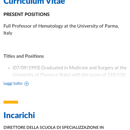
Curriculum Vitae
PRESENT POSITIONS
Full Professor of Hematology at the University of Parma,
Italy
Titles and Positions
(07/09/1993) Graduated in Medicine and Surgery at the
University of Florence (Italy) with the score of 110/110
and “first class honors degree”.
Leggi tutto
(11/29/1999) Residency in Internal Medicine at the
University of Parma (Italy) with the score of 50/50 and
“first class honors degree”.
(March 1999-September 2000) Fellowship in
Incarichi
Hematology at the INSERM U463, Nantes (France) on
the pathophysiology of bone lesions in multiple
DIRETTORE DELLA SCUOLA DI SPECIALIZZAZIONE IN