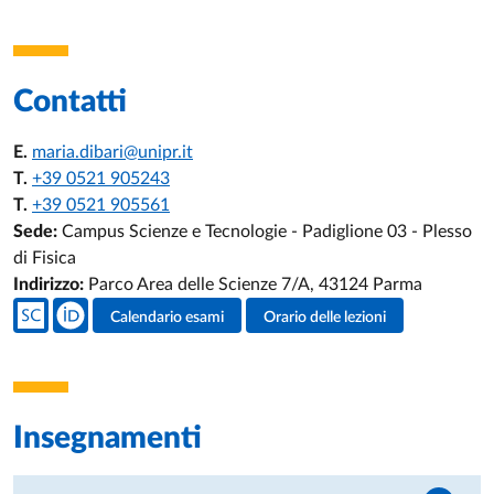
Contatti
E.
maria.dibari@unipr.it
T.
+39 0521 905243
T.
+39 0521 905561
Sede:
Campus Scienze e Tecnologie - Padiglione 03 - Plesso
di Fisica
Indirizzo:
Parco Area delle Scienze 7/A, 43124 Parma
Social del docente
Calendario esami
Orario delle lezioni
Attività del docente
Insegnamenti