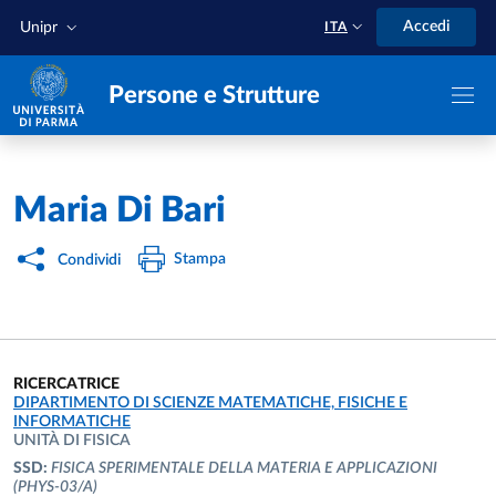
Salta al contenuto principale
Skip to footer
Accedi
Unipr
ITA
Persone e Strutture
Home
/
Maria Di Bari
Stampa
Condividi
RICERCATRICE
UNITÀ ORGANIZZATIVA AFFERENTE:
DIPARTIMENTO DI SCIENZE MATEMATICHE, FISICHE E
INFORMATICHE
UNITÀ DI FISICA
SSD:
FISICA SPERIMENTALE DELLA MATERIA E APPLICAZIONI
(PHYS-03/A)