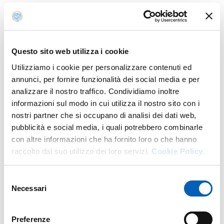
Water response to ganglioside GM1 surface remodelling
Anno: 2016
Autori: Brocca P; Rondelli V; Mallamace F; DI BARI Maria; Deriu
Antonio; Lohstroh W; Del Favero E; Corti M; Cantu' L.
Questo sito web utilizza i cookie
Dynamics of water and small molecules in bioadhesive
Anno: 2013
Utilizziamo i cookie per personalizzare contenuti ed
polymer films
annunci, per fornire funzionalità dei social media e per
Autori: DI BARI Maria; Padula Cristina; Santi Patrizia; Sonvico
analizzare il nostro traffico. Condividiamo inoltre
Fabio; Barbieri Stefano; C. Chiapponi; J. Ollivier; Deriu Antonio
informazioni sul modo in cui utilizza il nostro sito con i
nostri partner che si occupano di analisi dei dati web,
Water Dynamics In Physical Hydrogels Based On Partially
Anno: 2012
Hydrophobized Hyaluronic Acid
pubblicità e social media, i quali potrebbero combinarle
Autori: C. Chiapponi; DI BARI Maria; Y. Gerelli; Deriu Antonio; E.
con altre informazioni che ha fornito loro o che hanno
Chiessi; I. Finelli; G. Paradossi; M. Russina; Z. Izaola; V. Garcia Sakai
raccolto dal suo utilizzo dei loro servizi.
Cookie Policy.
"Sugar-lipid interactions: structural and dynamic effects" in
Anno: 2011
"Dynamics of Biological Macromolecules by Neutron
Selezione
Scattering"
Necessari
del
Autori: Deriu Antonio; DI BARI Maria; Gerelli Yuri
consenso
Preferenze
Elastic incoherent neutron scattering as a probe of high
Anno: 2010