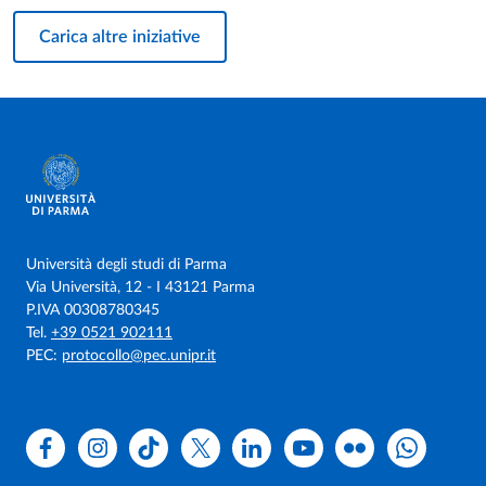
Carica altre iniziative
Università degli studi di Parma
Via Università, 12 - I 43121 Parma
P.IVA 00308780345
Tel.
+39 0521 902111
PEC:
protocollo@pec.unipr.it
Facebook
Instagram
TikTok
X
Linkedin
Youtube
Flickr
WhatsAp