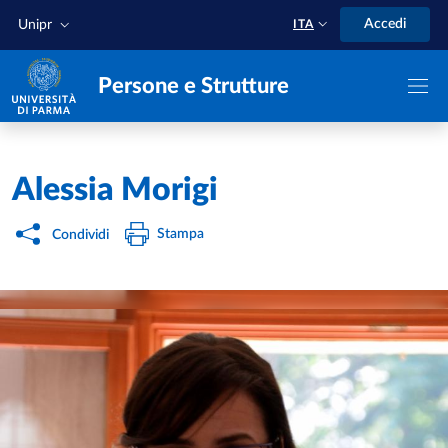
Salta al contenuto principale
Skip to footer
Accedi
Unipr
ITA
Persone e Strutture
Home
/
Alessia Morigi
Stampa
Condividi