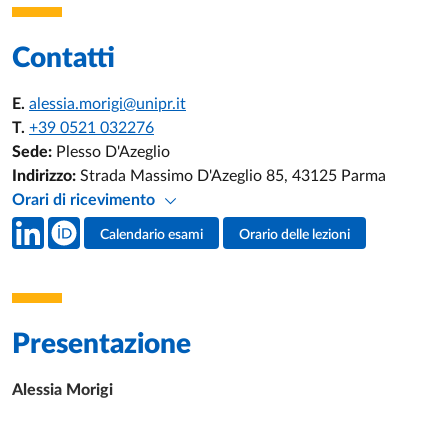
Contatti
E.
alessia.morigi@unipr.it
T.
+39 0521 032276
Sede:
Plesso D'Azeglio
Indirizzo:
Strada Massimo D'Azeglio 85, 43125 Parma
Orari di ricevimento
Social del docente
Calendario esami
Orario delle lezioni
Attività del docente
Presentazione
Alessia Morigi