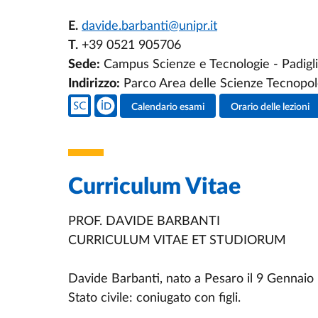
E.
davide.barbanti@unipr.it
T.
+39 0521 905706
Sede:
Campus Scienze e Tecnologie - Padigl
Indirizzo:
Parco Area delle Scienze Tecnopo
Social del docente
Calendario esami
Orario delle lezioni
Attività del docente
Curriculum Vitae
PROF. DAVIDE BARBANTI
CURRICULUM VITAE ET STUDIORUM
Davide Barbanti, nato a Pesaro il 9 Gennaio
Stato civile: coniugato con figli.