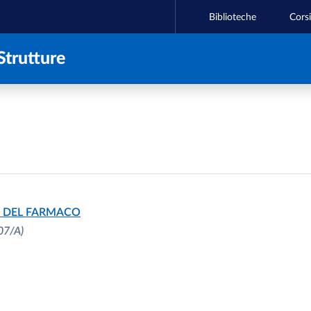
Biblioteche
Corsi
Strutture
E DEL FARMACO
07/A)