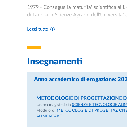
1979 - Consegue la maturita' scientifica al L
di Laurea in Scienze Agrarie dell'Universita' 
Leggi tutto
1983 - Inizia, in qualita' di tesista, a frequ
Protezione e Valorizzazione Agro-Alimentare, 
sotto la direzione scientifica del Prof. C.R. Ler
Insegnamenti
1984 - Si laurea in Scienze Agrarie, con la v
"Ricerche sull’imbrunimento non enzimatico 
Anno accademico di erogazione: 2
1985 - Viene chiamato a prestare il servizio
Negli anni accademici 1986/87, 1987/88, fre
METODOLOGIE DI PROGETTAZIONE D
(Dipartimento di Protezione e Valorizzazione 
Laurea magistrale in
SCIENZE E TECNOLOGIE ALI
sensi del regolamento approvato dagli organ
Modulo di
METODOLOGIE DI PROGETTAZIONE 
ALIMENTARE
1986-87 - Partecipa e risulta vincitore ad un