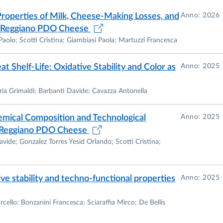
cademico 1990/1991.
roperties of Milk, Cheese-Making Losses, and
Anno: 2026
zato in Chimica e Tecnologie Alimentari, discutendo una
no Reggiano PDO Cheese
 metodo non convenzionale per la determinazione
aolo; Scotti Cristina; Giambiasi Paola; Martuzzi Francesca
teggio finale di 70/70.
t Shelf-Life: Oxidative Stability and Color as
Anno: 2025
i professore titolare, tiene un corso di specializzazione
acion y Desarrollo) in Santa Fe' (Argentina) dal titolo
ria Grimaldi; Barbanti Davide; Cavazza Antonella
onservas y en el proceso de congelamiento y
mical Composition and Technological
Anno: 2025
no Reggiano PDO Cheese
a dove assume l'incarico di Tecnico per l'impiego di
vide; Gonzalez Torres Yesid Orlando; Scotti Cristina;
are complessità (con contratto di diritto privato) presso il
entali della Facolta' di Agraria.
segnamento (mediante contratto di diritto privato) per
tive stability and techno-functional properties
Anno: 2025
 di Istituzioni di Tecnologie Alimentari, 4° anno nel Cors
Ancona.
ello; Bonzanini Francesca; Sciaraffia Mirco; De Bellis