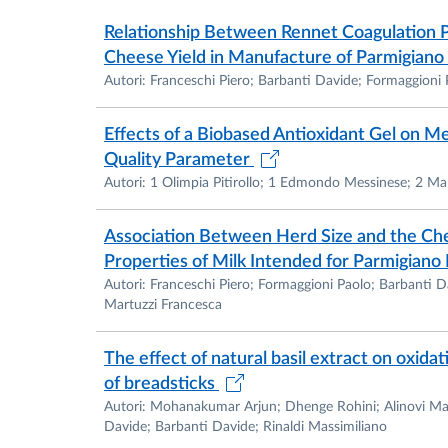
Industrie Alimentari II anche per l'anno ac
Relationship Between Rennet Coagulation P
Si diploma conseguendo il titolo di Specializ
Cheese Yield in Manufacture of Parmigia
tesi sperimentale dal titolo "Impiego di un
Autori: Franceschi Piero; Barbanti Davide; Formaggioni P
dell’attività dell’acqua" ed ottenendo un pun
Effects of a Biobased Antioxidant Gel on Mea
1991 - Nel periodo Luglio-Agosto, in qualità d
Quality Parameter
presso il CERIDE (Centro Regional de Investig
Autori: 1 Olimpia Pitirollo; 1 Edmondo Messinese; 2 Ma
"Tecnologia avanzada en la produccion de c
deshidratacion. Operaciones unitarias".
Association Between Herd Size and the Che
Properties of Milk Intended for Parmigia
1992 – Si trasferisce all’Università di Ancon
Autori: Franceschi Piero; Formaggioni Paolo; Barbanti Da
attrezzature scientifico-didattiche di particol
Martuzzi Francesca
Dipartimento di Biotecnologie Agrarie ed Ambi
Dal mese di Novembre riceve l'incarico di in
The effect of natural basil extract on oxida
l'anno accademico 1992/1993, della disciplina
of breadsticks
di Laurea in Scienze Agrarie, Universita' di 
Autori: Mohanakumar Arjun; Dhenge Rohini; Alinovi Marc
Davide; Barbanti Davide; Rinaldi Massimiliano