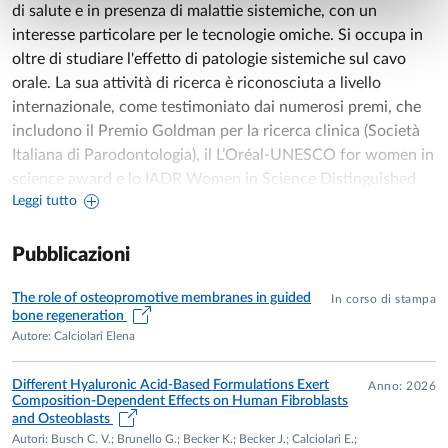
di salute e in presenza di malattie sistemiche, con un
interesse particolare per le tecnologie omiche. Si occupa in
oltre di studiare l'effetto di patologie sistemiche sul cavo
orale. La sua attività di ricerca è riconosciuta a livello
internazionale, come testimoniato dai numerosi premi, che
includono il Premio Goldman per la ricerca clinica (Società
Italiana di Parodontologia), il L’Oréal-UNESCO for women in
science award e lo IADR Women in Science Distinguished
Leggi tutto
Research Award. Nel 2021 ha ricevuto il BSODR President’s
Prize e il secondo premio nel IADR Joseph Lister’s award for
new investigators. Ha preso parte ai workshop organizzati
Pubblicazioni
dalla European Federation of Periodontology (EFP) che
hanno portato alla stesura delle linee guida per il
The role of osteopromotive membranes in guided
In corso di stampa
bone regeneration
trattamento delle malattie parodontali e implantatari,
Autore: Calciolari Elena
nonchè al consenso su tecnologie contemporanee e
emergenti per la diagnosi parodontale e al secondo
Different Hyaluronic Acid-Based Formulations Exert
Anno: 2026
European Consensus Workshop on Education in
Composition-Dependent Effects on Human Fibroblasts
Periodontology. Attualmente svolge il ruolo di officer per
and Osteoblasts
Autori: Busch C. V.; Brunello G.; Becker K.; Becker J.; Calciolari E.;
EFP Scientific Affairs Committee e per IADR Women in