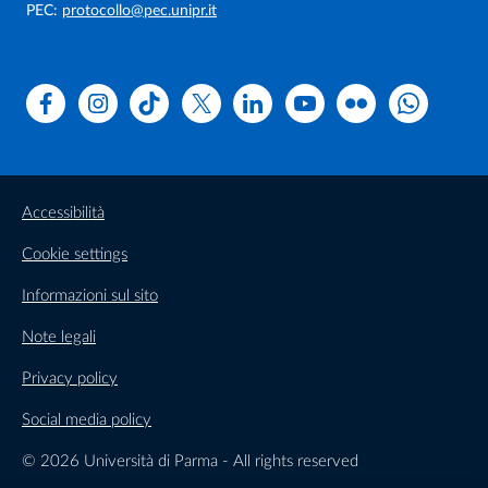
PEC:
protocollo@pec.unipr.it
Facebook
Instagram
TikTok
X
Linkedin
Youtube
Flickr
WhatsAp
Accessibilità
Cookie settings
Informazioni sul sito
Note legali
Privacy policy
Social media policy
© 2026 Università di Parma - All rights reserved