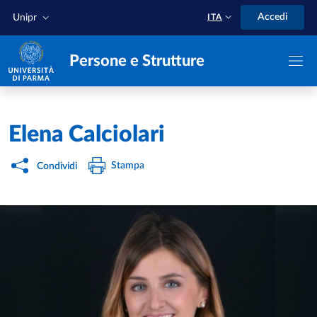
Salta al contenuto principale
Skip to footer
Accedi
Unipr
ITA
Persone e Strutture
Home
/
Elena Calciolari
Stampa
Condividi