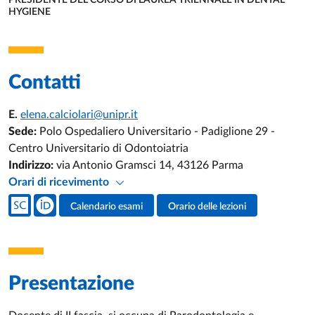
PRESIDENTE DEL CORSO DI LAUREA TRIENNALE IN DENTAL
HYGIENE
UNITÀ ORGANIZZATIVA AFFERENTE:
Contatti
E.
elena.calciolari@unipr.it
Sede:
Polo Ospedaliero Universitario - Padiglione 29 -
Centro Universitario di Odontoiatria
Indirizzo:
via Antonio Gramsci 14, 43126 Parma
Orari di ricevimento
Social del docente
Calendario esami
Orario delle lezioni
Attività del docente
Presentazione