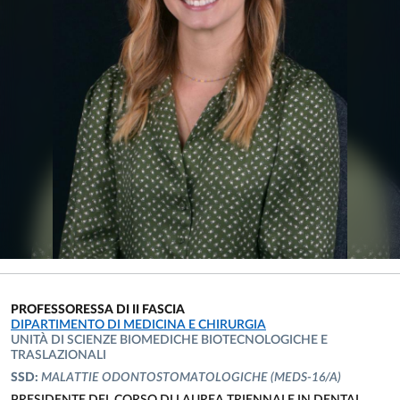
PROFESSORESSA DI II FASCIA
UNITÀ ORGANIZZATIVA AFFERENTE:
DIPARTIMENTO DI MEDICINA E CHIRURGIA
UNITÀ DI SCIENZE BIOMEDICHE BIOTECNOLOGICHE E
TRASLAZIONALI
SSD:
MALATTIE ODONTOSTOMATOLOGICHE
(MEDS-16/A)