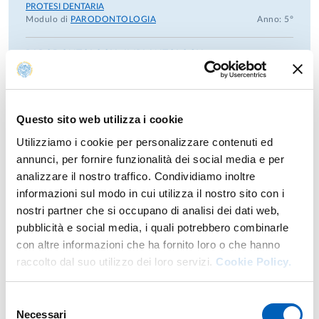
PROTESI DENTARIA
Modulo di
PARODONTOLOGIA
Anno: 5°
PARODONTOLOGIA, IMPLANTOLOGIA
Laurea magistrale a ciclo unico 6 anni in
ODONTOIATRIA E
PROTESI DENTARIA
Modulo di
PARODONTOLOGIA, IMPLANTOLOGIA -
ATTIVITA' CLINICA
Anno: 6°
Questo sito web utilizza i cookie
PARODONTOLOGIA, IMPLANTOLOGIA - TPV
Utilizziamo i cookie per personalizzare contenuti ed
Laurea magistrale a ciclo unico 6 anni in
ODONTOIATRIA E
annunci, per fornire funzionalità dei social media e per
PROTESI DENTARIA
analizzare il nostro traffico. Condividiamo inoltre
Modulo di
PARODONTOLOGIA, IMPLANTOLOGIA -
ATTIVITA' CLINICA
Anno: 6°
informazioni sul modo in cui utilizza il nostro sito con i
nostri partner che si occupano di analisi dei dati web,
PERIODONTOLOGY AND IMPLANTOLOGY 2
pubblicità e social media, i quali potrebbero combinarle
Laurea in
DENTAL HYGIENE
Anno: 3°
con altre informazioni che ha fornito loro o che hanno
raccolto dal suo utilizzo dei loro servizi.
Cookie Policy.
PERIODONTOLOGY AND IMPLANTOLOGY 1
Laurea in
DENTAL HYGIENE
Anno: 2°
Selezione
Necessari
del
UNIT C