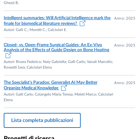
Ghezzi B.
Science Network ed è nell'Editorial Board dei 3 principali
giornali nel campo della parodontologia e implantologia
Intelligent summaries: Will Artificial Intelligence mark the
Anno: 2025
(Journal of Clinical Periodontology, Journal of
finale for biomedical literature reviews?
Periodontology, Journal of Periodontal Research).
Autori: Galli C.; Moretti C.; Calciolari E.
Closed- vs. Open-Frame Surgical Guides: An Ex-Vivo
Anno: 2025
Analysis of the Effects of Guide Design on Bone Heating
Autori: Rivara Federico; Naty Gabriella; Galli Carlo; Vanali Marcello;
Rossetti Sara; Calciolari Elena
The Specialist’s Paradox: Generalist AI May Better
Anno: 2025
Organize Medical Knowledge
Autori: Galli Carlo; Colangelo Maria Teresa; Meleti Marco; Calciolari
Elena
Lista completa pubblicazioni
Progetti di ricerca