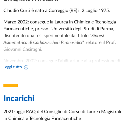
Claudio Curti è nato a Correggio (RE) il 2 Luglio 1975.
Marzo 2002: consegue la Laurea in Chimica e Tecnologia
Farmaceutiche, presso l’Università degli Studi di Parma,
discutendo una tesi sperimentale dal titolo "
Sintesi
Asimmetrica di Carbazuccheri Piranosidici
", relatore il Prof.
Giovanni Casiraghi.
Novembre 2002: consegue l’abilitazione alla professione di
Leggi tutto
farmacista.
Aprile 2002: risulta vincitore del concorso pubblico per titoli
e colloquio per il conferimento di n° 1 borsa di studio post-
laurea di durata annuale per il settore scientifico-disciplinare
Incarichi
CHIM-06 Chimica Organica, per lo svolgimento di ricerche
sul tema “
Sintesi Asimmetrica di Glicopeptidomimetici
2021-oggi: RAQ del Consiglio di Corso di Laurea Magistrale
Bioattivi
”.
in Chimica e Tecnologia Farmaceutiche
Ottobre 2003: risulta vincitore del concorso pubblico per