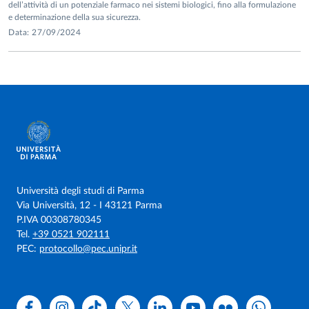
dell’attività di un potenziale farmaco nei sistemi biologici, fino alla formulazione
e determinazione della sua sicurezza.
Data: 27/09/2024
Università degli studi di Parma
Via Università, 12 - I 43121 Parma
P.IVA 00308780345
Tel.
+39 0521 902111
PEC:
protocollo@pec.unipr.it
Facebook
Instagram
TikTok
X
Linkedin
Youtube
Flickr
WhatsAp