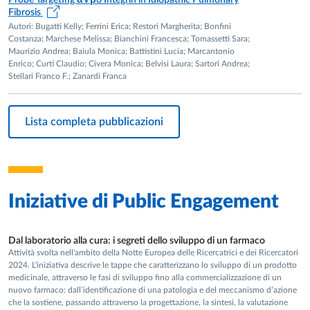
del Dipartimento di Scienze Medico-Veterinarie, è stato
Fibrosis
messo a punto un piano sintetico efficiente, versatile e
Autori: Bugatti Kelly; Ferrini Erica; Restori Margherita; Bonfini
divergente finalizzato all’ottenimento in entrambe le forme
Costanza; Marchese Melissa; Bianchini Francesca; Tomassetti Sara;
enantiomeriche, di una serie di metaboliti γ-valerolattonici
Maurizio Andrea; Baiula Monica; Battistini Lucia; Marcantonio
Enrico; Curti Claudio; Civera Monica; Belvisi Laura; Sartori Andrea;
non coniugati (agliconi), e di alcuni dei loro coniugati epatici
Stellari Franco F.; Zanardi Franca
solfatati e/o glucuronidati . Attraverso collaborazioni
nazionali ed internazionali, questi derivati di sintesi sono
stati sfruttati sia come “standard analitici” , sia testati in
Lista completa pubblicazioni
vitro come modulatori/protettori di adipociti bruni, implicati
nel rischio cardiovascolare; sia come inibitori dell’adesività
di Escherichia coli uropatogena.
Iniziative di
Public Engagement
Dal laboratorio alla cura: i segreti dello sviluppo di un farmaco
Attività svolta nell'ambito della Notte Europea delle Ricercatrici e dei Ricercatori
2024. L'iniziativa descrive le tappe che caratterizzano lo sviluppo di un prodotto
medicinale, attraverso le fasi di sviluppo fino alla commercializzazione di un
nuovo farmaco: dall’identificazione di una patologia e del meccanismo d’azione
che la sostiene, passando attraverso la progettazione, la sintesi, la valutazione