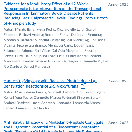
Evidence for a Modulatory Effect of a 12‐Week
Anno: 2025
attenzione è stata rivolta al ruolo svolto dai flavan-3-oli nella
Pomegranate Juice Intervention on the Transcriptional
prevenzione di patologie croniche; esistono infatti evidenze
Response in Inflammatory Bowel Disease Patients
Reducing Fecal Calprotectin Levels: Findings From a Proof‐
sostanziali in vitro circa la loro influenza in diversi processi
of‐Principle Study
nelle cellule di mammifero. Le evidenze scientifiche
Autori: Minato Ilaria; Mena Pedro; Ricciardiello Luigi; Scaioli
accumulate negli ultimi dieci anni indicano che gli effetti
Eleonora; Belluzzi Andrea; Rotondo Enrica; Derlindati Eleonora;
Montanini Barbara; Michelini Costanza; Tosi Nicole; Agullò Garcià
benefici dei flavan-3-oli potrebbero essere attribuiti non
Vicente; Picone Gianfranco; Mengucci Carlo; Dobani Sara;
tanto ai composti originari, quanto ai corrispondenti
Salamanca Paloma; Rosi Alice; Dall'Asta Margherita; Bresciani
metaboliti coniugati e principalmente a quelli derivati dal
Letizia; Curti Claudio; Spisni Enzo; Dei Cas Alessandra; Bordoni
Alessandra; Tomás‐barberán Francisco A.; Ferguson Lynnette R.; Del
catabolismo microbico delle epicatechine e
Rio Daniele; Danesi Francesca
proanthocianidine (ovvero i γ-valerolattoni). I γ-valerolattoni
e i loro coniugati solfatati e glucuronidati non sono
Harnessing Vinylogy with Radicals: Photoinduced γ-
Anno: 2025
commercialmente disponibili ed essendo metaboliti misti,
Benzylation Reactions of 2-Silyloxyfurans
umani/microbici, non è possibile isolarli da matrici
Autori: Marcantonio Enrico; Guazzetti Debora; Aimi Luca; Bugatti
biologiche in quantità apprezzabili. Per risolvere tale
Kelly; Mena Pedro; Giannetto Marco; Fortunati Simone; Sartori
Andrea; Battistini Lucia; Andreoni Leonardo; Lombardo Marco;
ostacolo, la sintesi asimmetrica si presenta come un
Zanardi Franca; Curti Claudio
approccio attraente per l’accesso a tali composti enantiopuri
in quantità utili al loro studio in ambito chimico, analitico e
Antifibrotic Efficacy of a Nintedanib-Peptide Conjugate
Anno: 2025
biologico. In collaborazione con il gruppo del Prof. del Rio
and Diagnostic Potential of a Fluorescent Companion
Probe Targeting αVβ6 Integrin in Idiopathic Pulmonary