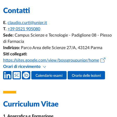
Contatti
E.
claudio.curti@unipr.it
T.
+39 0521 905080
Sede:
Campus Scienze e Tecnologie - Padiglione 08 - Plesso
di Farmacia
Indirizzo:
Parco Area delle Scienze 27/A, 43124 Parma
Siti collegati:
https://sites.google.com/view/bossgroupunipr/home
Orari di ricevimento
Social del docente
Calendario esami
Orario delle lezioni
Attività del docente
Curriculum Vitae
1. Anagrafica e Formazione