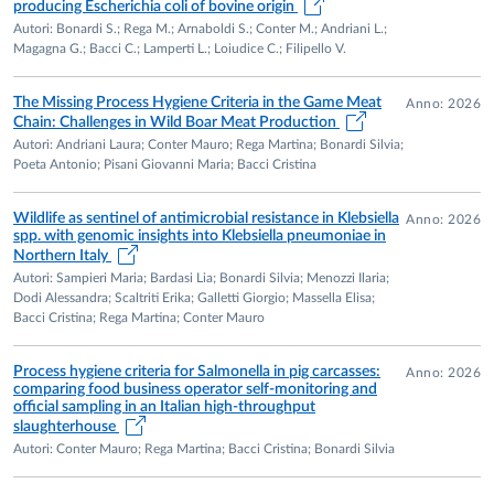
producing Escherichia coli of bovine origin
2022 - “Safety and sustainability of the wild game meat
Autori: Bonardi S.; Rega M.; Arnaboldi S.; Conter M.; Andriani L.;
chain in rural and peri-urban areas of Italy”, Progetti di
Magagna G.; Bacci C.; Lamperti L.; Loiudice C.; Filipello V.
ricerca di interesse nazionale;
The Missing Process Hygiene Criteria in the Game Meat
2017 - “
Listeria monocytogenes
in deli RTE products:
Anno: 2026
Chain: Challenges in Wild Boar Meat Production
characterization of the pathogen, growth potential in
Autori: Andriani Laura; Conter Mauro; Rega Martina; Bonardi Silvia;
the substrate and possible solutions for safety and fast
Poeta Antonio; Pisani Giovanni Maria; Bacci Cristina
detection”, Progetti di ricerca di interesse nazionale;
2015 - “Extended-Spectrum ß-Lactamase and AmpC
Wildlife as sentinel of antimicrobial resistance in Klebsiella
Anno: 2026
spp. with genomic insights into Klebsiella pneumoniae in
producing
Escherichia coli
isolated from food, swine and
Northern Italy
poultry: prevalence, characterization of antimicrobial
Autori: Sampieri Maria; Bardasi Lia; Bonardi Silvia; Menozzi Ilaria;
resistance and genes correlated, virulence factors,
Dodi Alessandra; Scaltriti Erika; Galletti Giorgio; Massella Elisa;
phylogenetic grouping and genotyping of the isolates”,
Bacci Cristina; Rega Martina; Conter Mauro
Progetti di ricerca di interesse nazionale;
2010/11 - “Inibizione delle pompe di efflusso multidrug-
Process hygiene criteria for Salmonella in pig carcasses:
Anno: 2026
comparing food business operator self-monitoring and
resistance come nuova strategia per il controllo delle
official sampling in an Italian high-throughput
zecche e delle malattie da loro trasmesse”, Progetti di
slaughterhouse
ricerca di interesse nazionale;
Autori: Conter Mauro; Rega Martina; Bacci Cristina; Bonardi Silvia
2007/09 - “Pesce ghiaccio (
Protosalanx
spp. e
Neosalanx