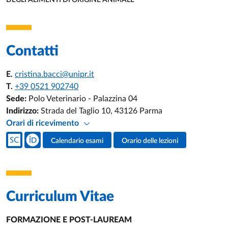
DEGLI ALIMENTI DI ORIGINE ANIMALE
UNITÀ ORGANIZZATIVA AFFERENTE:
Contatti
E.
cristina.bacci@unipr.it
T.
+39 0521 902740
Sede:
Polo Veterinario - Palazzina 04
Indirizzo:
Strada del Taglio 10, 43126 Parma
Orari di ricevimento
Social del docente
Calendario esami
Orario delle lezioni
Attività del docente
Curriculum Vitae
FORMAZIONE E
POST-LAUREAM