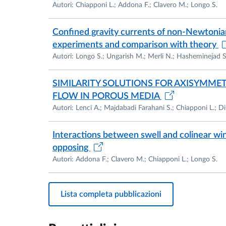
Autori: Chiapponi L.; Addona F.; Clavero M.; Longo S.
Confined gravity currents of non-Newtonian 
experiments and comparison with theory
Autori: Longo S.; Ungarish M.; Merli N.; Hasheminejad S.
SIMILARITY SOLUTIONS FOR AXISYMME
FLOW IN POROUS MEDIA
Autori: Lenci A.; Majdabadi Farahani S.; Chiapponi L.; Di
Interactions between swell and colinear wi
opposing
Autori: Addona F.; Clavero M.; Chiapponi L.; Longo S.
Lista completa pubblicazioni