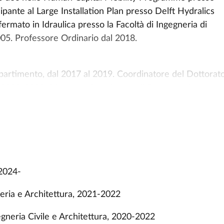
pante al Large Installation Plan presso Delft Hydralics
rmato in Idraulica presso la Facoltà di Ingegneria di
05. Professore Ordinario dal 2018.
ipartimento, dal 2017 al 2019. Coordinatore del Dottorat
a, 2020-2022. Direttore della Scuola di Dottorato in
.
'Abilitazione Scientifica Nazionale (ASN) Settore
truzioni Idrauliche e Marittime, SSDD ICAR/01, ICAR/02 
 2024-
Bretagna Occidentale, Brest (F) 1 maggio-8 giugno 2001.
neria e Architettura, 2021-2022
 CEAMA, University of Granada, Spain, March-July 2010.
ersity of Cambridge, UK, March-July 2012 By Fellow del
egneria Civile e Architettura, 2020-2022