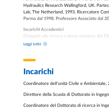
Hydraulics Research Wallingford, UK. Parteci
Lab, The Netherland, 1993. Ricercatore Confe
Parma dal 1998. Professore Associato dal 20
Incarichi Accademici
Delegato alla ricerca e terza missione del D
di ricerca in Ingegneria Civile e Architettur
Leggi tutto
Ingegneria e Architettura (SDIA), 2021-2022
Membro della Commissione giudicatrice per l
Concorsuale 08/A1 Idraulica, Idrologia, Cos
Incarichi
biennio 2021/2023.
Coordinatore dell'unità Civile e Ambientale,
Internazionalizzazione
Invited Professor presso l'Università della 
Direttore della Scuola di Dottorato in Ingeg
Invited Professor in anno sabbatico presso
Invited Academic Visitor presso CUED, Univ
Coordinatore del Dottorato di ricerca in Ing