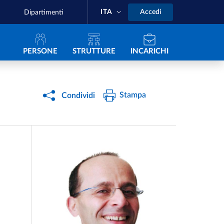
ITA
Accedi
Dipartimenti
Navigazione principale
PERSONE
STRUTTURE
INCARICHI
Stampa
Condividi