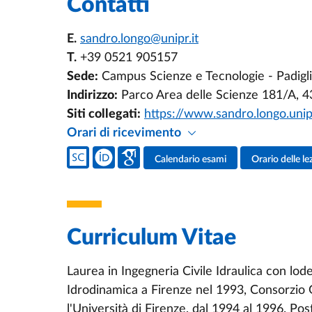
Contatti
E.
sandro.longo@unipr.it
T.
+39 0521 905157
Sede:
Campus Scienze e Tecnologie - Padiglio
Indirizzo:
Parco Area delle Scienze 181/A, 
Siti collegati:
https://www.sandro.longo.unipr
Orari di ricevimento
Social del docente
Calendario esami
Orario delle le
Attività del docente
Curriculum Vitae
Laurea in Ingegneria Civile Idraulica con lode
Idrodinamica a Firenze nel 1993, Consorzio 
l'Università di Firenze, dal 1994 al 1996. 