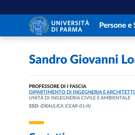
Salta al contenuto principale
Skip to footer
Persone e 
Home
/
Sandro Giovanni L
PROFESSORE DI I FASCIA
UNITÀ ORGANIZZATIVA AFFERENTE:
DIPARTIMENTO DI INGEGNERIA E ARCHITETT
UNITÀ DI INGEGNERIA CIVILE E AMBIENTALE
SSD:
IDRAULICA
(CEAR-01/A)