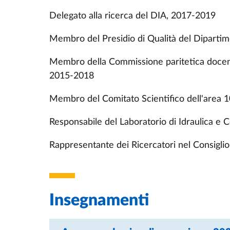
Churchill College, Lent Term 2012, Cambridg
Delegato alla ricerca del DIA, 2017-2019
Responsabile di protocolli di ricerca con l'U
Membro del Presidio di Qualità del Diparti
Coordinatore per la sede di Parma dell’ Ital
Membro della Commissione paritetica docenti
l’Università di Santander, Spain.
2015-2018
Interessi di Ricerca
Membro del Comitato Scientifico dell'area 
Generazione di onde di gravità; modellazione 
trasporto di sedimenti in ambito fluviale e m
Responsabile del Laboratorio di Idraulica e 
Doppler, misure di concentrazione di sedime
reologia dei debris-flow; fenomeni di instabili
Rappresentante dei Ricercatori nel Consiglio
gravità di fluidi Newtoniani, in regime inerzi
Beneficiario del "Fondo per le attività base 
2017.
Insegnamenti
Attività editoriale e pubblicistica
Associate Editor per Water Resources Resea