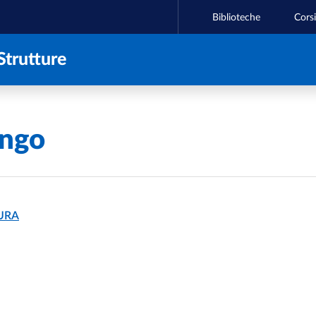
Biblioteche
Corsi
Strutture
ongo
URA