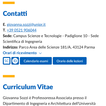
Contatti
E.
giovanna.sozzi@unipr.it
T.
+39 0521 906044
Sede:
Campus Scienze e Tecnologie - Padiglione 10 - Sede
Scientifica di Ingegneria
Indirizzo:
Parco Area delle Scienze 181/A, 43124 Parma
Orari di ricevimento
Social del docente
Calendario esami
Orario delle lezioni
Attività del docente
Curriculum Vitae
Giovanna Sozzi è Professoressa Associata presso il
Dipartimento di Ingegneria e Architettura dell’Università