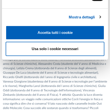
for Performance Optimization of Sb₂Se₃-based Solar Cells
(2024–2026), dedicato alle celle solari in Sb₂Se₃. È inoltre
Iniziative di
Public Engagement
Responsabile dell’Unità di Ricerca dell’Università di Parma e
Mostra dettagli
Vice P. I. del progetto PRIN 2022 “LEGACY – Healing wide-
Progetto FAPE STEM-UP: Rassegna STEM 2026
gap chalcopyrite” (2023–2025, PNRR – Missione 4
Attività di divulgazione e di laboratorio in ambito STEM organizzate dal progetto
“Istruzione e Ricerca”), incentrato su celle solari a base di
Accetta tutti i cookie
FAPE STEM UP nelle scuole di Parma e territori limitrofi. Le attività, basate su
calcopiriti a largo band-gap. In precedenza, è stata
metodo “peer to peer” e caratterizzate da forte attenzione alla comunicazione
scientifica, all’inclusione e alla parità di genere, sono state condotte dai mentor
coordinatrice dell’unità di ricerca UNIPR nel progetto
vincitori del bando, formati con il corso di formazione e seguiti nella
Usa solo i cookie necessari
europeo HORIZON 2020 “SHARC25”, volto al
progettazione dei laboratori da docenti del team di progetto come tutor
raggiungimento di elevate efficienze in celle solari
scientifici. Mentor: Eleonora Bortot (studentessa del II anno di Ecologia ed
etologia per la conservazione della natura), Francesca Bracciale (dottoranda del I
Cu(In,Ga)Se₂, ed è stata responsabile scientifica del progetto
anno di Scienze chimiche), Alessandro Costa (studente del V anno di Medicina e
Fondazione Cariparma
Studio ed ottimizzazione di celle solari
chirurgia), Letizia Crema (dottoranda del II anno di Scienze degli alimenti),
innovative a basso costo per il mercato di massa (2010)
.
Giuseppe De Luca (studente del II anno di Scienze e tecnologie alimentari),
Riccardo Ghelfi (dottorando del I anno di Ingegneria civile e architettura),
È IEEE Senior Member e svolge attività editoriale come
Vanessa Giorgione (studentessa del II anno di Scienze e tecnologie per l’ambiente
e le risorse), Margherita Lanzi (dottoranda del I anno di Scienze chimiche), Giulia
Associate Editor della rivista
Power Electronic Devices and
Oddi (dottoranda del II anno di Tecnologie dell'informazione), Vincenzo
Components
(Elsevier). È inoltre revisore per riviste
Zimbardo (dottorando del II anno di Fisica). 9 attività: Quando la luce diventa
scientifiche internazionali, tra cui
informazione: un viaggio nelle comunicazioni ottiche Cos'è l'energia in fisica e
Solar Energy Materials and
cosa significa dire che si conserva? Il lato nascosto delle caramelle Inside Out
Solar Cells
,
IEEE Journal of Photovoltaics
,
IEEE Transactions on
delle Molecole: Cosa succede alle sostanze quando si trasformano? Piccoli