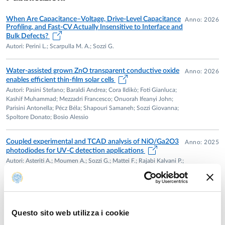
nei Corsi di Laurea e Laurea Magistrale dell’area
dell’Ingegneria dell’Informazione. Attualmente è docente al
When Are Capacitance–Voltage, Drive-Level Capacitance
Anno: 2026
primo anno del corso di Laurea in Ingegneria Informatica,
Profiling, and Fast-CV Actually Insensitive to Interface and
Bulk Defects?
Elettronica e delle Telecomunicazioni, dove tiene
Autori: Perini L.; Scarpulla M. A.; Sozzi G.
l’insegnamento di Fondamenti e Laboratorio di Elettronica
Digitale, e al secondo anno del corso di Laurea Magistrale in
Water-assisted grown ZnO transparent conductive oxide
Anno: 2026
Ingegneria Elettronica, dove tiene l’insegnamento di
enables efficient thin-film solar cells
Elettronica per le Energie Rinnovabili.
Autori: Pasini Stefano; Baraldi Andrea; Cora Ildikò; Foti Gianluca;
Kashif Muhammad; Mezzadri Francesco; Onuorah Ifeanyi John;
La sua attività di ricerca riguarda la modellazione,
Parisini Antonella; Pécz Béla; Shapouri Samaneh; Sozzi Giovanna;
Spoltore Donato; Bosio Alessio
simulazione numerica e caratterizzazione di dispositivi a
semiconduttore, con riferimento a diverse tecnologie e
Coupled experimental and TCAD analysis of NiO/Ga2O3
Anno: 2025
materiali. In particolare, i suoi interessi si concentrano sulle
photodiodes for UV-C detection applications
celle solari a film sottile e III-V, analizzate mediante
Autori: Asteriti A.; Moumen A.; Sozzi G.; Mattei F.; Rajabi Kalvani P.;
modellazione mono-, bi- e tri-dimensionale per comprendere
Bosi M.; Mosca R.; Seravalli L.; Pavesi M.; Parisini A.; Baraldi A.;
il funzionamento interno del dispositivo, supportare lo
Mazzolini P.; Fornari R.; Verzellesi G.
sviluppo di nuove architetture e interpretare le tecniche di
caratterizzazione sperimentale, nonché sui dispositivi a largo
Impact of constant and pulsed active balancing current
Anno: 2025
Questo sito web utilizza i cookie
patterns on the aging of lithium-ion batteries
band-gap in carburo di silicio (SiC) e ossido di gallio (Ga₂O₃)
Autori: Hussain M. A.; Soldati A.; Sozzi G.