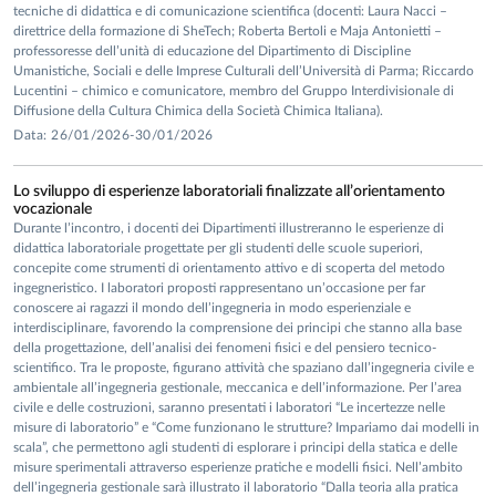
tecniche di didattica e di comunicazione scientifica (docenti: Laura Nacci –
direttrice della formazione di SheTech; Roberta Bertoli e Maja Antonietti –
professoresse dell’unità di educazione del Dipartimento di Discipline
Umanistiche, Sociali e delle Imprese Culturali dell’Università di Parma; Riccardo
Lucentini – chimico e comunicatore, membro del Gruppo Interdivisionale di
Diffusione della Cultura Chimica della Società Chimica Italiana).
Data: 26/01/2026-30/01/2026
Lo sviluppo di esperienze laboratoriali finalizzate all’orientamento
vocazionale
Durante l’incontro, i docenti dei Dipartimenti illustreranno le esperienze di
didattica laboratoriale progettate per gli studenti delle scuole superiori,
concepite come strumenti di orientamento attivo e di scoperta del metodo
ingegneristico. I laboratori proposti rappresentano un’occasione per far
conoscere ai ragazzi il mondo dell’ingegneria in modo esperienziale e
interdisciplinare, favorendo la comprensione dei principi che stanno alla base
della progettazione, dell’analisi dei fenomeni fisici e del pensiero tecnico-
scientifico. Tra le proposte, figurano attività che spaziano dall’ingegneria civile e
ambientale all’ingegneria gestionale, meccanica e dell’informazione. Per l’area
civile e delle costruzioni, saranno presentati i laboratori “Le incertezze nelle
misure di laboratorio” e “Come funzionano le strutture? Impariamo dai modelli in
scala”, che permettono agli studenti di esplorare i principi della statica e delle
misure sperimentali attraverso esperienze pratiche e modelli fisici. Nell’ambito
dell’ingegneria gestionale sarà illustrato il laboratorio “Dalla teoria alla pratica