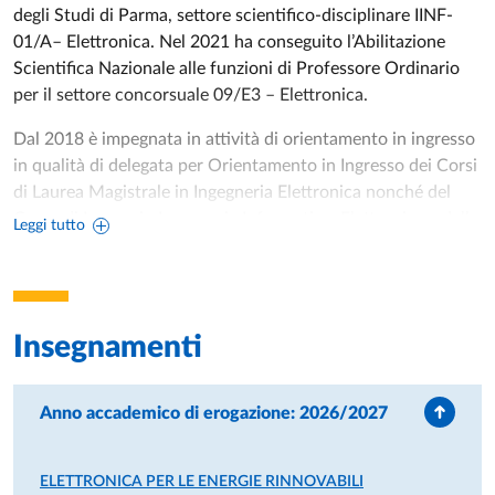
degli Studi di Parma, settore scientifico-disciplinare IINF-
01/A– Elettronica. Nel 2021 ha conseguito l’Abilitazione
Scientifica Nazionale alle funzioni di Professore Ordinario
per il settore concorsuale 09/E3 – Elettronica.
Dal 2018 è impegnata in attività di orientamento in ingresso
in qualità di delegata per Orientamento in Ingresso dei Corsi
di Laurea Magistrale in Ingegneria Elettronica nonché del
Corso di Laurea in Ingegneria Informatica, Elettronica e delle
Leggi tutto
Telecomunicazioni, Tutorato e PCTO. Dal 2024 è Delegata
referente per l’Orientamento in Ingresso del Dipartimento di
Ingegneria e Architettura e Delegata referente per le Pari
Opportunità e le Fasce Deboli.
Insegnamenti
Consegue la laurea in Ingegneria Elettronica (con lode) nel
1997 presso l’Università degli Studi di Parma. Nel 1998
Anno accademico di erogazione: 2026/2027
svolge attività industriale presso FIAT S.p.A. (Torino). Dal
1998 al 2001 frequenta il Dottorato di Ricerca in Tecnologie
dell’Informazione (XIV ciclo) presso l’Università degli Studi di
ELETTRONICA PER LE ENERGIE RINNOVABILI