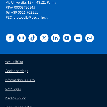
Via Università, 12 - I 43121 Parma
P.IVA 00308780345
Tel.
+39 0521 902111
PEC:
protocollo@pec.unipr.it
Facebook
Instagram
TikTok
X
Linkedin
Youtube
Flickr
WhatsAp
Accessibilità
Cookie settings
Informazioni sul sito
Note legali
Privacy policy