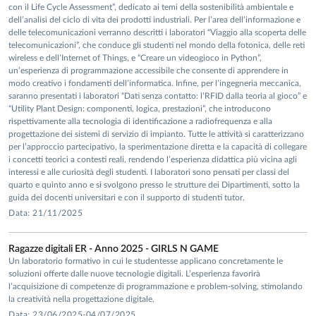
con il Life Cycle Assessment”, dedicato ai temi della sostenibilità ambientale e
dell’analisi del ciclo di vita dei prodotti industriali. Per l’area dell’informazione e
delle telecomunicazioni verranno descritti i laboratori “Viaggio alla scoperta delle
telecomunicazioni”, che conduce gli studenti nel mondo della fotonica, delle reti
wireless e dell’Internet of Things, e “Creare un videogioco in Python”,
un’esperienza di programmazione accessibile che consente di apprendere in
modo creativo i fondamenti dell’informatica. Infine, per l’ingegneria meccanica,
saranno presentati i laboratori “Dati senza contatto: l’RFID dalla teoria al gioco” e
“Utility Plant Design: componenti, logica, prestazioni”, che introducono
rispettivamente alla tecnologia di identificazione a radiofrequenza e alla
progettazione dei sistemi di servizio di impianto. Tutte le attività si caratterizzano
per l’approccio partecipativo, la sperimentazione diretta e la capacità di collegare
i concetti teorici a contesti reali, rendendo l’esperienza didattica più vicina agli
interessi e alle curiosità degli studenti. I laboratori sono pensati per classi del
quarto e quinto anno e si svolgono presso le strutture dei Dipartimenti, sotto la
guida dei docenti universitari e con il supporto di studenti tutor.
Data: 21/11/2025
Ragazze digitali ER - Anno 2025 - GIRLS N GAME
Un laboratorio formativo in cui le studentesse applicano concretamente le
soluzioni offerte dalle nuove tecnologie digitali. L’esperienza favorirà
l’acquisizione di competenze di programmazione e problem-solving, stimolando
la creatività nella progettazione digitale.
Data: 23/06/2025-04/07/2025