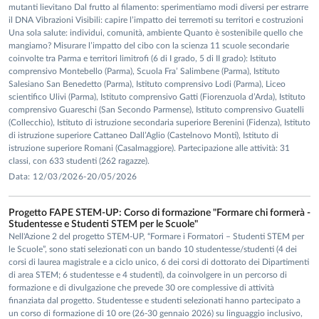
Electron Devices
,
Progress in Photovoltaics: Research and
mutanti lievitano Dal frutto al filamento: sperimentiamo modi diversi per estrarre
Applications
il DNA Vibrazioni Visibili: capire l’impatto dei terremoti su territori e costruzioni
, ed è autrice di numerose pubblicazioni
Una sola salute: individui, comunità, ambiente Quanto è sostenibile quello che
scientifiche su riviste e atti di conferenze internazionali.
mangiamo? Misurare l’impatto del cibo con la scienza 11 scuole secondarie
coinvolte tra Parma e territori limitrofi (6 di I grado, 5 di II grado): Istituto
comprensivo Montebello (Parma), Scuola Fra’ Salimbene (Parma), Istituto
Salesiano San Benedetto (Parma), Istituto comprensivo Lodi (Parma), Liceo
scientifico Ulivi (Parma), Istituto comprensivo Gatti (Fiorenzuola d’Arda), Istituto
comprensivo Guareschi (San Secondo Parmense), Istituto comprensivo Guatelli
(Collecchio), Istituto di istruzione secondaria superiore Berenini (Fidenza), Istituto
di istruzione superiore Cattaneo Dall’Aglio (Castelnovo Monti), Istituto di
istruzione superiore Romani (Casalmaggiore). Partecipazione alle attività: 31
classi, con 633 studenti (262 ragazze).
Data: 12/03/2026-20/05/2026
Progetto FAPE STEM-UP: Corso di formazione "Formare chi formerà -
Studentesse e Studenti STEM per le Scuole"
Nell'Azione 2 del progetto STEM-UP, “Formare i Formatori – Studenti STEM per
le Scuole”, sono stati selezionati con un bando 10 studentesse/studenti (4 dei
corsi di laurea magistrale e a ciclo unico, 6 dei corsi di dottorato dei Dipartimenti
di area STEM; 6 studentesse e 4 studenti), da coinvolgere in un percorso di
formazione e di divulgazione che prevede 30 ore complessive di attività
finanziata dal progetto. Studentesse e studenti selezionati hanno partecipato a
un corso di formazione di 10 ore (26-30 gennaio 2026) su linguaggio inclusivo,