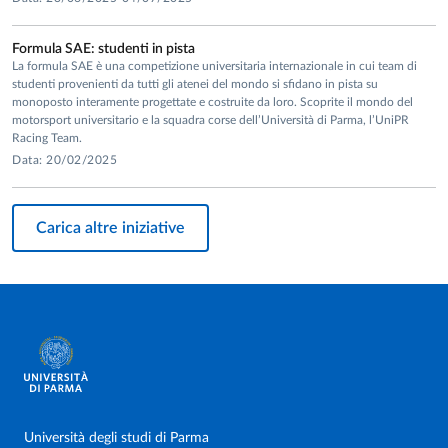
Formula SAE: studenti in pista
La formula SAE è una competizione universitaria internazionale in cui team di
studenti provenienti da tutti gli atenei del mondo si sfidano in pista su
monoposto interamente progettate e costruite da loro. Scoprite il mondo del
motorsport universitario e la squadra corse dell’Università di Parma, l’UniPR
Racing Team.
Data: 20/02/2025
Carica altre iniziative
Università degli studi di Parma