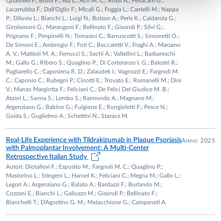
Quadrelli F.; Bruni F.; Ala L.; Acri M. C.; Rossi A.; Pellacani G.;
31-12-2013 Professore associato- Università di Parma
Lacarrubba F.; Dall'Oglio F.; Micali G.; Foggia L.; Cantelli M.; Nappa
P.; Diluvio L.; Bianchi L.; Luigi N.; Bolzon A.; Peris K.; Caldarola G.;
Girolomoni G.; Marangoni F.; Bellinato F.; Gisondi P.; Silvi G.;
INSEGNAMENTI
Prignano F.; Pimpinelli N.; Tomasini C.; Barruscotti S.; Simonetti O.;
1996-2002 (Chieti) Dermatologia nei corsi di Laurea di:
De Simoni E.; Ambrogio F.; Foti C.; Boccaletti V.; Fraghi A.; Marzano
A. V.; Mattioli M. A.; Ferrucci S.; Sechi A.; Valtellini L.; Barbareschi
odontoiatria e protesi dentarie, Medicina e Chirurgia,
M.; Gallo G.; Ribero S.; Quaglino P.; Di Corteranzo I. G.; Balestri R.;
Farmacia, Scienze Infermieristiche. Corsi per Dietista,
Pagliarello C.; Caposiena R. D.; Zalaudek I.; Vagnozzi E.; Fargnoli M.
Ostetrica.
C.; Caponio C.; Rubegni P.; Cinotti E.; Trovato E.; Romanelli M.; Dini
V.; Manzo Margiotta F.; Feliciani C.; De Felici Del Giudice M. B.;
1993- (Chieti e Roma) Scuole di Specializzazione in:
Atzori L.; Sanna S.; Lembo S.; Raimondo A.; Magnano M.;
Dermatologia e Venereologia, Geriatria, Medicina Interna,
Argenziano G.; Babino G.; Fulgione E.; Rongioletti F.; Pesce N.;
Chirurgia Plastica e Ricostruttiva, Gastroenterologia,
Guida S.; Guglielmo A.; Schettini N.; Starace M.
Pediatria, Urologia, Allergologia ed Immunologia Clinica,
Medicina dello Sport, Endocrinologia (tronco comune)
Real-Life Experience with Tildrakizumab in Plaque Psoriasis
Anno: 2025
with Palmoplantar Involvement: A Multi-Center
Da quando è stata istituita la valutazione dei docenti il Prof
Retrospective Italian Study
Feliciani ha ottenuto numerose preferenze come miglior
Autori: Diotallevi F.; Esposito M.; Fargnoli M. C.; Quaglino P.;
docente in Dermatologia
Mastorino L.; Stingeni L.; Hansel K.; Feliciani C.; Megna M.; Gallo L.;
Legori A.; Argenziano G.; Balato A.; Bardazzi F.; Burlando M.;
Insegnamenti all'estero:
Cozzani E.; Bianchi L.; Galluzzo M.; Gisondi P.; Bellinato F.;
Presso le Università di Berlino (Humboldt Universitat) e di
Bianchelli T.; D'Agostino G. M.; Matacchione G.; Campanati A.
Marburg (Phillipps Universitat) ha svolto negli anni 2003,