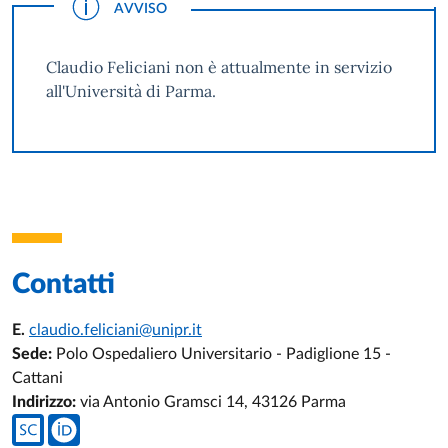
AVVISO
Claudio Feliciani non è attualmente in servizio
all'Università di Parma.
Contatti
E.
claudio.feliciani@unipr.it
Sede:
Polo Ospedaliero Universitario - Padiglione 15 -
Cattani
Indirizzo:
via Antonio Gramsci 14, 43126 Parma
Social del docente