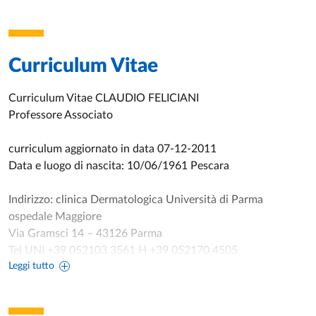
Curriculum Vitae
Curriculum Vitae CLAUDIO FELICIANI
Professore Associato
curriculum aggiornato in data 07-12-2011
Data e luogo di nascita: 10/06/1961 Pescara
Indirizzo: clinica Dermatologica Università di Parma
ospedale Maggiore
Via Gramsci 14 – 43126 Parma
Tel UNI +39 052103 3561 H +39 052170 4505
Leggi tutto
Fax + 39 0521702323