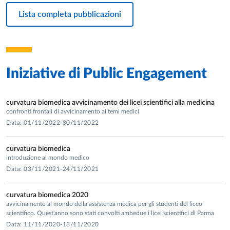
2004, 2005, 2008, 2010 lezioni in lingua inglese di
dermatologia agli studenti del corso di laurea in medicina e
Lista completa pubblicazioni
chirurgia nell’ambito del programma “teaching staff
mobility” della comunità europea
Curriculum assistenziale
Iniziative di
Public Engagement
1988 frequenta la Clinica Dermatologica dell'Università di
Chieti presso la quale si è specializzato nel 1992.
Dal 1992 ha continuato a frequentare giornalmente la
curvatura biomedica avvicinamento dei licei scientifici alla medicina
Clinica sotto la direzione del Prof. P. Amerio svolgendo
confronti frontali di avvicinamento ai temi medici
Data: 01/11/2022-30/11/2022
prevalentemente attività di reparto assistendo
personalmente i ricoverati e supervisionando l'attività degli
specializzandi.
curvatura biomedica
introduzione al mondo medico
Ha inoltre trascorso circa 2 anni e mezzo all'estero dove ha
Data: 03/11/2021-24/11/2021
svolto attività di ricerca biologica e clinica presso le
Università McMaster e Toronto in Canada dirette dal Prof.
curvatura biomedica 2020
Sauder ed in Germania all'Università di Ulm sotto la
avvicinamento al mondo della assistenza medica per gli studenti del liceo
Direzione del Prof. Sterry e dell'Universita di Marburg
scientifico. Quest'anno sono stati convolti ambedue i licei scientifici di Parma
diretta dal Prof Hertl. In questo periodo ha potuto affinare le
Data: 11/11/2020-18/11/2020