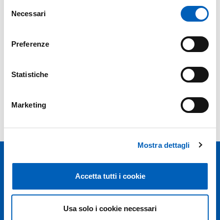
Selezione
ACTIVITIES
Necessari
First-cycle degree course in
NURSING
del
INTERNSHIP I YEAR
module
consenso
Hub: Parma azienda usl
Year: 1°
Preferenze
PRINCIPLES OF BOBATH CONCEPT
First-cycle degree course in
PHYSIOTHERAPY
Year: 3°
Statistiche
Marketing
Previous years
Mostra dettagli
Accetta tutti i cookie
Usa solo i cookie necessari
Università degli studi di Parma