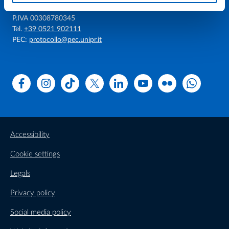
Via Università, 12 - I 43121 Parma
P.IVA 00308780345
Tel.
+39 0521 902111
PEC:
protocollo@pec.unipr.it
Facebook
Instagram
TikTok
X
Linkedin
Youtube
Flickr
WhatsAp
Accessibility
Cookie settings
Legals
Privacy policy
Social media policy