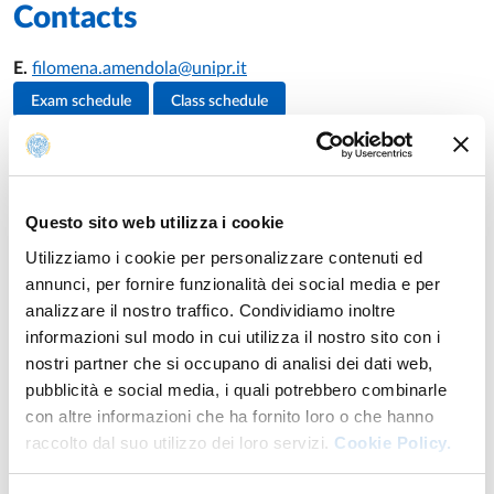
Contacts
E.
filomena.amendola@unipr.it
Teacher's activities
Exam schedule
Class schedule
Teaching
Questo sito web utilizza i cookie
Utilizziamo i cookie per personalizzare contenuti ed
annunci, per fornire funzionalità dei social media e per
Academic year of provision: 2026/2027
analizzare il nostro traffico. Condividiamo inoltre
informazioni sul modo in cui utilizza il nostro sito con i
LABORATORY ON SAFE MOBILIZATION
nostri partner che si occupano di analisi dei dati web,
ACTIVITIES
pubblicità e social media, i quali potrebbero combinarle
First-cycle degree course in
NURSING
INTERNSHIP I YEAR
module
con altre informazioni che ha fornito loro o che hanno
Hub: Parma azienda ospedaliero-universitaria
Year: 1°
raccolto dal suo utilizzo dei loro servizi.
Cookie Policy.
LABORATORY ON SAFE MOBILIZATION