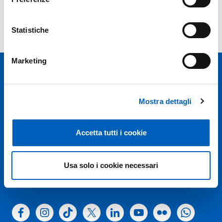
Previous years
Statistiche
Marketing
Mostra dettagli
Università degli studi di Parma
Accetta tutti i cookie
Via Università, 12 - I 43121 Parma
P.IVA 00308780345
Tel.
+39 0521 902111
Usa solo i cookie necessari
PEC:
protocollo@pec.unipr.it
Facebook
Instagram
TikTok
X
Linkedin
Youtube
Flickr
WhatsAp