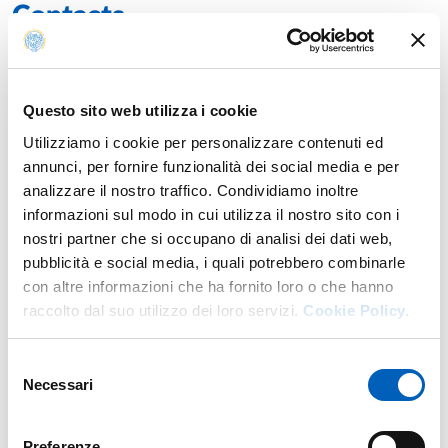
Contacts
E.
andrea.contini@unipr.it
Teacher's activities
Exam schedule
Class schedule
Questo sito web utilizza i cookie
Utilizziamo i cookie per personalizzare contenuti ed
annunci, per fornire funzionalità dei social media e per
analizzare il nostro traffico. Condividiamo inoltre
Teaching
informazioni sul modo in cui utilizza il nostro sito con i
nostri partner che si occupano di analisi dei dati web,
pubblicità e social media, i quali potrebbero combinarle
Academic year of provision: 2026/2027
con altre informazioni che ha fornito loro o che hanno
raccolto dal suo utilizzo dei loro servizi.
Cookie Policy.
ORGANIZATION AND CLINICAL GOVERNANCE
First-cycle degree course in
NURSING
LEGAL OBSERVANCE AND HEALTH ORGANIZATION
Selezione
module
Necessari
del
Hub: Piacenza
Year: 3°
consenso
Preferenze