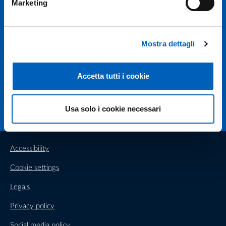
Marketing
Università degli studi di Parma
Via Università, 12 - I 43121 Parma
P.IVA 00308780345
Mostra dettagli
Tel.
+39 0521 902111
PEC:
protocollo@pec.unipr.it
Accetta tutti i cookie
Facebook
Instagram
TikTok
X
Linkedin
Youtube
Flickr
WhatsAp
Usa solo i cookie necessari
Accessibility
Cookie settings
Legals
Privacy policy
Social media policy