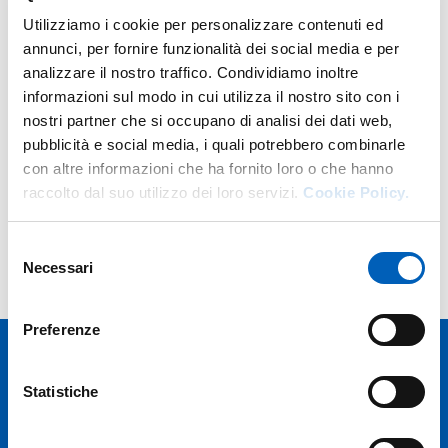
Contacts
Utilizziamo i cookie per personalizzare contenuti ed
annunci, per fornire funzionalità dei social media e per
E.
francesca.re@unipr.it
analizzare il nostro traffico. Condividiamo inoltre
Teacher's activities
Exam schedule
Class schedule
informazioni sul modo in cui utilizza il nostro sito con i
nostri partner che si occupano di analisi dei dati web,
pubblicità e social media, i quali potrebbero combinarle
con altre informazioni che ha fornito loro o che hanno
raccolto dal suo utilizzo dei loro servizi.
Cookie Policy.
Teaching
Selezione
History of teachings
Necessari
del
consenso
Preferenze
Statistiche