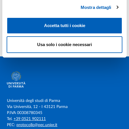
Authors: Romano G.; Saleri R.; De Rensis F.; Dall'Olio E.; Tummaruk
Mostra dettagli
P.; Andrani M.; Mazzoni C.
Bioactive Peptides in Dairy Milk: Highlighting the Role of
Year: 2024
Accetta tutti i cookie
Melatonin
Authors: Andrani Melania; Dall'Olio Eleonora; De Rensis Fabio;
Tummaruk Padet; Saleri Roberta
Usa solo i cookie necessari
Università degli studi di Parma
Via Università, 12 - I 43121 Parma
P.IVA 00308780345
Tel.
+39 0521 902111
PEC:
protocollo@pec.unipr.it