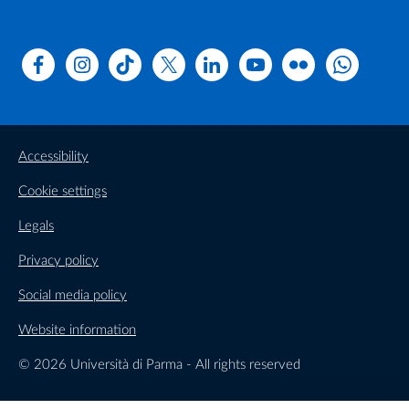
Facebook
Instagram
TikTok
X
Linkedin
Youtube
Flickr
WhatsAp
Accessibility
Cookie settings
Legals
Privacy policy
Social media policy
Website information
© 2026 Università di Parma - All rights reserved