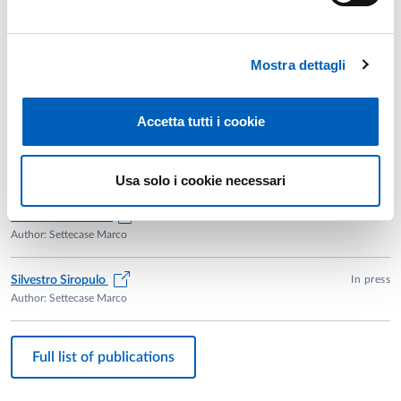
In press
Nota testuale a Iamb. VP 10,53
Author: Settecase Marco
Mostra dettagli
Aristidea V. Scrivere la malattia come storia di successo: il caso
In press
dei Discorsi sacri
Author: Settecase Marco
Accetta tutti i cookie
In press
Filone di Carpasia: ricostruzione biografica e opere
Author: Settecase Marco
Usa solo i cookie necessari
In press
Tomaso Bitzimano
Author: Settecase Marco
In press
Silvestro Siropulo
Author: Settecase Marco
Full list of publications