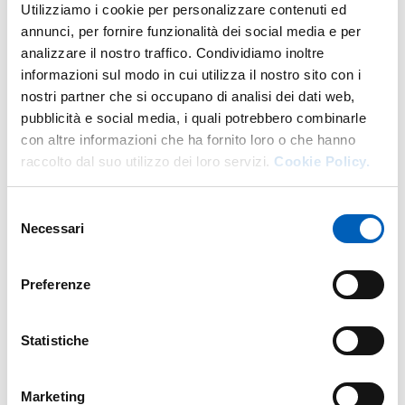
First-cycle degree course in
COMMUNICATION AND
Utilizziamo i cookie per personalizzare contenuti ed
CONTEMPORARY MEDIA FOR CREATIVE INDUSTRIES
Year: 1°
annunci, per fornire funzionalità dei social media e per
analizzare il nostro traffico. Condividiamo inoltre
RHETORIC IN ANCIENT GREECE
informazioni sul modo in cui utilizza il nostro sito con i
First-cycle degree course in
HUMANITIES
- Specialization:
nostri partner che si occupano di analisi dei dati web,
CLASSICO E ARCHEOLOGICO
LITERATURE AND RHETORIC IN ANCIENT GREECE
pubblicità e social media, i quali potrebbero combinarle
module
Year: 1°
con altre informazioni che ha fornito loro o che hanno
raccolto dal suo utilizzo dei loro servizi.
Cookie Policy.
Selezione
Previous years
Necessari
del
consenso
Preferenze
Research
Statistiche
Publications
Marketing