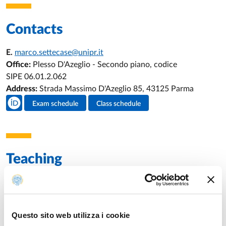
Contacts
E.
marco.settecase@unipr.it
Office:
Plesso D'Azeglio - Secondo piano, codice
SIPE 06.01.2.062
Address:
Strada Massimo D'Azeglio 85, 43125 Parma
Teacher's social media
Exam schedule
Class schedule
Teacher's activities
Teaching
Academic year of provision: 2026/2027
Questo sito web utilizza i cookie
RETHORICS AND COMMUNICATION SKILLS