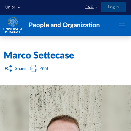
Skip to main content
Skip to footer
Log in
Unipr
ENG
People and Organization
Home
/
Marco Settecase
Print
Share