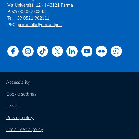
Via Università, 12 - I 43121 Parma
P.IVA 00308780345
Tel.
+39 0521 902111
PEC:
protocollo@pec.unipr.it
Facebook
Instagram
TikTok
X
Linkedin
Youtube
Flickr
WhatsAp
Accessibility
Cookie settings
Legals
Privacy policy
Social media policy