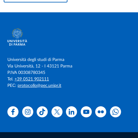
Università degli studi di Parma
Via Università, 12 - I 43121 Parma
P.IVA 00308780345
Tel.
+39 0521 902111
PEC:
protocollo@pec.unipr.it
Facebook
Instagram
TikTok
X
Linkedin
Youtube
Flickr
WhatsAp