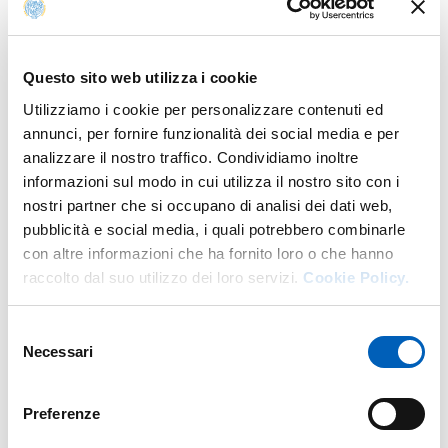
History of teachings
Questo sito web utilizza i cookie
Utilizziamo i cookie per personalizzare contenuti ed
annunci, per fornire funzionalità dei social media e per
analizzare il nostro traffico. Condividiamo inoltre
Research
informazioni sul modo in cui utilizza il nostro sito con i
nostri partner che si occupano di analisi dei dati web,
Publications
pubblicità e social media, i quali potrebbero combinarle
con altre informazioni che ha fornito loro o che hanno
Injury, Risk and Training Habits Among Dog Agility
Year: 2025
raccolto dal suo utilizzo dei loro servizi.
Cookie Policy.
Handlers: A Cross-Sectional Study
Authors: Demeco A.; Pinotti L.; De Sire A.; Marotta N.; Salerno A.;
Iona T.; Frizziero A.; Scaturro D.; Mauro G. L.; Longo U. G.;
Selezione
Ammendolia A.; Costantino C.
Necessari
del
consenso
The impact of COVID-19 on Italy’s healthcare graduates:
Year: 2025
Psychological reactions and organizational adaptations
Preferenze
Authors: Devetti A.; Martini C.; Demeco A.; Santucci G.; Rigott I. G.;