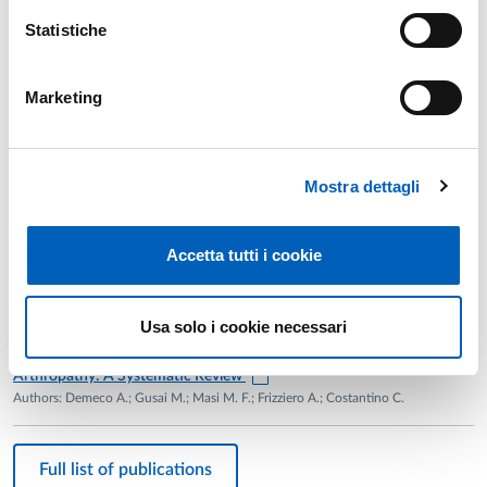
Di Naro A.; Paccone A.; Giannachi F.; Vetti E.; Rendina R.; Nicolo M.;
Statistiche
Adraman A.; Bonelli C.; Brazzo O.; Dore A.; Spedicato A.; Vecchietto
M.; Foresti R.; Costantino C.; Tombolesi A.
Marketing
Imaging Derived Holograms Improve Surgical Outcome in
Year: 2025
Inexperienced Surgeons: A Meta-Analysis
Authors: Demeco A.; Renzi F.; Frizziero A.; Palermi S.; Salerno A.;
Foresti R.; Martini C.; Costantino C.
Mostra dettagli
The Effects of Hyaluronic Acid on Gait Parameters in
Year: 2025
Patients with Knee Osteoarthritis: A Systematic Literature
Accetta tutti i cookie
Review
Authors: Costantino C.; Ronzoni S.; Ingletto A.; Sabato R.; Salerno A.;
Palermi S.; Foresti R.; Martini C.; Demeco A.
Usa solo i cookie necessari
Acupuncture for Chronic Pain Management in Haemophilic
Year: 2025
Arthropathy: A Systematic Review
Authors: Demeco A.; Gusai M.; Masi M. F.; Frizziero A.; Costantino C.
Full list of publications