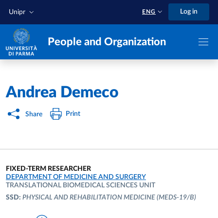
Skip to main content
Skip to footer
Log in
Unipr
ENG
People and Organization
Home
/
Andrea Demeco
Print
Share
FIXED-TERM RESEARCHER
ORGANIZATIONAL AFFILIATION:
DEPARTMENT OF MEDICINE AND SURGERY
TRANSLATIONAL BIOMEDICAL SCIENCES UNIT
SSD:
PHYSICAL AND REHABILITATION MEDICINE
(MEDS-19/B)