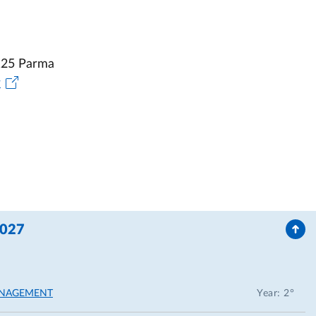
3125 Parma
r
2027
ANAGEMENT
Year: 2°