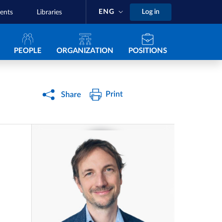
ENG
Log in
ents
Libraries
Navigazione principale
PEOPLE
ORGANIZATION
POSITIONS
Print
Share