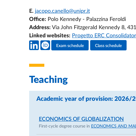
E.
jacopo.canello@unipr.it
Office:
Polo Kennedy - Palazzina Feroldi
Address:
Via John Fitzgerald Kennedy 8, 4
Linked websites:
Progetto ERC Consolidato
Teacher's social media
Exam schedule
Class schedule
Teacher's activities
Teaching
Academic year of provision: 2026/
ECONOMICS OF GLOBALIZATION
First-cycle degree course in
ECONOMICS AND M