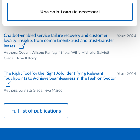
Driving Channel Integration Perception in Omnichannel
Year: 2025
Usa solo i cookie necessari
Environments: The role of Touchpoints
Authors: Salvietti Giada; Ieva Marco; Ziliani Cristina
Chatbot-enabled service failure recovery and customer
Year: 2024
loyalty: insights from commitment-trust and trust-transfer
lenses.
Authors: Ozuem Wilson; Ranfagni Silvia; Willis Michelle; Salvietti
Giada; Howell Kerry
The Right Tool for the Right Job: Identifying Relevant
Year: 2024
Touchpoints to Achieve Seamlessness in the Fashion Sector
Authors: Salvietti Giada; Ieva Marco
Full list of publications