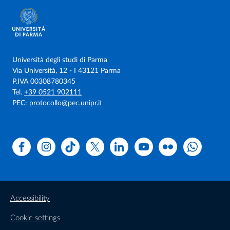
Università degli studi di Parma
Via Università, 12 - I 43121 Parma
P.IVA 00308780345
Tel.
+39 0521 902111
PEC:
protocollo@pec.unipr.it
Facebook
Instagram
TikTok
X
Linkedin
Youtube
Flickr
WhatsAp
Accessibility
Cookie settings