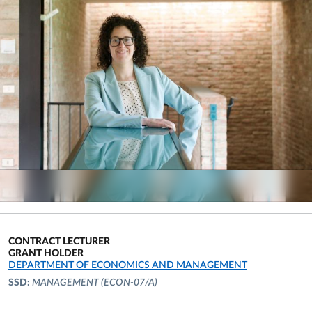
CONTRACT LECTURER
GRANT HOLDER
ORGANIZATIONAL AFFILIATION:
DEPARTMENT OF ECONOMICS AND MANAGEMENT
SSD:
MANAGEMENT
(ECON-07/A)