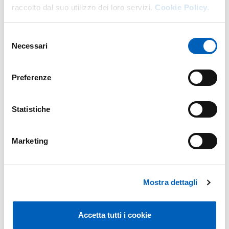
raccolto dal suo utilizzo dei loro servizi.
Cookie Policy.
Selezione
Previous years
Necessari
del
consenso
Preferenze
Research
Statistiche
Publications
Marketing
Green and sustainable supply chain management models in
Year: 2026
agri-food supply chains: a literature review
Authors: Cristini Guido; Salvietti Giada; Zerbini Cristina
Mostra dettagli
Chatbots, service failure recovery, and online customer
Year: 2025
experience through lenses of frustration – aggression
theory and signaling theory
Accetta tutti i cookie
Authors: Ozuem W.; Ranfagni S.; Willis M.; Salvietti G.; Howell K.