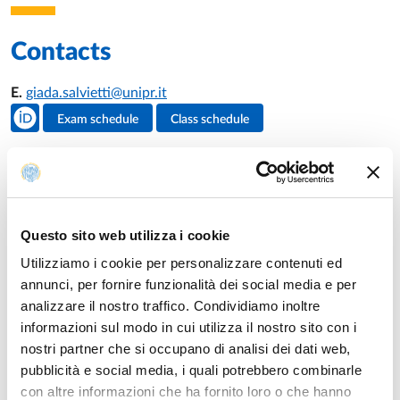
Contacts
E.
giada.salvietti@unipr.it
Teacher's social media
Exam schedule
Class schedule
Teacher's activities
Teaching
Questo sito web utilizza i cookie
Utilizziamo i cookie per personalizzare contenuti ed
Academic year of provision: 2026/2027
annunci, per fornire funzionalità dei social media e per
analizzare il nostro traffico. Condividiamo inoltre
informazioni sul modo in cui utilizza il nostro sito con i
CRM AND CUSTOMER ANALYTICS
Second-cycle degree course in
TRADE AND CONSUMER
nostri partner che si occupano di analisi dei dati web,
MARKETING
pubblicità e social media, i quali potrebbero combinarle
LOYALTY MARKETING AND CRM
module
Year: 2°
con altre informazioni che ha fornito loro o che hanno