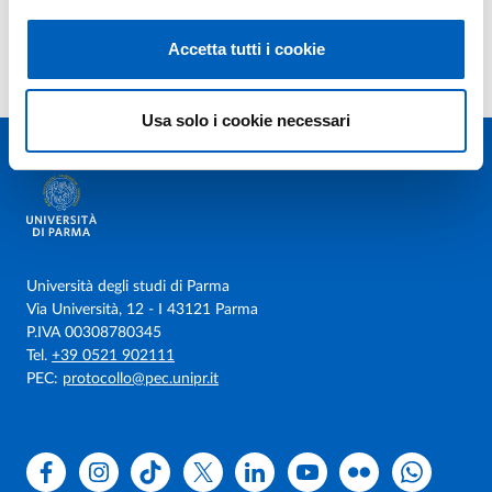
Instructional design per studenti con DSA: un’esperienza di
Year: 2020
didattica dell’inglese a distanza.
Accetta tutti i cookie
Authors: Daloiso Michele; Ghirarduzzi Andrea
Usa solo i cookie necessari
Università degli studi di Parma
Via Università, 12 - I 43121 Parma
P.IVA 00308780345
Tel.
+39 0521 902111
PEC:
protocollo@pec.unipr.it
Facebook
Instagram
TikTok
X
Linkedin
Youtube
Flickr
WhatsAp