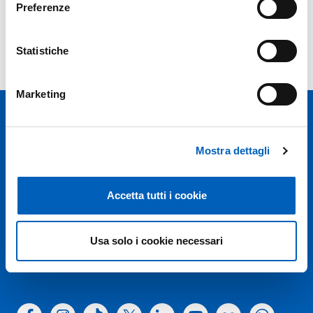
Preferenze
Previous years
Statistiche
Marketing
Mostra dettagli
Accetta tutti i cookie
Università degli studi di Parma
Via Università, 12 - I 43121 Parma
P.IVA 00308780345
Usa solo i cookie necessari
Tel.
+39 0521 902111
PEC:
protocollo@pec.unipr.it