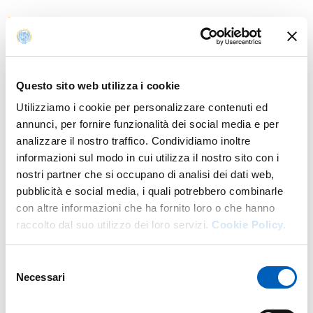
Contacts
E.
matteo.boselli@unipr.it
Questo sito web utilizza i cookie
Teacher's activities
Exam schedule
Class schedule
Utilizziamo i cookie per personalizzare contenuti ed
annunci, per fornire funzionalità dei social media e per
analizzare il nostro traffico. Condividiamo inoltre
informazioni sul modo in cui utilizza il nostro sito con i
nostri partner che si occupano di analisi dei dati web,
Teaching
pubblicità e social media, i quali potrebbero combinarle
con altre informazioni che ha fornito loro o che hanno
Academic year of provision: 2026/2027
raccolto dal suo utilizzo dei loro servizi.
Cookie Policy.
Selezione
PEOPLE LAW
Necessari
del
Second-cycle degree course in
PLANNING AND
MANAGEMENT OF SOCIAL WORK
Year: 1°
consenso