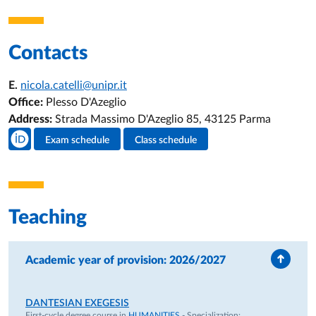
Contacts
E.
nicola.catelli@unipr.it
Office:
Plesso D'Azeglio
Address:
Strada Massimo D'Azeglio 85, 43125 Parma
Teacher's social media
Exam schedule
Class schedule
Teacher's activities
Teaching
Academic year of provision: 2026/2027
DANTESIAN EXEGESIS
First-cycle degree course in
HUMANITIES
- Specialization: