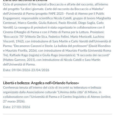
L'arte del racconto al cinema
Ciclo di proiezioni di film ispirati a Boccaccio e all'arte del racconto, all'interno
del progetto "Le dieci giornate. L'arte del racconto da Boccaccio a Malerba"
dell'Università di Parma (progetto FAPE 2025 - Fondi di Ateneo per il Public
Engagement, responsabile scientifico Nicola Catelli, gruppo di lavoro Margherita
Centenari, Marco Gentile, Giulia Raboni, Paolo Rinoldi, Diego Saglia, Carlo
Varotti). La rassegna di proiezioni è stata organizzata in collaborazione con il
Cinema D'Azeglio di Parma e con il Patto di Parma per la Lettura. Proiezioni:
"Boccaccio '70" (Vittorio De Sica, Federico Fellini, Mario Monicelli, Luchino
Visconti, 1962), con introduzione di Sara Martin e Carlo Varotti dell'Università di
Parma; "Decameron Canzoni e Storie. La ballata del professore" (David Riondino
e Maurizio Fiorilla, 2026), con introduzione di Maurizio Fiorilla (Università Roma
Tre), Raffaele Rago (regista) e Giulia Rago (montatrice); "Il racconto dei racconti"
(Matteo Garrone, 2015), con introduzione di Nicola Catelli e Sara Martin
dell'Università di Parma.
Date: 09/04/2026-23/04/2026
Libertà e bellezza: Angelica nell’«Orlando furioso»
Conferenza tenuta all’interno del ciclo di incontri su letteratura e bellezza
organizzato dalla Associazione culturale “L’Anima della città” di Milano, in
collaborazione con l’Università di Parma e il Centro linguistico di Ateneo (online,
27 marzo 2026).
Date: 27/03/2026