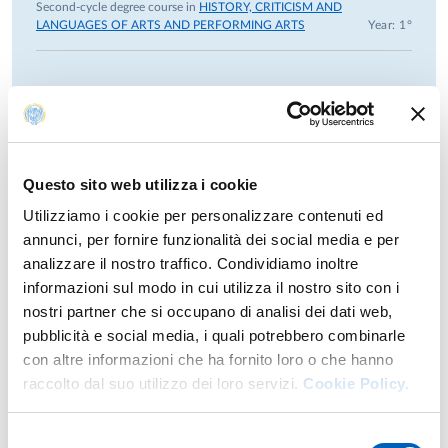
Second-cycle degree course in
HISTORY, CRITICISM AND
LANGUAGES OF ARTS AND PERFORMING ARTS
Year: 1°
Previous years
Questo sito web utilizza i cookie
Utilizziamo i cookie per personalizzare contenuti ed
Research
annunci, per fornire funzionalità dei social media e per
analizzare il nostro traffico. Condividiamo inoltre
informazioni sul modo in cui utilizza il nostro sito con i
Publications
nostri partner che si occupano di analisi dei dati web,
pubblicità e social media, i quali potrebbero combinarle
In press
Cantare XIII [Lettura del «Morgante»]
con altre informazioni che ha fornito loro o che hanno
Author: Catelli Nicola
raccolto dal suo utilizzo dei loro servizi.
Cookie Policy.
Visioni della «Commedia» nel XIX secolo: Gustave Doré vs
In press
Francesco Scaramuzza
Selezione