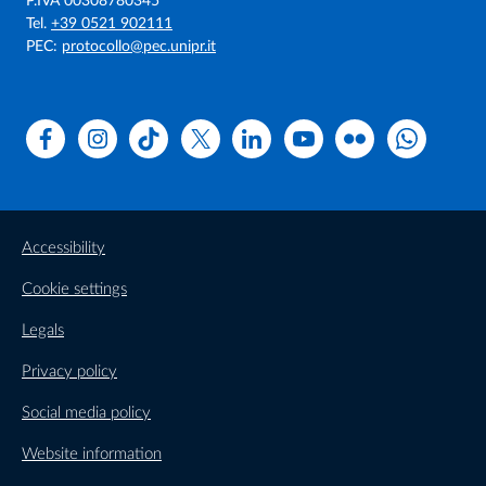
P.IVA 00308780345
Tel.
+39 0521 902111
PEC:
protocollo@pec.unipr.it
Facebook
Instagram
TikTok
X
Linkedin
Youtube
Flickr
WhatsAp
Accessibility
Cookie settings
Legals
Privacy policy
Social media policy
Website information