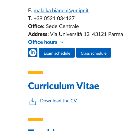
E.
malaika.bianchi@unipr.it
T.
+39 0521 034127
Office:
Sede Centrale
Address:
Via Università 12, 43121 Parma
Office hours
Teacher's social media
Exam schedule
Class schedule
Teacher's activities
Curriculum Vitae
Download the CV