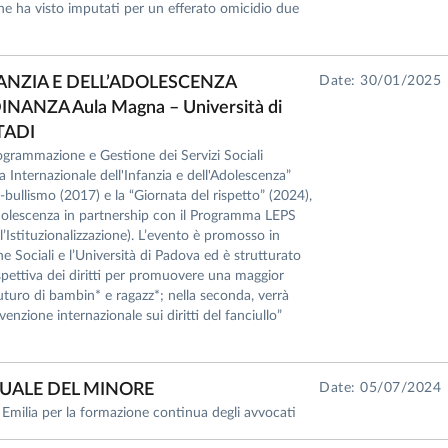
che ha visto imputati per un efferato omicidio due
NFANZIA E DELL’ADOLESCENZA
Date: 30/01/2025
NANZA Aula Magna – Università di
TTADI
Programmazione e Gestione dei Servizi Sociali
a Internazionale dell'Infanzia e dell'Adolescenza”
r-bullismo (2017) e la “Giornata del rispetto” (2024),
’adolescenza in partnership con il Programma LEPS
l’Istituzionalizzazione). L’evento è promosso in
he Sociali e l’Università di Padova ed è strutturato
ospettiva dei diritti per promuovere una maggior
futuro di bambin* e ragazz*; nella seconda, verrà
venzione internazionale sui diritti del fanciullo”
SUALE DEL MINORE
Date: 05/07/2024
o Emilia per la formazione continua degli avvocati