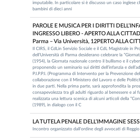
imputabile. In particolare si è discusso un caso inglese 
bambini di dieci anni
PAROLE E MUSICA PER I DIRITTI DELL’I
INGRESSO LIBERO - APERTO ALLA CITTADI
Parma – Via Università, 12PERTO ALLA CI
Il CIRS, il CdLin Servizio Sociale e il CdL Magistrale in 
dell’Università di Parma desiderano celebrare la “Giornat
(1954), la Giornata nazionale contro il bullismo e il cybe
proponendo un seminario sui diritti dell’infanzia e dell
P.I.P.P.I. (Programma di Intervento per la Prevenzione del
collaborazione con il Ministero del Lavoro e delle Politic
in due parti. Nella prima parte, sarà approfondita la pr
consapevolezza tra gli adulti riguardo al benessere e al 
realizzata una lettura scenica di alcuni articoli della “Con
(1989), in dialogo con il C
LA TUTELA PENALE DELL’IMMAGINE SES
Incontro organizzato dall'ordine degli avvocati di Reggi