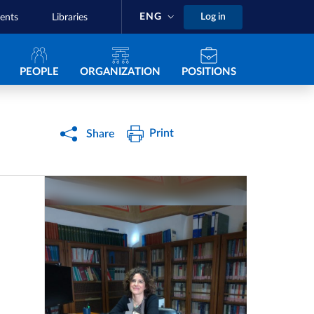
ENG
Log in
ents
Libraries
Navigazione principale
PEOPLE
ORGANIZATION
POSITIONS
Print
Share