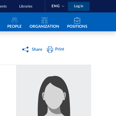
ENG
Log in
ents
Libraries
Navigazione principale
PEOPLE
ORGANIZATION
POSITIONS
Print
Share