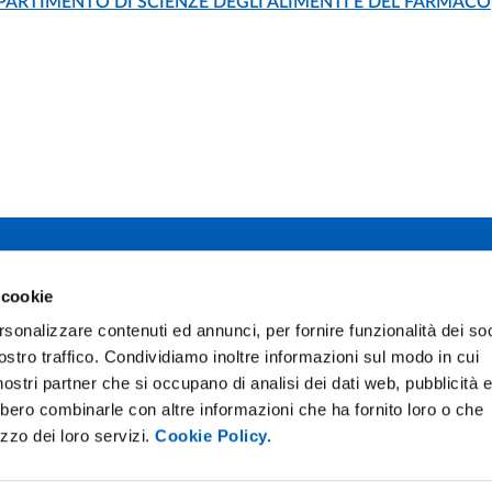
PARTIMENTO DI SCIENZE DEGLI ALIMENTI E DEL FARMACO
 studi di Parma
 cookie
Facebook
TikTok
12 - I 43121 Parma
rsonalizzare contenuti ed annunci, per fornire funzionalità dei soc
0345
Instagram
X
ostro traffico. Condividiamo inoltre informazioni sul modo in cui
02111
pec.unipr.it
i nostri partner che si occupano di analisi dei dati web, pubblicità 
bbero combinarle con altre informazioni che ha fornito loro o che
izzo dei loro servizi.
Cookie Policy.