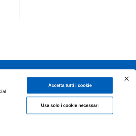
Linkedin
Flickr
Accetta tutti i cookie
ial
Youtube
WhatsApp
Usa solo i cookie necessari
e