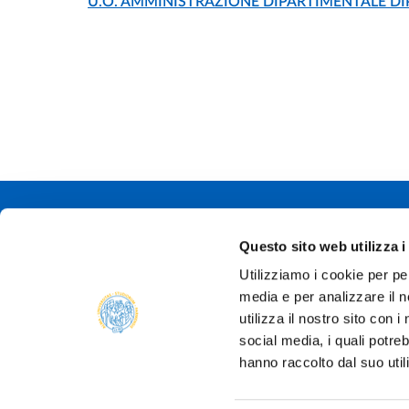
ORGANIZATIONAL AFFILIATION:
U.O. AMMINISTRAZIONE DIPARTIMENTALE DI
Università degli
Questo sito web utilizza i
Via Università, 
Utilizziamo i cookie per pe
P.IVA 0030878
media e per analizzare il n
Tel.
+39 0521 9
PEC:
protocollo@
utilizza il nostro sito con 
social media, i quali potre
hanno raccolto dal suo util