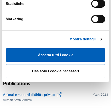
Statistiche
FAMILY AND MINOR CHILDREN LAW
First-cycle degree course in
SOCIAL WORK
Year: 1°
Marketing
Mostra dettagli
Previous years
Accetta tutti i cookie
Research
Usa solo i cookie necessari
Publications
Year: 2023
Animali e rapporti di diritto privato
Author: Arfani Andrea