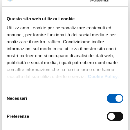
Contacts
Questo sito web utilizza i cookie
E.
andrea.arfani@unipr.it
Utilizziamo i cookie per personalizzare contenuti ed
Teacher's social media
Exam schedule
Class schedule
annunci, per fornire funzionalità dei social media e per
Teacher's activities
analizzare il nostro traffico. Condividiamo inoltre
informazioni sul modo in cui utilizza il nostro sito con i
nostri partner che si occupano di analisi dei dati web,
Curriculum Vitae
pubblicità e social media, i quali potrebbero combinarle
con altre informazioni che ha fornito loro o che hanno
raccolto dal suo utilizzo dei loro servizi.
Cookie Policy.
Download the CV
Selezione
Necessari
del
consenso
Teaching
Preferenze
Academic year of provision: 2026/2027