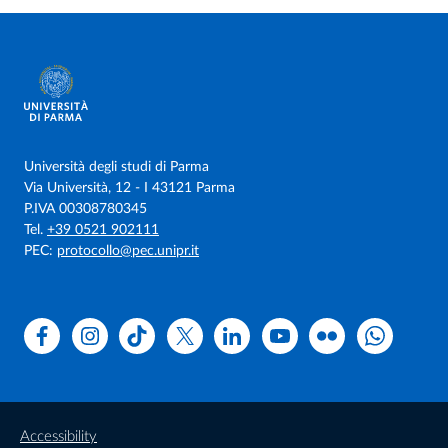
Università degli studi di Parma
Via Università, 12 - I 43121 Parma
P.IVA 00308780345
Tel.
+39 0521 902111
PEC:
protocollo@pec.unipr.it
Facebook
Instagram
TikTok
X
Linkedin
Youtube
Flickr
WhatsAp
Accessibility