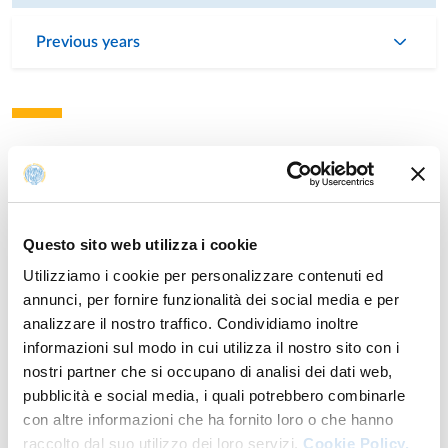
Previous years
Research
Publications
Questo sito web utilizza i cookie
Pragmatic representations of self- and others’ action in the
Year: 2026
monkey putamen
Utilizziamo i cookie per personalizzare contenuti ed
Authors: Rotunno C.; Reni M.; Ferroni C. G.; Ismaiel E.; Ballestrazzi
annunci, per fornire funzionalità dei social media e per
G.; Borra E.; Maranesi M.; Bonini L.
analizzare il nostro traffico. Condividiamo inoltre
informazioni sul modo in cui utilizza il nostro sito con i
Year: 2025
Mirror Neurons in Monkey Frontal and Parietal Areas
nostri partner che si occupano di analisi dei dati web,
Authors: Tili F.; Maranesi M.; Lanzilotto M.; Ferroni C. G.; Livi A.;
pubblicità e social media, i quali potrebbero combinarle
Bonini L.; Albertini D.
con altre informazioni che ha fornito loro o che hanno
raccolto dal suo utilizzo dei loro servizi.
Cookie Policy.