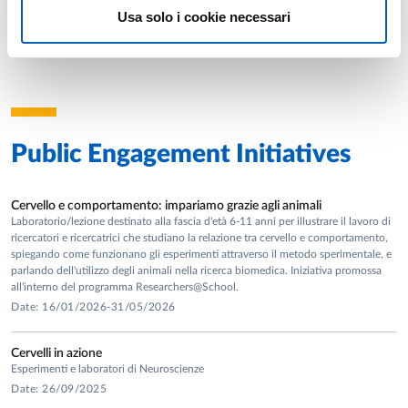
brain circuits
Usa solo i cookie necessari
Manager: Maranesi Monica
Start date: 05/10/2023
Sponsor: Ministero dell'università e della ricerca
End date: 28/02/2026
Public Engagement Initiatives
Cervello e comportamento: impariamo grazie agli animali
Laboratorio/lezione destinato alla fascia d'età 6-11 anni per illustrare il lavoro di
ricercatori e ricercatrici che studiano la relazione tra cervello e comportamento,
spiegando come funzionano gli esperimenti attraverso il metodo sperimentale, e
parlando dell'utilizzo degli animali nella ricerca biomedica. Iniziativa promossa
all'interno del programma Researchers@School.
Date: 16/01/2026-31/05/2026
Cervelli in azione
Esperimenti e laboratori di Neuroscienze
Date: 26/09/2025