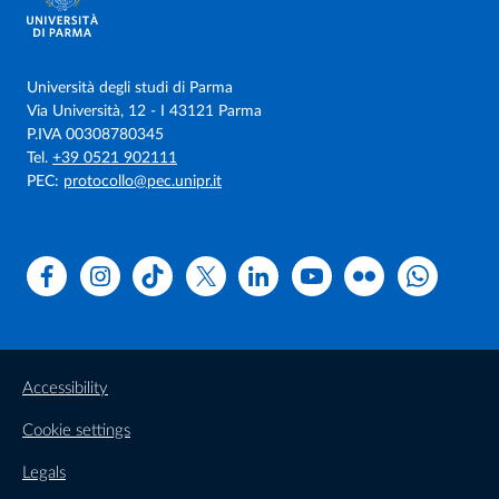
Università degli studi di Parma
Via Università, 12 - I 43121 Parma
P.IVA 00308780345
Tel.
+39 0521 902111
PEC:
protocollo@pec.unipr.it
Facebook
Instagram
TikTok
X
Linkedin
Youtube
Flickr
WhatsAp
Accessibility
Cookie settings
Legals