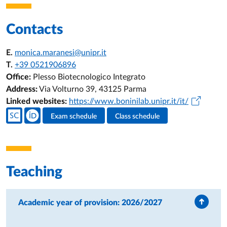
Contacts
E.
monica.maranesi@unipr.it
T.
+39 0521906896
Office:
Plesso Biotecnologico Integrato
Address:
Via Volturno 39, 43125 Parma
Linked websites:
https://www.boninilab.unipr.it/it/
Teacher's social media
Exam schedule
Class schedule
Teacher's activities
Teaching
Academic year of provision: 2026/2027