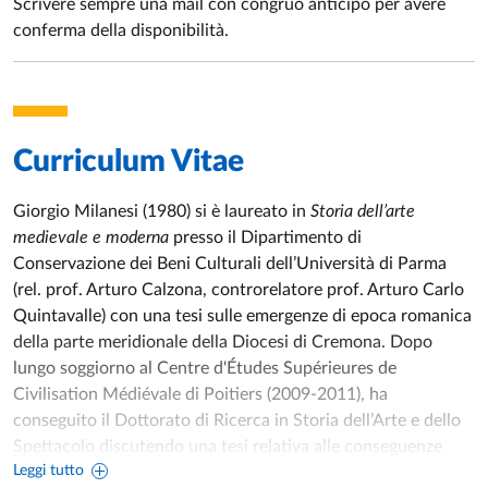
Scrivere sempre una mail con congruo anticipo per avere
luogo, ancora oggi, secolo XXI, la configurazione spaziale e
conferma della disponibilità.
urbanistica del Vecchio Continente è in massima parte
medievale: centri storici, borghi ubicati in reti di strade,
cattedrali, abbazie, conventi, palazzi pubblici. Se non
conosciamo questa trama diffusa, capiremmo molto poco
del sistema di immagini e architetture attuale. Prova ne sia lo
Curriculum Vitae
sviluppo della disciplina che prende il nome di medievalismo,
ovvero lo studio di tutto ciò che sembra medievale, e
Giorgio Milanesi (1980) si è laureato in
Storia dell’arte
tuttavia è frutto di recupero o invenzione otto-
medievale e moderna
presso il Dipartimento di
novecenteschi. Non si può conoscere tale fenomeno se non
Conservazione dei Beni Culturali dell’Università di Parma
si conosce il medioevo. Non si può quindi conoscere l'arte
(rel. prof. Arturo Calzona, controrelatore prof. Arturo Carlo
moderna e contemporanea senza le (millenarie) premesse
Quintavalle) con una tesi sulle emergenze di epoca romanica
medievali.
della parte meridionale della Diocesi di Cremona. Dopo
lungo soggiorno al Centre d'Études Supérieures de
Civilisation Médiévale di Poitiers (2009-2011), ha
conseguito il Dottorato di Ricerca in Storia dell’Arte e dello
Spettacolo discutendo una tesi relativa alle conseguenze
Leggi tutto
nelle scelte d’immagine in Aquitania durante lo scisma