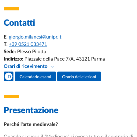
Contatti
E.
giorgio.milanesi@unipr.it
T.
+39 0521 033471
Sede:
Plesso Pilotta
Indirizzo:
Piazzale della Pace 7/A, 43121 Parma
Orari di ricevimento
Social del docente
Calendario esami
Orario delle lezioni
Attività del docente
Presentazione
Perché l'arte medievale?
Quando si evoca il "Medioevo" si evoca tutto e il contrario di