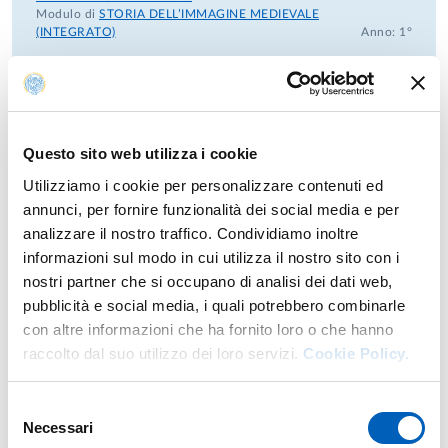
Modulo di
STORIA DELL’IMMAGINE MEDIEVALE
(INTEGRATO)
Anno: 1°
MODELLI ARCHITETTONICI E FIGURATIVI DI
EPOCA MEDIEVALE
Laurea magistrale in
STORIA, CRITICA E LINGUAGGI DELLE
ARTI E DELLO SPETTACOLO
Modulo di
STORIA DELL’IMMAGINE MEDIEVALE
Questo sito web utilizza i cookie
(INTEGRATO)
Anno: 1°
Utilizziamo i cookie per personalizzare contenuti ed
annunci, per fornire funzionalità dei social media e per
MODELLI ARCHITETTONICI E FIGURATIVI DI
analizzare il nostro traffico. Condividiamo inoltre
EPOCA MEDIEVALE
Laurea magistrale in
STORIA, CRITICA E LINGUAGGI DELLE
informazioni sul modo in cui utilizza il nostro sito con i
ARTI E DELLO SPETTACOLO
nostri partner che si occupano di analisi dei dati web,
Modulo di
STORIA DELL’IMMAGINE MEDIEVALE
pubblicità e social media, i quali potrebbero combinarle
(INTEGRATO)
Anno: 1°
con altre informazioni che ha fornito loro o che hanno
raccolto dal suo utilizzo dei loro servizi.
Cookie Policy.
STORIA DELL'ARTE MEDIEVALE
Laurea in
BENI ARTISTICI, LIBRARI E DELLO SPETTACOLO
-
Curriculum:
SPETTACOLO
Anno: 3°
Selezione
Necessari
del
STORIA DELL'ARTE MEDIEVALE