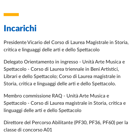
papale del 1130-1138. Dopo 6 anni come assegnista di
ricerca presso l’Università di Parma (2014-2020), dal marzo
2021 al febbraio 2024 è stato RTD/b presso il Dipartimento
DUSIC dell’Università di Parma, Unità Arte Musica e
Incarichi
Spettacolo dove ha svolto attività didattica a tempo pieno
(120 ore, laurea triennale e magistrale), attività seminariale e
Presidente Vicario del Corso di Laurea Magistrale in Storia,
tutoraggio. Nel novembre 2018 ha conseguito l’abilitazione
critica e linguaggi delle arti e dello Spettacolo
al ruolo di professore di II fascia in Storia dell’Arte,
abilitazione che gli è valsa la chiamata a professore
Delegato Orientamento in ingresso - Unità Arte Musica e
associato dal 1° marzo 2024 per l'insegnamento di
Storia
Spettacolo - Corso di Laurea triennale in Beni Artistici,
dell'arte medievale
(LT- Corso di Beni Artistici, Librari e dello
Librari e dello Spettacolo; Corso di Laurea magistrale in
Spettacolo) e di
Storia dell'immagine medievale
(corso
Storia, critica e linguaggi delle arti e dello Spettacolo.
integrato tra
Cultura visiva medievale
e
Modelli figurativi e
Membro commissione RAQ - Unità Arte Musica e
architettonici di epoca medievale
nel Corso di laurea
Spettacolo - Corso di Laurea magistrale in Storia, critica e
magistrale in Storia, critica e linguaggi delle arti e dello
linguaggi delle arti e dello Spettacolo
spettacolo).
Direttore del Percorso Abilitante (PF30, PF36, PF60) per la
classe di concorso A01