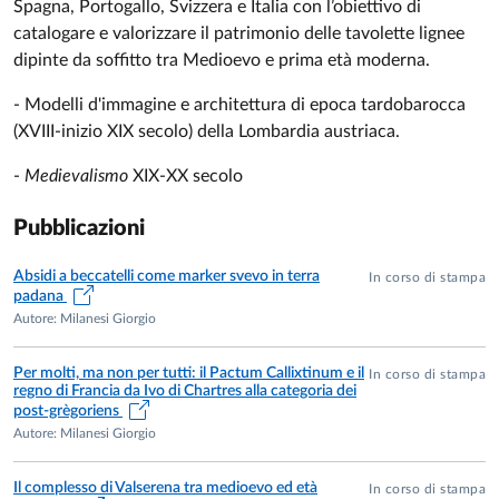
Spagna, Portogallo, Svizzera e Italia con l’obiettivo di
catalogare e valorizzare il patrimonio delle tavolette lignee
dipinte da soffitto tra Medioevo e prima età moderna.
- Modelli d'immagine e architettura di epoca tardobarocca
(XVIII-inizio XIX secolo) della Lombardia austriaca.
-
Medievalismo
XIX-XX secolo
Pubblicazioni
Absidi a beccatelli come marker svevo in terra
In corso di stampa
padana
Autore: Milanesi Giorgio
Per molti, ma non per tutti: il Pactum Callixtinum e il
In corso di stampa
regno di Francia da Ivo di Chartres alla categoria dei
post-grègoriens
Autore: Milanesi Giorgio
Il complesso di Valserena tra medioevo ed età
In corso di stampa