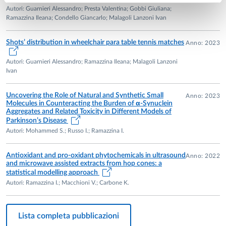
Autori: Guarnieri Alessandro; Presta Valentina; Gobbi Giuliana;
Ramazzina Ileana; Condello Giancarlo; Malagoli Lanzoni Ivan
Shots’ distribution in wheelchair para table tennis matches
Anno: 2023
Autori: Guarnieri Alessandro; Ramazzina Ileana; Malagoli Lanzoni
Ivan
Uncovering the Role of Natural and Synthetic Small
Anno: 2023
Molecules in Counteracting the Burden of α-Synuclein
Aggregates and Related Toxicity in Different Models of
Parkinson’s Disease
Autori: Mohammed S.; Russo I.; Ramazzina I.
Antioxidant and pro-oxidant phytochemicals in ultrasound
Anno: 2022
and microwave assisted extracts from hop cones: a
statistical modelling approach
Autori: Ramazzina I.; Macchioni V.; Carbone K.
Lista completa pubblicazioni