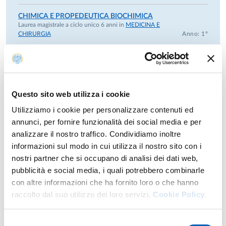
CHIMICA E PROPEDEUTICA BIOCHIMICA
Laurea magistrale a ciclo unico 6 anni in
MEDICINA E
CHIRURGIA
Anno: 1°
CHIMICA E PROPEDEUTICA BIOCHIMICA
Laurea magistrale a ciclo unico 5 anni in
MEDICINA
VETERINARIA
Anno: 1°
Questo sito web utilizza i cookie
CHIMICA E PROPEDEUTICA BIOCHIMICA
Utilizziamo i cookie per personalizzare contenuti ed
Laurea magistrale a ciclo unico 6 anni in
ODONTOIATRIA E
PROTESI DENTARIA
Anno: 1°
annunci, per fornire funzionalità dei social media e per
analizzare il nostro traffico. Condividiamo inoltre
CHIMICA E PROPEDEUTICA BIOCHIMICA
informazioni sul modo in cui utilizza il nostro sito con i
Laurea in
TECNICHE DI LABORATORIO BIOMEDICO
nostri partner che si occupano di analisi dei dati web,
(ABILITANTE ALLA PROFESSIONE SANITARIA DI TECNICO
pubblicità e social media, i quali potrebbero combinarle
DI LABORATORIO BIOMEDICO)
Modulo di
CHIMICA, PROPEDEUTICA BIOCHIMICA E
con altre informazioni che ha fornito loro o che hanno
BIOCHIMICA
Anno: 1°
raccolto dal suo utilizzo dei loro servizi.
Cookie Policy.
INTRODUZIONE ALLE TECNICHE DI
LABORATORIO DI BIOCHIMICA
Selezione