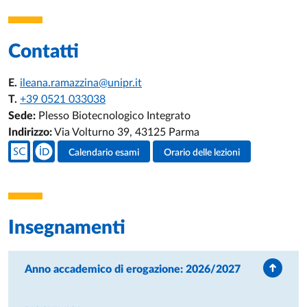
Contatti
E.
ileana.ramazzina@unipr.it
T.
+39 0521 033038
Sede:
Plesso Biotecnologico Integrato
Indirizzo:
Via Volturno 39, 43125 Parma
Social del docente
Calendario esami
Orario delle lezioni
Attività del docente
Insegnamenti
Anno accademico di erogazione: 2026/2027