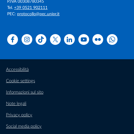
P.IVA 00308780345
Tel.
+39 0521 902111
PEC:
protocollo@pec.unipr.it
Facebook
Instagram
TikTok
X
Linkedin
Youtube
Flickr
WhatsAp
Accessibilità
Cookie settings
Informazioni sul sito
Note legali
Privacy policy
Social media policy