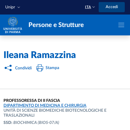
Salta al contenuto principale
Skip to footer
Accedi
Unipr
ITA
Persone e Strutture
Home
/
Ileana Ramazzina
Stampa
Condividi
PROFESSORESSA DI II FASCIA
UNITÀ ORGANIZZATIVA AFFERENTE:
DIPARTIMENTO DI MEDICINA E CHIRURGIA
UNITÀ DI SCIENZE BIOMEDICHE BIOTECNOLOGICHE E
TRASLAZIONALI
SSD:
BIOCHIMICA
(BIOS-07/A)