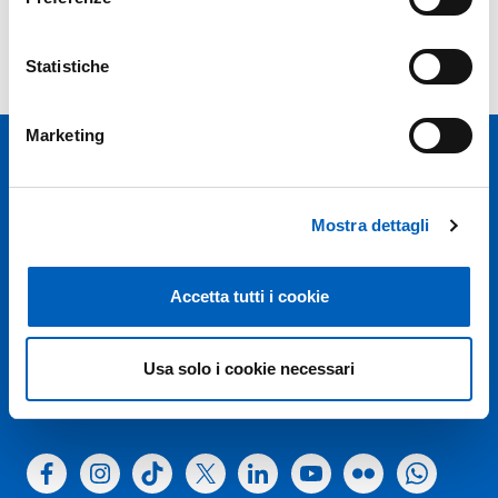
Anni precedenti
Statistiche
Marketing
Mostra dettagli
Università degli studi di Parma
Accetta tutti i cookie
Via Università, 12 - I 43121 Parma
P.IVA 00308780345
Tel.
+39 0521 902111
Usa solo i cookie necessari
PEC:
protocollo@pec.unipr.it
Facebook
Instagram
TikTok
X
Linkedin
Youtube
Flickr
WhatsAp