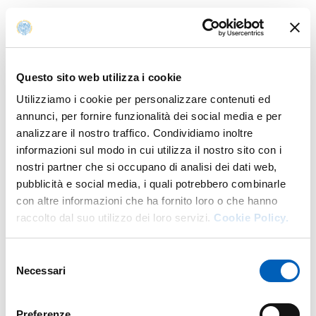
Contatti
E.
benedetta.bragadini@unipr.it
Attività del docente
Questo sito web utilizza i cookie
Calendario esami
Orario delle lezioni
Utilizziamo i cookie per personalizzare contenuti ed
annunci, per fornire funzionalità dei social media e per
analizzare il nostro traffico. Condividiamo inoltre
Insegnamenti
informazioni sul modo in cui utilizza il nostro sito con i
nostri partner che si occupano di analisi dei dati web,
pubblicità e social media, i quali potrebbero combinarle
Anno accademico di erogazione: 2026/2027
con altre informazioni che ha fornito loro o che hanno
raccolto dal suo utilizzo dei loro servizi.
Cookie Policy.
STORIA E TECNICA DELLA TELEVISIONE (CON
WORKSHOP)
Selezione
Laurea in
COMUNICAZIONE E MEDIA CONTEMPORANEI
Necessari
del
PER LE INDUSTRIE CREATIVE
Anno: 3°
consenso
Preferenze