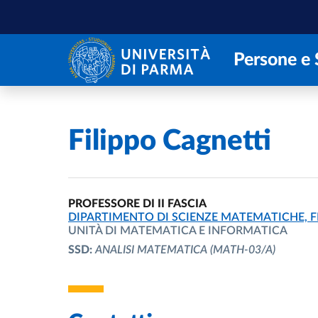
Salta al contenuto principale
Skip to footer
Persone e 
Home
/
Filippo Cagnetti
PROFESSORE DI II FASCIA
UNITÀ ORGANIZZATIVA AFFERENTE:
DIPARTIMENTO DI SCIENZE MATEMATICHE, F
UNITÀ DI MATEMATICA E INFORMATICA
SSD:
ANALISI MATEMATICA
(MATH-03/A)