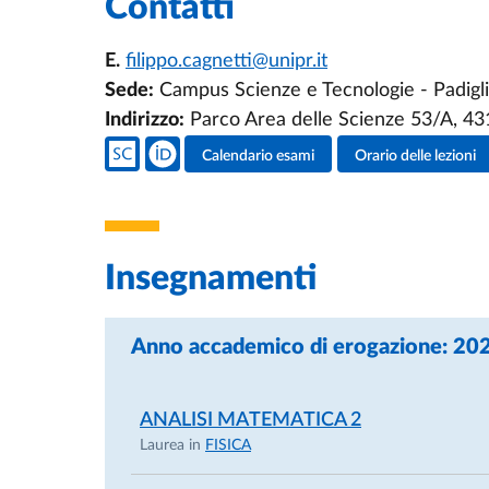
Contatti
E.
filippo.cagnetti@unipr.it
Sede:
Campus Scienze e Tecnologie - Padigl
Indirizzo:
Parco Area delle Scienze 53/A, 4
Social del docente
Calendario esami
Orario delle lezioni
Attività del docente
Insegnamenti
Anno accademico di erogazione: 2
ANALISI MATEMATICA 2
Laurea in
FISICA