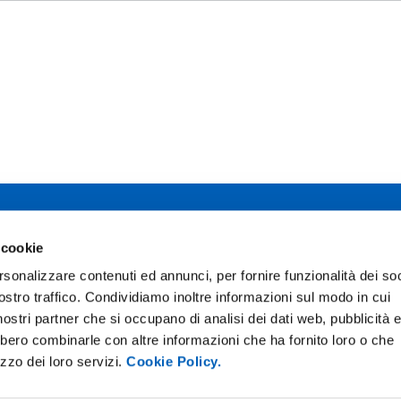
 studi di Parma
 cookie
Facebook
TikTok
12 - I 43121 Parma
rsonalizzare contenuti ed annunci, per fornire funzionalità dei soc
0345
Instagram
X
ostro traffico. Condividiamo inoltre informazioni sul modo in cui
02111
pec.unipr.it
i nostri partner che si occupano di analisi dei dati web, pubblicità 
bbero combinarle con altre informazioni che ha fornito loro o che
izzo dei loro servizi.
Cookie Policy.