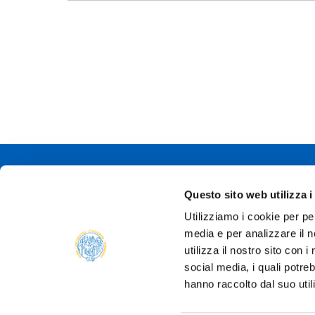
Università degli
Questo sito web utilizza i
Via Università, 
Utilizziamo i cookie per pe
P.IVA 0030878
media e per analizzare il n
Tel.
+39 0521 9
PEC:
protocollo@
utilizza il nostro sito con 
social media, i quali potre
hanno raccolto dal suo util