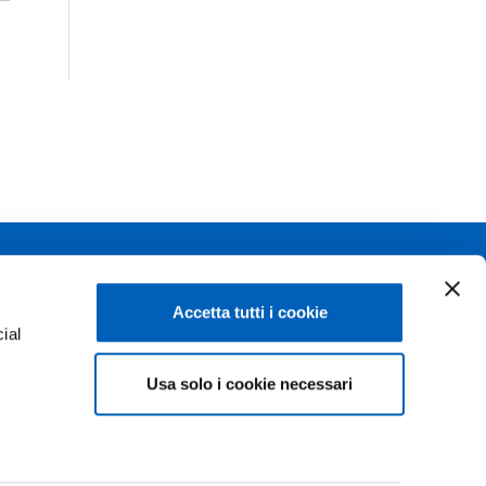
Linkedin
Flickr
Accetta tutti i cookie
ial
Youtube
WhatsApp
Usa solo i cookie necessari
e